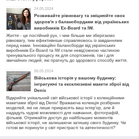
24.05.2024
Розвивайте рівновагу та зміцнюйте своє
здоров'я з балансбордами від українських
виробників Ex-Board та IW.
Життя - це постійний рух, і чим більше ми зберігаємо
рівновагу, тим ефективніше справляємось із завданнями
перед нами. Інноваційні балансборди від українських
виробників Ex-Board та IW стали невід'ємною частиною
тренувального процесу як для спортсменів, так і для
звичайних людей, які прагнуть до здорового способу життя.
06.05.2024
Військова історія у вашому будинку:
інтригуючі та ексклюзивні макети зброї від
Denix
Відкрийте унікальний світ військової історії з колекційними
макетами зброї від Denix! Вражаюча колекція розбірних
моделей, які не лише прикрасять ваш інтер'єр, але й
нададуть чудові можливості для навчання, фотографій,
фільмів. Отримайте доступ до найбільших моментів
військової історії, не залишаючи затишку свого будинку. Чи
готові ви поринути у світ пристрасті та автентичності?