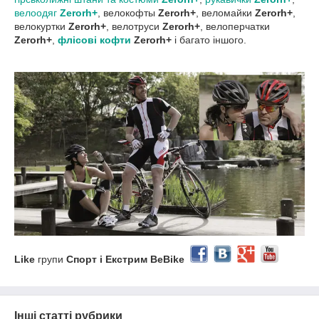
велоодяг
Zerorh+
, велокофты
Zerorh+
, веломайки
Zerorh+
,
велокуртки
Zerorh+
, велотруси
Zerorh+
, велоперчатки
Zerorh+
,
флісові кофти
Zerorh+
і багато іншого.
Like
групи
Спорт і Екстрим BeBike
Інші статті рубрики