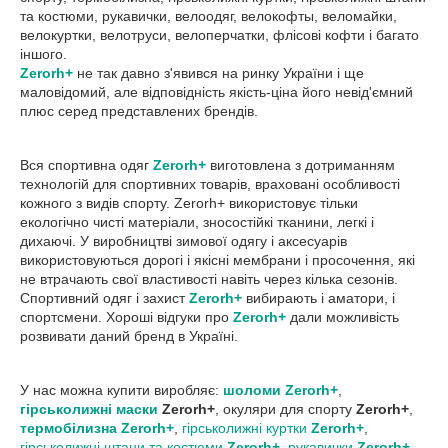
та костюми, рукавички, велоодяг, велокофты, веломайки,
велокуртки, велотруси, велоперчатки, флісові кофти і багато
іншого.
Zerorh+
не так давно з'явився на ринку України і ще
маловідомий, але відповідність якість-ціна його невід'ємний
плюс серед представлених брендів.
Вся спортивна одяг
Zerorh+
виготовлена з дотриманням
технологій для спортивних товарів, враховані особливості
кожного з видів спорту. Zerorh+ використовує тільки
екологічно чисті матеріали, зносостійкі тканини, легкі і
дихаючі. У виробництві зимової одягу і аксесуарів
використовуються дорогі і якісні мембрани і просочення, які
не втрачають свої властивості навіть через кілька сезонів.
Спортивний одяг і захист
Zerorh+
вибирають і аматори, і
спортсмени. Хороші відгуки про
Zerorh+
дали можливість
розвивати даний бренд в Україні.
У нас можна купити виробляє:
шоломи
Zerorh+
,
гірськолижні маски
Zerorh+
, окуляри для спорту
Zerorh+
,
термобілизна
Zerorh+
,
гірськолижні куртки
Zerorh+
,
гірськолижні штани та костюми
Zerorh+
,
рукавички
Zerorh+
,