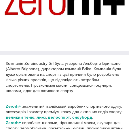
Компанія Zeroindustry Srl була утворена Альберто Бриньоне
(Alberto Brignone), директором компанії Briko. Компанія була
дуже орієнтована на спорт і з цієї причини було розроблено
кілька різних проектів, що відповідають потребам
спортсменів. Гірськолижні маски, сонцезахисні окуляри,
шоломи, одяг для активного спорту.
Zerorh+
знаменитий італійський виробник спортивного одягу,
аксесуарів і захисту преміум класу для активних видів спорту:
великий теніс
,
лижі
,
велоспорт
,
сноуборд
.
Zerorh+
виробляє: шоломи, гірськолижні маски, окуляри для
спорту, термобілизна, гірськолижні куртки, гірськолижні штани