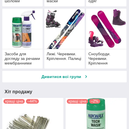
шоломи
маски
одяг
Засоби для
Лижі. Черевики.
Сноуборди.
догляду за речами
Кріплення. Палиці
Черевики.
мембранними
Кріплення
Дивитися всі групи
Хіт продажу
кращі ціна
–44%
кращі ціна
–2%