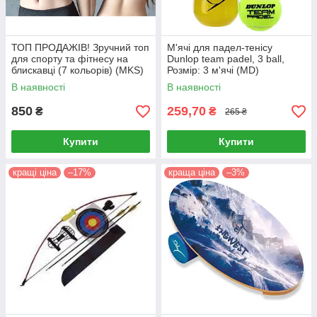
ТОП ПРОДАЖІВ! Зручний топ
М'ячі для падел-тенісу
для спорту та фітнесу на
Dunlop team padel, 3 ball,
блискавці (7 кольорів) (MKS)
Розмір: 3 м'ячі (MD)
В наявності
В наявності
850
259,70
₴
₴
265 ₴
Купити
Купити
кращі ціна
–17%
краща ціна
–3%