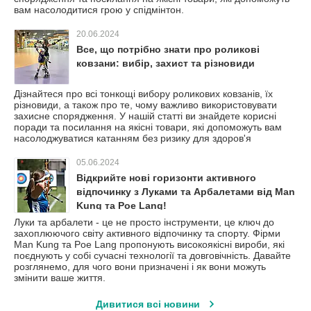
вам насолодитися грою у спідмінтон.
20.06.2024
Все, що потрібно знати про роликові
ковзани: вибір, захист та різновиди
Дізнайтеся про всі тонкощі вибору роликових ковзанів, їх
різновиди, а також про те, чому важливо використовувати
захисне спорядження. У нашій статті ви знайдете корисні
поради та посилання на якісні товари, які допоможуть вам
насолоджуватися катанням без ризику для здоров'я
05.06.2024
Відкрийте нові горизонти активного
відпочинку з Луками та Арбалетами від Man
Kung та Poe Lang!
Луки та арбалети - це не просто інструменти, це ключ до
захоплюючого світу активного відпочинку та спорту. Фірми
Man Kung та Poe Lang пропонують високоякісні вироби, які
поєднують у собі сучасні технології та довговічність. Давайте
розглянемо, для чого вони призначені і як вони можуть
змінити ваше життя.
Дивитися всі новини