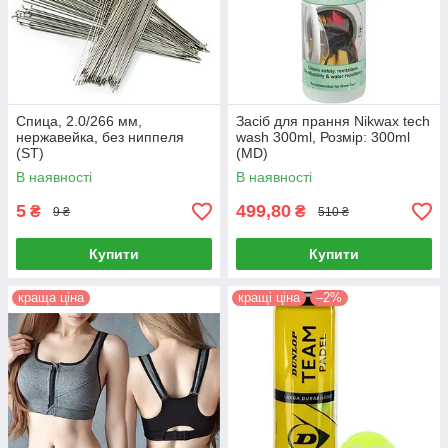
Спица, 2.0/266 мм,
Засіб для прання Nikwax tech
нержавейка, без ниппеля
wash 300ml, Розмір: 300ml
(ST)
(MD)
В наявності
В наявності
5
499,80
₴
₴
9 ₴
510 ₴
Купити
Купити
краща ціна
кращі ціна
–2%