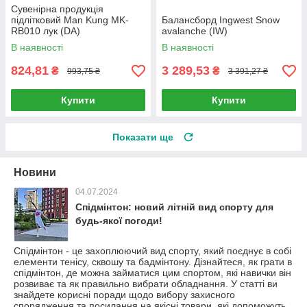
Сувенірна продукція
підлітковий Man Kung MK-
Балансборд Ingwest Snow
RB010 лук (DA)
avalanche (IW)
В наявності
В наявності
824,81
3 289,53
₴
₴
993,75 ₴
3 391,27 ₴
Купити
Купити
Показати ще
Новини
04.07.2024
Спідмінтон: новий літній вид спорту для
будь-якої погоди!
Спідмінтон - це захоплюючий вид спорту, який поєднує в собі
елементи тенісу, сквошу та бадмінтону. Дізнайтеся, як грати в
спідмінтон, де можна займатися цим спортом, які навички він
розвиває та як правильно вибрати обладнання. У статті ви
знайдете корисні поради щодо вибору захисного
спорядження та посилання на якісні товари, які допоможуть