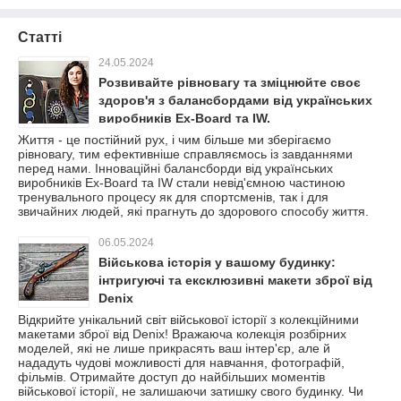
Статті
24.05.2024
Розвивайте рівновагу та зміцнюйте своє
здоров'я з балансбордами від українських
виробників Ex-Board та IW.
Життя - це постійний рух, і чим більше ми зберігаємо
рівновагу, тим ефективніше справляємось із завданнями
перед нами. Інноваційні балансборди від українських
виробників Ex-Board та IW стали невід'ємною частиною
тренувального процесу як для спортсменів, так і для
звичайних людей, які прагнуть до здорового способу життя.
06.05.2024
Військова історія у вашому будинку:
інтригуючі та ексклюзивні макети зброї від
Denix
Відкрийте унікальний світ військової історії з колекційними
макетами зброї від Denix! Вражаюча колекція розбірних
моделей, які не лише прикрасять ваш інтер'єр, але й
нададуть чудові можливості для навчання, фотографій,
фільмів. Отримайте доступ до найбільших моментів
військової історії, не залишаючи затишку свого будинку. Чи