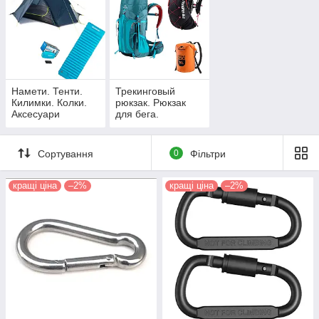
а також інші
товари для туризму і відпочинку на природі
.
В кінці сезону знижки на попередню колекцію, постійні акції
та вигідні пропозиції.
Like
групи
Спорт і Екстрим BeBike
Намети. Тенти.
Трекинговый
Килимки. Колки.
рюкзак. Рюкзак
Аксесуари
для бега.
Несессер.
Гермомешок.
Чехлы
Сортування
0
Фільтри
кращі ціна
–2%
кращі ціна
–2%