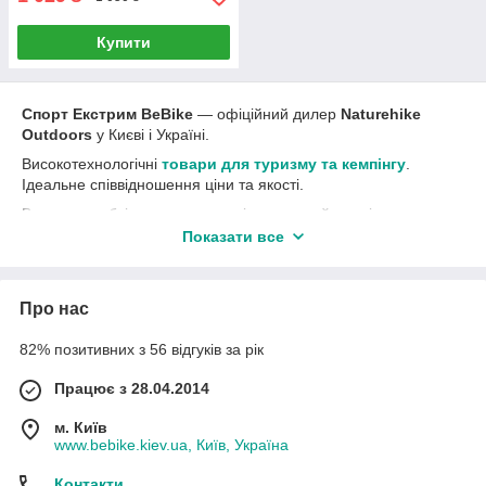
Купити
Спорт Екстрим BeBike
― офіційний дилер
Naturehike
Outdoors
у Києві і Україні.
Високотехнологічні
товари для туризму та кемпінгу
.
Ідеальне співвідношення ціни та якості.
Все, що необхідно для походу і подорожей, трекінгу та
кемпінгу
ви знайдете тут
.
Показати все
У нас можна купити
намети
, тенти,
трекінгові рюкзаки
,
палиці для трекінгу
несессеры
, тент-намет,
сірий
,
пальника і туристичну посуд
термоси
,
надувні килимки
,
Про нас
а також інші
товари для туризму та відпочинку на
природі
.
82% позитивних з 56 відгуків за рік
В кінці сезону знижки на попередню колекцію, постійні
Працює з 28.04.2014
акції та вигідні пропозиції.
м. Київ
Like
группы
Спорт и Экстрим BeBike
www.bebike.kiev.ua, Київ, Україна
Контакти