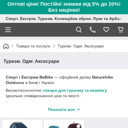
Оптові ціни! Постійні знижки від 5% до 20%!
Без націнки!
Спорт. Екстрім. Туризм. Колекційна зброя. Луки та Арбалет
Товари та послуги
Туризм. Одяг. Аксесуари
Туризм. Одяг. Аксесуари
Спорт і Екстрим BeBike
― офіційний дилер
Naturehike
Outdoors
в Києві і Україні.
Високотехнологічні
товари для туризму та кемпінгу
.
Ідеальне співвідношення ціни та якості.
Все, що потрібно для походу і подорожей, трекінгу та
кемпінгу
ви знайдете тут
.
Показати все
У нас можна купити
намети
, тенти,
трекінгові рюкзаки
,
палиці для трекінгу
,
несессеры
, тент-намет,
гамак
,
пальники і туристичну посуд
,
термоси
,
надувні килимки
,