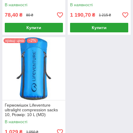
15 L (MD)
В наявності
В наявності
78,40
1 190,70
₴
₴
80 ₴
1 215 ₴
Купити
Купити
кращі ціна
–2%
Гермомішок Lifeventure
ultralight compression sacks
10, Розмір: 10 L (MD)
В наявності
1 029
₴
1 050 ₴