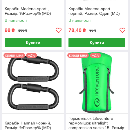
Карабін Modena-sport ,
Карабін Modena-sport
Розмір: %Размер% (MD)
чорний, Розмір: Один (MD)
В наявності
В наявності
98
78,40
₴
₴
100 ₴
80 ₴
Купити
Купити
кращі ціна
–2%
кращі ціна
–2%
Гермомішок Lifeventure
Карабін Hannah чорний,
гермомішок ultralight
Розмір: %Размер% (MD)
compression sacks 15, Розмір: