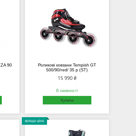
ZZA 90
Роликові ковзани Tempish GT
500/90/red/ 35 р (ST)
15 990 ₴
В наявності
Купити
краща ціна