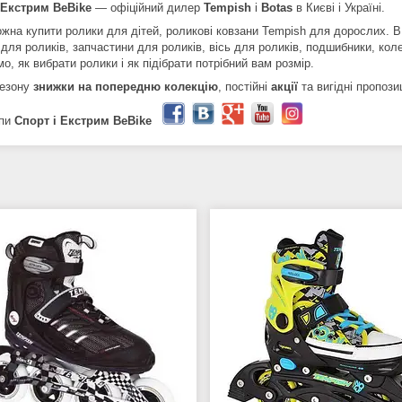
 Екстрим BeBike
― офіційний дилер
Tempish
і
Botas
в Києві і Україні.
ожна купити ролики для дітей, роликові ковзани Tempish для дорослих. В
ля роликів, запчастини для роликів, вісь для роликів, подшибники, коле
о, як вибрати ролики і як підібрати потрібний вам розмір.
сезону
знижки на попередню колекцію
, постійні
акції
та вигідні пропозиц
пи
Спорт і Екстрим BeBike