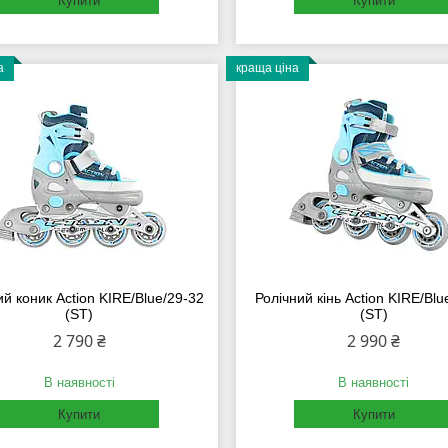
Купити
Купити
а
краща ціна
ий коник Action KIRE/Blue/29-32
Ролічний кінь Action KIRE/Blu
(ST)
(ST)
2 790 ₴
2 990 ₴
В наявності
В наявності
Купити
Купити