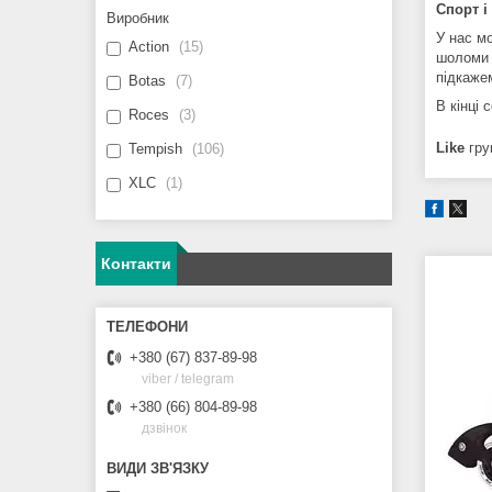
Спорт і
Виробник
У нас м
Action
15
шоломи д
підкажем
Botas
7
В кінці 
Roces
3
Like
гру
Tempish
106
XLC
1
Контакти
+380 (67) 837-89-98
viber / telegram
+380 (66) 804-89-98
дзвінок