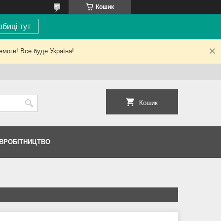
Кошик
биці тут
емоги! Все буде Україна!
Кошик
ІВРОБІТНИЦТВО