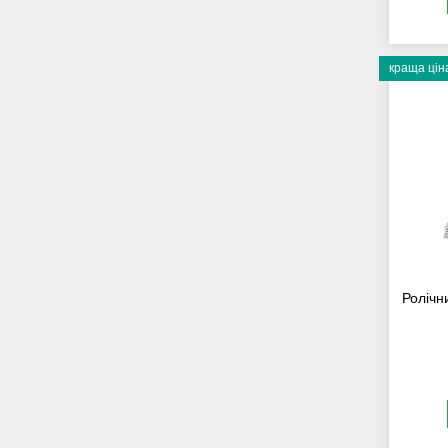
краща цін
Ролічн