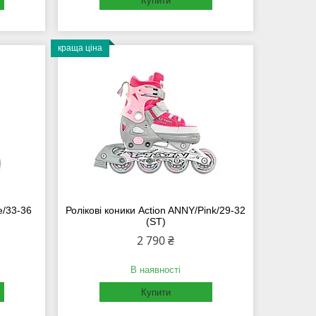
Купити
краща ціна
e/33-36
Ролікові коники Action ANNY/Pink/29-32
(ST)
2 790 ₴
В наявності
Купити