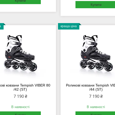
Купити
Купити
а
краща ціна
ові ковзани Tempish VIBER 80
Роликові ковзани Tempish V
/42 (ST)
/44 (ST)
7 190 ₴
7 190 ₴
В наявності
В наявності