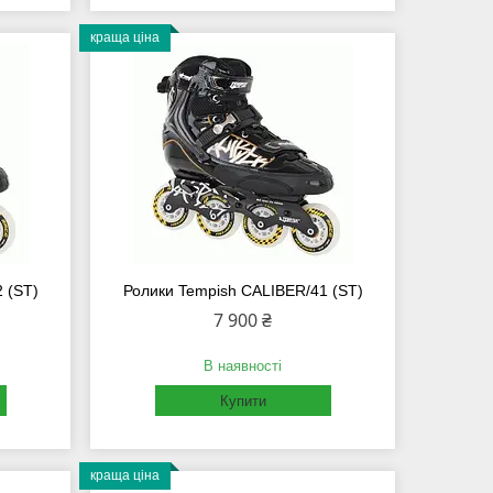
краща ціна
 (ST)
Ролики Tempish CALIBER/41 (ST)
7 900 ₴
В наявності
Купити
краща ціна