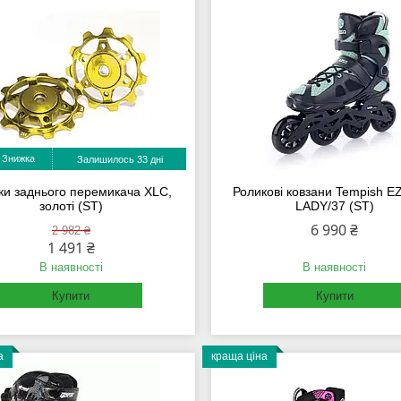
Залишилось 33 дні
ки заднього перемикача XLC,
Роликові ковзани Tempish E
золоті (ST)
LADY/37 (ST)
6 990 ₴
2 982 ₴
1 491 ₴
В наявності
В наявності
Купити
Купити
а
краща ціна