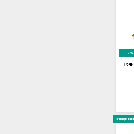
–50%
Роли
краща цін