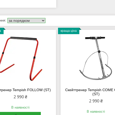
а
краща ціна
тренер Tempish FOLLOW (ST)
Скейттренер Tempish COME 
(ST)
2 990 ₴
2 990 ₴
В наявності
В наявності