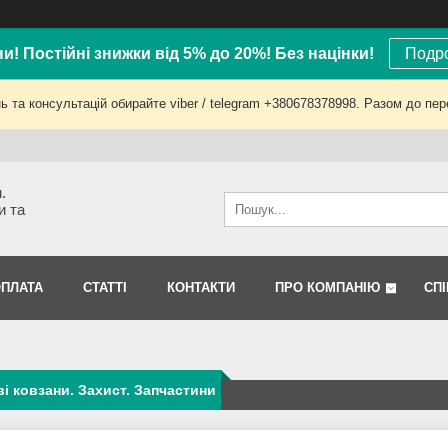
ни! Постійні знижки від 5% до 20%! Без націнки!
Подро
 та консультацій обирайте viber / telegram +380678378998. Разом до пер
.
и та
ОПЛАТА
СТАТТІ
КОНТАКТИ
ПРО КОМПАНІЮ
СП
і ковзани. Захист. Запчастини