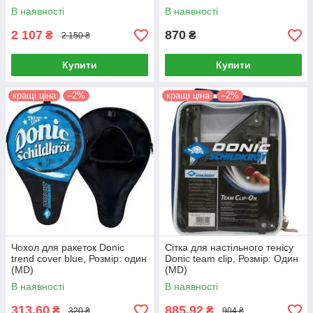
В наявності
В наявності
2 107
870
₴
₴
2 150 ₴
Купити
Купити
кращі ціна
–2%
кращі ціна
–2%
Чохол для ракеток Donic
Сітка для настільного тенісу
trend cover blue, Розмір: один
Donic team clip, Розмір: Один
(MD)
(MD)
В наявності
В наявності
313,60
885,92
₴
₴
320 ₴
904 ₴