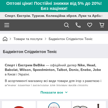
Оптові ціни! Постійні знижки від 5% до 20%!
Без націнки!
Спорт. Екстрім. Туризм. Колекційна зброя. Луки та Арбалет
Товари та послуги
Бадмінтон Спідмінтон Теніс
Бадмінтон Спідмінтон Теніс
Спорт і Екстрим BeBike
― офіційний дилер
Nike, Head,
Babolat, Wilson, Speedminton, Talbot, Donic, Enebe, Jobe
в Києві і Україні.
В асортименті магазину всі види товари для ігор з ракеткою і
м'ячем: ракетки і аксесуари для ігрових видів спорту,
футбольні м'ячі, ракетки для настільного тенісу, бадмінтону
Показати все
та аксесуари, спидминтон і аксесуари, ракетки і аксесуари
для великого тенісу, набори для малого тенісу.
В кінці сезону
знижки на попередню колекцію
, постійні