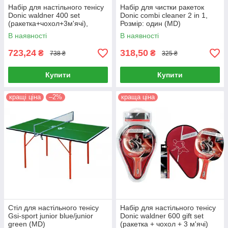
Набір для настільного тенісу
Набір для чистки ракеток
Donic waldner 400 set
Donic combi cleaner 2 in 1,
(ракетка+чохол+3м'ячі),
Розмір: один (MD)
Розмір: один (MD)
В наявності
В наявності
723,24
318,50
₴
₴
738 ₴
325 ₴
Купити
Купити
кращі ціна
–2%
краща ціна
Cтіл для настільного тенісу
Набір для настільного тенісу
Gsi-sport junior blue/junior
Donic waldner 600 gift set
green (MD)
(ракетка + чохол + 3 м'ячі)