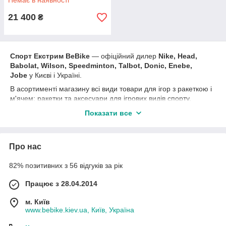
Немає в наявності
21 400
₴
Спорт Екстрим BeBike
― офіційний дилер
Nike, Head,
Babolat, Wilson, Speedminton, Talbot, Donic, Enebe,
Jobe
у Києві і Україні.
В асортименті магазину всі види товари для ігор з ракеткою і
м'ячем: ракетки та аксесуари для ігрових видів спорту,
футбольні м'ячі, ракетки для настільного тенісу, бадмінтону
Показати все
та аксесуари, спидминтон і аксесуари, ракетки і аксесуари
для великого тенісу, набори для малого тенісу.
В кінці сезону
знижки на попередню колекцію
, постійні
Про нас
акції
та вигідні пропозиції.
82% позитивних з 56 відгуків за рік
Like
групи
Спорт Екстрим BeBike
Працює з 28.04.2014
м. Київ
www.bebike.kiev.ua, Київ, Україна