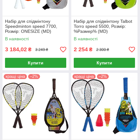
Набір для спідмінтону
Набір для спідмінтону Talbot
Speedminton speed 7700,
Torro speed 5500, Розмір:
Розмір: ONESIZE (MD)
%Размер% (MD)
В наявності
В наявності
3 184,02
2 254
₴
₴
3 249 ₴
2 300 ₴
Купити
Купити
кращі ціна
–2%
кращі ціна
–2%