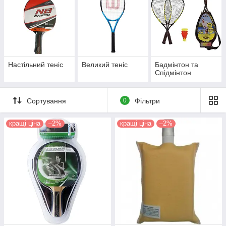
акції
та вигідні пропозиції.
Like
групи
Спорт і Екстрим BeBike
Настільний теніс
Великий теніс
Бадмінтон та
Спідмінтон
Сортування
0
Фільтри
кращі ціна
–2%
кращі ціна
–2%