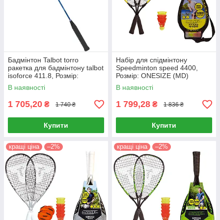
Бадмінтон Talbot torro
Набір для спідмінтону
ракетка для бадмінтону talbot
Speedminton speed 4400,
isoforce 411.8, Розмір:
Розмір: ONESIZE (MD)
%Размер% (MD)
В наявності
В наявності
1 705,20
1 799,28
₴
₴
1 740 ₴
1 836 ₴
Купити
Купити
кращі ціна
–2%
кращі ціна
–2%