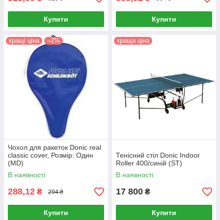
Купити
Купити
кращі ціна
–2%
краща ціна
Чохол для ракеток Donic real
classic cover, Розмір: Один
Тенісний стіл Donic Indoor
(MD)
Roller 400/синій (ST)
В наявності
В наявності
288,12
17 800
₴
₴
294 ₴
Купити
Купити