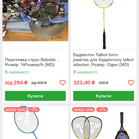
Бадмінтон Talbot torro
Перетяжка струн Babolat .,
ракетка для бадмінтону talbot
Розмір: %Размер% (MD)
attacker, Розмір: Один (MD)
В наявності
В наявності
294
323,40
від
₴
₴
від 300 ₴
330 ₴
Купити
Купити
кращі ціна
–2%
кращі ціна
–2%