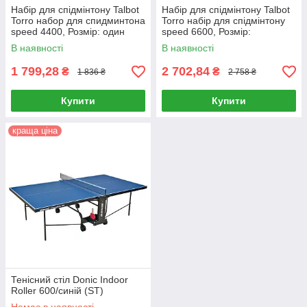
Набір для спідмінтону Talbot
Набір для спідмінтону Talbot
Torro набор для спидминтона
Torro набір для спідмінтону
speed 4400, Розмір: один
speed 6600, Розмір:
(MD)
%Размер% (MD)
В наявності
В наявності
1 799,28
2 702,84
₴
₴
1 836 ₴
2 758 ₴
Купити
Купити
краща ціна
Тенісний стіл Donic Indoor
Roller 600/синій (ST)