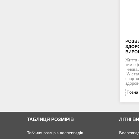
РОЗВ
ЗДОРО
ВИРОБ
Життя -
тим еф
Іннова
IW ста
спортс
здоров
Повна 
ТАБЛИЦЯ РОЗМІРІВ
ЛІТНІ В
Таблиця розмірів велосипедів
Велосипе