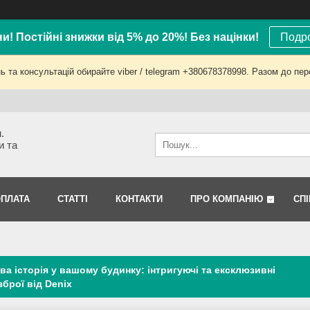
ни! Постійні знижки від 5% до 20%! Без націнки!
Подро
 та консультацій обирайте viber / telegram +380678378998. Разом до пер
.
и та
ОПЛАТА
СТАТТІ
КОНТАКТИ
ПРО КОМПАНІЮ
СП
ва історія у вашому будинку: інтригуючі та ексклюзивні
зброї від Denix