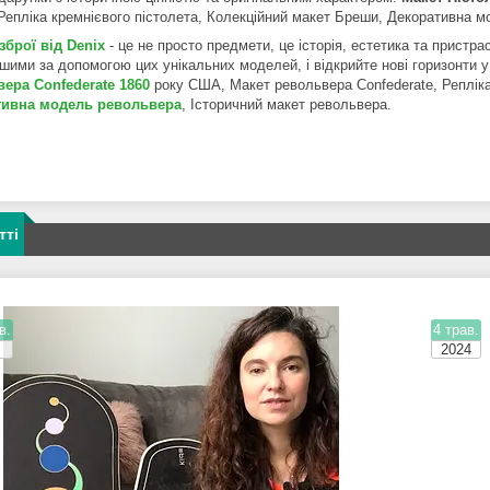
Репліка кремнієвого пістолета, Колекційний макет Бреши, Декоративна мо
зброї від Denix
- це не просто предмети, це історія, естетика та пристра
ішими за допомогою цих унікальних моделей, і відкрийте нові горизонти у 
ера Confederate 1860
року США, Макет револьвера Confederate, Репліка
тивна модель револьвера
, Історичний макет револьвера.
тті
в.
4 трав.
2024