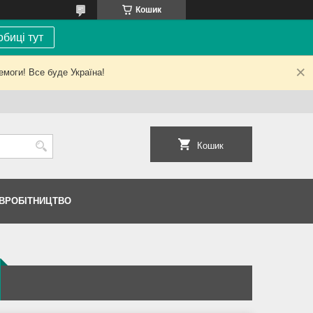
Кошик
биці тут
емоги! Все буде Україна!
Кошик
ІВРОБІТНИЦТВО