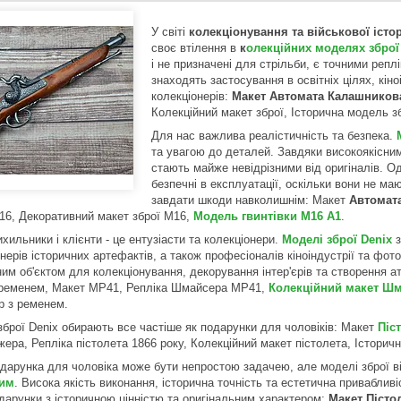
У світі
колекціонування та військової істор
своє втілення в
к
олекційних моделях зброї
і не призначені для стрільби, є точними репл
знаходять застосування в освітніх цілях, кіно
колекціонерів:
Макет Автомата Калашников
Колекційний макет зброї, Історична модель з
Для нас важлива реалістичність та безпека.
та увагою до деталей. Завдяки високоякісним
стають майже невідрізними від оригіналів. 
безпечні в експлуатації, оскільки вони не м
завдати шкоди навколишнім: Макет
Автомат
16, Декоративний макет зброї M16,
Модель гвинтівки M16 А1
.
хильники і клієнти - це ентузіасти та колекціонери.
Моделі зброї Denix
з
нерів історичних артефактів, а також професіоналів кіноіндустрії та фото
ним об'єктом для колекціонування, декорування інтер'єрів та створення 
ременем, Макет MP41, Репліка Шмайсера MP41,
Колекційний макет Ш
 з ременем.
зброї Denix обирають все частіше як подарунки для чоловіків: Макет
Піс
жера, Репліка пістолета 1866 року, Колекційний макет пістолета, Істори
одарунка для чоловіка може бути непростою задачею, але моделі зброї в
им
. Висока якість виконання, історична точність та естетична приваблив
одарунки з історичною цінністю та оригінальним характером:
Макет Пісто