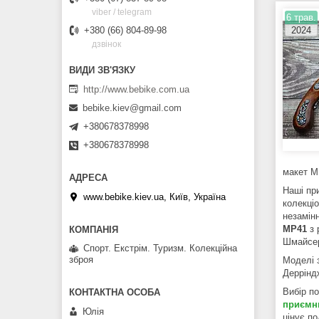
viber / telegram
6 трав.
2024
+380 (66) 804-89-98
дзвінок
http://www.bebike.com.ua
bebike.kiev@gmail.com
+380678378998
+380678378998
макет M
Наші при
www.bebike.kiev.ua, Київ, Україна
колекціо
незамін
MP41
з 
Шмайсер
Спорт. Екстрім. Туризм. Колекційна
зброя
Моделі 
Деррінд
Вибір п
приємн
Юлія
цінує п