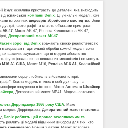
ії
існує особлива пристрасть до деталей, яка знаходить
від
іспанської
компанії Denix
. Ці унікальні моделі, хоч
іками історичних
шедеврів збройового мистецтва
. Вони
індустрії, фотографії та стають об'єктами пристрасті
а АК-47
, Макет AK-47, Репліка Калашникова AK-47,
брої,
Декоративний макет AK-47
.
Макети зброї від Denix
вражають своєю реалістичністю
 матеріалам і тщательній обробці кожної моделі вони
Однак важливо зауважити, що ці моделі абсолютно
ають функціональних вогнепальних механізмів і не можуть
а М16 А1 США
, Макет M16,
Репліка M16 А1
, Колекційний
авоювали серця любителів військової історії,
графії. Кожна модель втілює в собі дух часу і є
атмосфери занурення в історію: Макет Автомата
Шмайсер
майсера
, Декоративний макет MP41, Модель автомата
толета Деррінджера 1866 року США
, Макет
чна модель Деррінджера,
Декоративний макет пістолета
.
ід
Denix роблять цей процес захоплюючим та
ість роблять ці моделі відмінним вибором для тих, хто
лета кремнієвого Бреши
з латуні, Макет пістолета