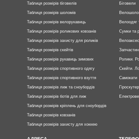
Таблиця розмірів біговелів
Біговели
Таблиця розмірів шоломів
Велошоло
Таблиця розмірів велорукавиць
Велоодяг 
Таблиця розмірів роликових ковзанів
Сумки та 
Таблиця розмірів захисту для роликів
Велоаксе
Таблиця розмірів скейтів
Запчастин
Таблиця розмірів рукавиць зимових
Ролики. Р
Таблиця розмірів спортивного одягу
Скейти. Л
Таблиця розмірів спортивного взуття
Самокати
Таблиця розмірів лиж та сноубордів
Гіроскуте
Таблиця розмірів ботів для лиж
Електров
Таблиця розмірів кріплень для сноубордів
Таблиця розмірів ковзанів
Таблиця розмірів захисту для хоккею