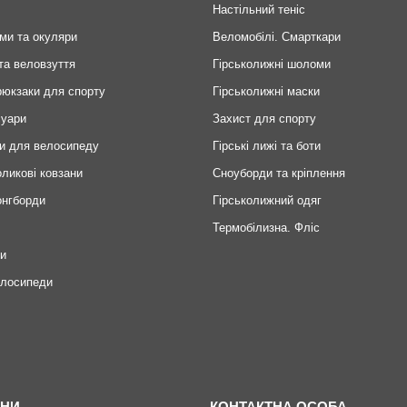
Настільний теніс
ми та окуляри
Веломобілі. Смарткари
та веловзуття
Гірськолижні шоломи
рюкзаки для спорту
Гірськолижні маски
суари
Захист для спорту
и для велосипеду
Гірські лижі та боти
оликові ковзани
Сноуборди та кріплення
онгборди
Гірськолижний одяг
Термобілизна. Фліс
ри
елосипеди