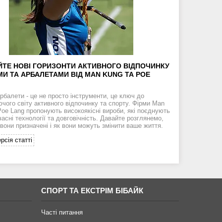
ЙТЕ НОВІ ГОРИЗОНТИ АКТИВНОГО ВІДПОЧИНКУ
МИ ТА АРБАЛЕТАМИ ВІД MAN KUNG ТА POE
арбалети - це не просто інструменти, це ключ до
чого світу активного відпочинку та спорту. Фірми Man
Poe Lang пропонують високоякісні вироби, які поєднують
часні технології та довговічність. Давайте розглянемо,
 вони призначені і як вони можуть змінити ваше життя.
рсія статті
СПОРТ ТА ЕКСТРІМ БІБАЙК
Часті питання