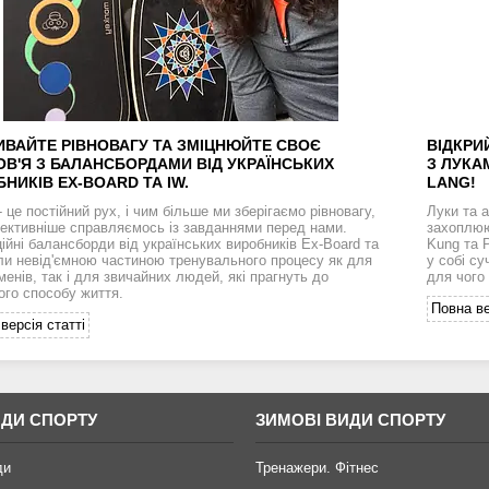
ИВАЙТЕ РІВНОВАГУ ТА ЗМІЦНЮЙТЕ СВОЄ
ВІДКРИ
В'Я З БАЛАНСБОРДАМИ ВІД УКРАЇНСЬКИХ
З ЛУКА
НИКІВ EX-BOARD ТА IW.
LANG!
 це постійний рух, і чим більше ми зберігаємо рівновагу,
Луки та 
ективніше справляємось із завданнями перед нами.
захоплюю
ційні балансборди від українських виробників Ex-Board та
Kung та 
ли невід'ємною частиною тренувального процесу як для
у собі су
менів, так і для звичайних людей, які прагнуть до
для чого
ого способу життя.
Повна ве
версія статті
ИДИ СПОРТУ
ЗИМОВІ ВИДИ СПОРТУ
ди
Тренажери. Фітнес