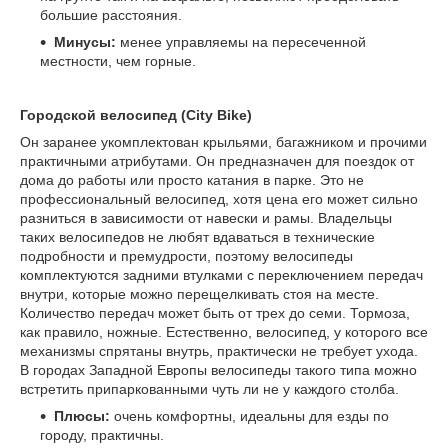
большие расстояния.
Минусы:
менее управляемы на пересеченной
местности, чем горные.
Городской велосипед (Сity Bike)
Он заранее укомплектован крыльями, багажником и прочими
практичными атрибутами. Он предназначен для поездок от
дома до работы или просто катания в парке. Это не
профессиональный велосипед, хотя цена его может сильно
разниться в зависимости от навески и рамы. Владельцы
таких велосипедов не любят вдаваться в технические
подробности и премудрости, поэтому велосипеды
комплектуются задними втулками с переключением передач
внутри, которые можно перещелкивать стоя на месте.
Количество передач может быть от трех до семи. Тормоза,
как правило, ножные. Естественно, велосипед, у которого все
механизмы спрятаны внутрь, практически не требует ухода.
В городах Западной Европы велосипеды такого типа можно
встретить припаркованными чуть ли не у каждого столба.
Плюсы:
очень комфортны, идеальны для езды по
городу, практичны.