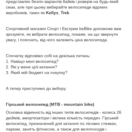
представляє безліч варіантів байків і роверів на будь-який
смак, але при цьому вибирайте велосипеди відомих
виробників, таких як
Kellys
,
Trek
.
Спортивний магазин Спорт і Екстрим beBike допоможе вам
зрозуміти, як вибрати велосипед, покаже, на що звернути
увагу, і пояснить, від чого залежить ціна велосипеда.
Спочатку відповімо собі на декілька питань:
1. Навіщо мені велосипед?
2. Які у мене цілі катання?
3. Який мій бюджет на покупку?
А тепер приступимо до вибору:
Гірський велосипед (MTB - mountain bike)
Основна відмінність від інших типів велосипедів - колеса 26
дюймів, амортизатори і велика кількість передач. Гірський
велосипед, призначений для катання по лісових стежках,
паркам, занять фітнесом, а також для велопоходів і