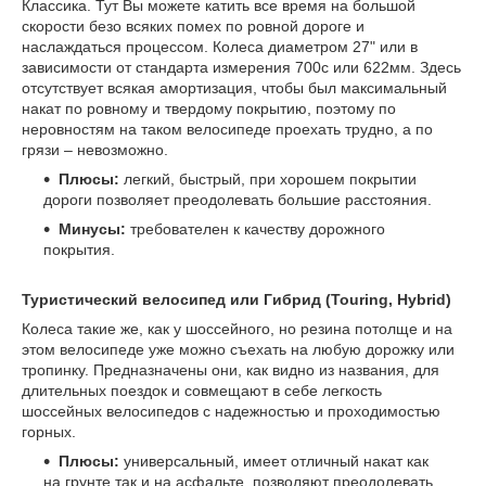
Классика. Тут Вы можете катить все время на большой
скорости безо всяких помех по ровной дороге и
наслаждаться процессом. Колеса диаметром 27" или в
зависимости от стандарта измерения 700с или 622мм. Здесь
отсутствует всякая амортизация, чтобы был максимальный
накат по ровному и твердому покрытию, поэтому по
неровностям на таком велосипеде проехать трудно, а по
грязи – невозможно.
Плюсы:
легкий, быстрый, при хорошем покрытии
дороги позволяет преодолевать большие расстояния.
Минусы:
требователен к качеству дорожного
покрытия.
Туристический велосипед или Гибрид (Touring, Hybrid)
Колеса такие же, как у шоссейного, но резина потолще и на
этом велосипеде уже можно съехать на любую дорожку или
тропинку. Предназначены они, как видно из названия, для
длительных поездок и совмещают в себе легкость
шоссейных велосипедов с надежностью и проходимостью
горных.
Плюсы:
универсальный, имеет отличный накат как
на грунте так и на асфальте, позволяют преодолевать