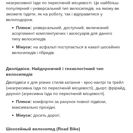
неагресивної їзди по пересіченій місцевості. Це найбільш
популярний і універсальний тип велосипедів, на якому ви
зможете їздити, як на роботу, так і відправитися у
велоподорож.
Плюси:
універсальний, доступний, величезний
асортимент комплектуючих і аксесуарів для даного
типу велосипедів.
Мінуси:
на асфальті поступається в накаті шосейних
велосипедів і гібридів.
Двопідвіси. Найдорожчий і технологічний тип
велосипедів
Двопідвіси є для різних стилів катання - крос-кантрі та трейл
(неагресивна їзда по пересіченій місцевості), дьорт, фрірайд,
даунхіл (агресивна їзда по пересіченій місцевості).
Плюси:
комфортні за рахунок повної підвіски,
максимально прохідні.
Мінуси:
досить дорогі.
Шоссейный велосипед (Road Bike)