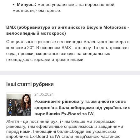
Минусы:
менее управляемы на пересеченной
местности, чем горные.
BMX (аббревиатура от английского Bicycle Motocross -
велосипедный мотокросс)
Специальные трюковые велосипеды маленького размера с
колесами 20". В основном BMX - это шоу. То есть трюковая
езда, прыжки, скоростные заезды на специальных
площадках с горками и трамплинами.
Інші статті рубрики
24.05.2024
Розвивайте рівновагу та зміцнюйте своє
здоров'я з балансбордами від українських
виробників Ex-Board та IW.
Життя - це постійний рух, і чим більше ми зберігаємо
рівновагу, тим ефективніше справляємось із завданнями
перед нами. Інноваційні балансборди від українських
виробників Ex-Board та IW стали невід'ємною частиною