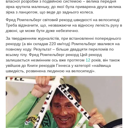
власної розробки з подвійною системою – велика передня
зірка крутила маленьку, до якої була приварена друга велика
зірка з ланцюгом, що веде до заднього колеса.
Фред Ромпельберг світовий рекорд швидкості на велосипеді
Треба відзначити, що, незважаючи на відносну легкість руху в
дзвоні, це може бути дуже небезпечно.
За твердженням журналістів, при встановленні попереднього
рекорду (а він складав 220 км/год) Ромпельберг звалився на
повному ходу. Результат – більше двадцяти переломів по
всьому тілу. Фред Ромпельберг рекорд Цей рекорд
залишається незмінним ось вже протягом
12
років, він також
увійшов до Книги рекордів Гіннеса у категорії «найвища
швидкість, розвинена людиною на велосипеді».