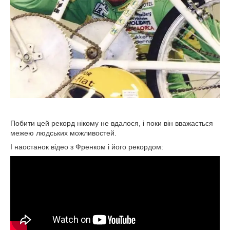
Побити цей рекорд нікому не вдалося, і поки він вважається
межею людських можливостей.
І наостанок відео з Френком і його рекордом: