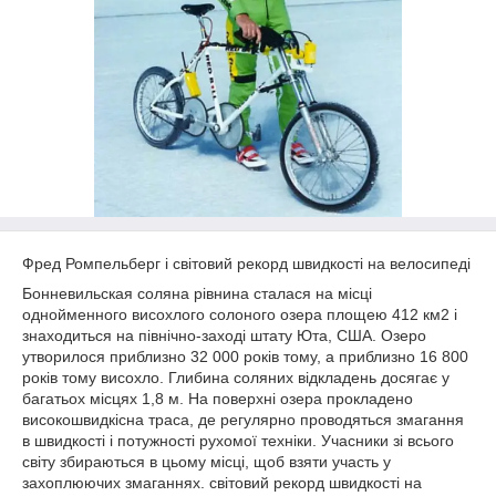
Фред Ромпельберг і світовий рекорд швидкості на велосипеді
Бонневильская соляна рівнина сталася на місці
однойменного висохлого солоного озера площею 412 км2 і
знаходиться на північно-заході штату Юта, США. Озеро
утворилося приблизно 32 000 років тому, а приблизно 16 800
років тому висохло. Глибина соляних відкладень досягає у
багатьох місцях 1,8 м. На поверхні озера прокладено
високошвидкісна траса, де регулярно проводяться змагання
в швидкості і потужності рухомої техніки. Учасники зі всього
світу збираються в цьому місці, щоб взяти участь у
захоплюючих змаганнях. світовий рекорд швидкості на