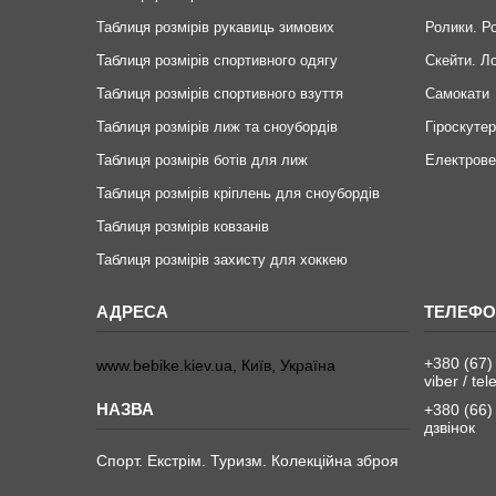
Таблиця розмірів рукавиць зимових
Ролики. Р
Таблиця розмірів спортивного одягу
Скейти. Л
Таблиця розмірів спортивного взуття
Самокати
Таблиця розмірів лиж та сноубордів
Гіроскуте
Таблиця розмірів ботів для лиж
Електров
Таблиця розмірів кріплень для сноубордів
Таблиця розмірів ковзанів
Таблиця розмірів захисту для хоккею
+380 (67)
www.bebike.kiev.ua, Київ, Україна
viber / te
+380 (66)
дзвінок
Спорт. Екстрім. Туризм. Колекційна зброя