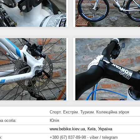
Спорт. Екстрім. Туризм. Колекційна зброя
Юлія
www.bebike.kiev.ua, Київ, Україна
+380 (67) 837-89-98
viber / telegram