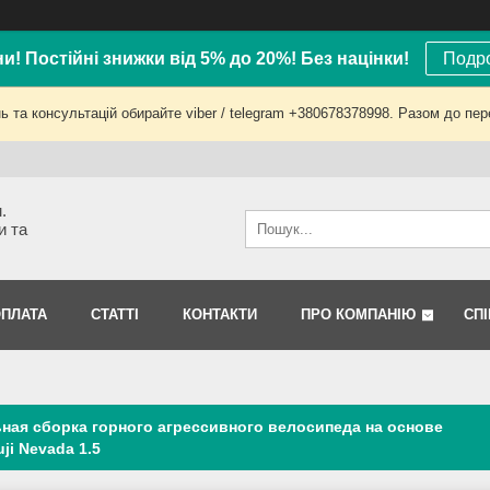
ни! Постійні знижки від 5% до 20%! Без націнки!
Подро
 та консультацій обирайте viber / telegram +380678378998. Разом до пер
.
и та
ОПЛАТА
СТАТТІ
КОНТАКТИ
ПРО КОМПАНІЮ
СП
ная сборка горного агрессивного велосипеда на основе
ji Nevada 1.5