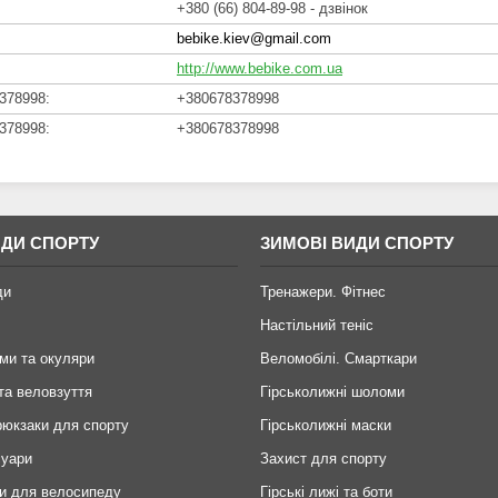
+380 (66) 804-89-98
дзвінок
bebike.kiev@gmail.com
http://www.bebike.com.ua
+380678378998
+380678378998
ИДИ СПОРТУ
ЗИМОВІ ВИДИ СПОРТУ
ди
Тренажери. Фітнес
Настільний теніс
ми та окуляри
Веломобілі. Смарткари
та веловзуття
Гірськолижні шоломи
рюкзаки для спорту
Гірськолижні маски
суари
Захист для спорту
и для велосипеду
Гірські лижі та боти