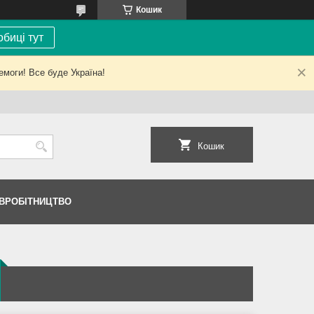
Кошик
биці тут
емоги! Все буде Україна!
Кошик
ІВРОБІТНИЦТВО