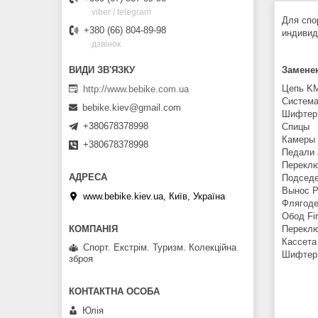
viber / telegram
Для спо
+380 (66) 804-89-98
индивид
дзвінок
Замене
Цепь KM
http://www.bebike.com.ua
Система
bebike.kiev@gmail.com
Шифтер 
+380678378998
Спицы
Камеры 
+380678378998
Педали 
Переклю
Подседе
Вынос P
www.bebike.kiev.ua, Київ, Україна
Флягоде
Обод Fi
Переклю
Кассета 
Спорт. Екстрім. Туризм. Колекційна
Шифтер 
зброя
Юлія