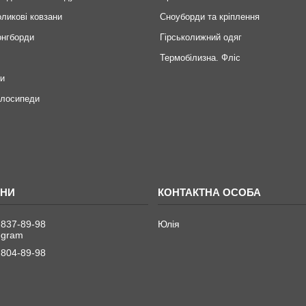
оликові ковзани
Сноуборди та кріплення
онгборди
Гірськолижний одяг
Термобілизна. Фліс
ри
елосипеди
 837-89-98
Юлія
legram
 804-89-98