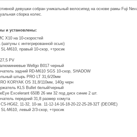
ртивной девушки собран уникальный велосипед на основе рамы Fuji Neva
уальная сборка колес.
ны и установлены:
C X10 на 10-скоростей
 (шатуны с интегрированной осью)
SL-M610, правый 10-скор, +тросик
27,5 PV
алюминиевые Wellgo B017 черный
чатель задний RD-M610 SGS 10-скор, SHADOW
льный штырь PRO LT 31,6/20мм
RO KORYAK OS 31,8/110мм, 140g черн
ржатель KLS Bullet белый/черный
reEye Excelerant 650B 26 мм 32 под диск синие 2 шт.
чатель передний 31,8 размер хомута
CS-HG62, 11-32, 10-зв. 11-12-14-16-18-20-22-25-28-32Т (DEORE)
SL-M610, левый 2/3-скор, +тросик