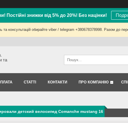
ни! Постійні знижки від 5% до 20%! Без націнки!
Подро
 та консультацій обирайте viber / telegram +380678378998. Разом до пер
.
и та
ОПЛАТА
СТАТТІ
КОНТАКТИ
ПРО КОМПАНІЮ
СП
ировали детский велосипед Comanche mustang 16