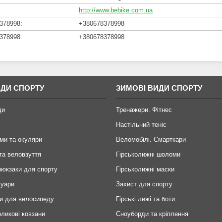
http://www.bebike.com.ua
+380678378998
+380678378998
ИДИ СПОРТУ
ЗИМОВІ ВИДИ СПОРТУ
ди
Тренажери. Фітнес
Настільний теніс
ми та окуляри
Веломобілі. Смарткари
та веловзуття
Гірськолижні шоломи
рюкзаки для спорту
Гірськолижні маски
суари
Захист для спорту
и для велосипеду
Гірські лижі та боти
оликові ковзани
Сноуборди та кріплення