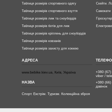
Таблиця розмірів спортивного одягу
Скейти. Л
Таблиця розмірів спортивного взуття
Самокати
Таблиця розмірів лиж та сноубордів
Гіроскуте
Таблиця розмірів ботів для лиж
Електров
Таблиця розмірів кріплень для сноубордів
Таблиця розмірів ковзанів
Таблиця розмірів захисту для хоккею
+380 (67)
www.bebike.kiev.ua, Київ, Україна
viber / te
+380 (66)
дзвінок
Спорт. Екстрім. Туризм. Колекційна зброя