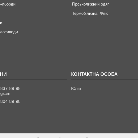
онгборди
Гірськолижний одяг
Термобілизна. Фліс
ри
елосипеди
 837-89-98
Юлія
legram
 804-89-98