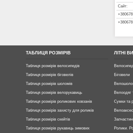
ТАБЛИЦЯ РОЗМІРІВ
ЛІТНІ В
Таблиця розмірів велосипедів
Велосипе
Таблиця розмірів біговелів
Біговели
Таблиця розмірів шоломів
Велошоло
Таблиця розмірів велорукавиць
Велоодяг 
Таблиця розмірів роликових ковзанів
Сумки та 
Таблиця розмірів захисту для роликів
Велоаксе
Таблиця розмірів скейтів
Запчастин
Таблиця розмірів рукавиць зимових
Ролики. Р