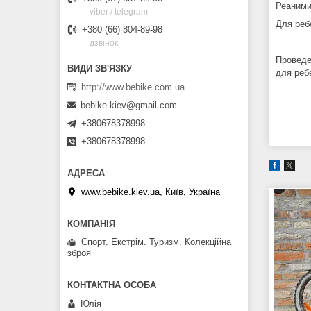
Реаними
viber / telegram
Для реб
+380 (66) 804-89-98
дзвінок
Проведе
для реб
http://www.bebike.com.ua
bebike.kiev@gmail.com
+380678378998
+380678378998
www.bebike.kiev.ua, Київ, Україна
Спорт. Екстрім. Туризм. Колекційна
зброя
Юлія