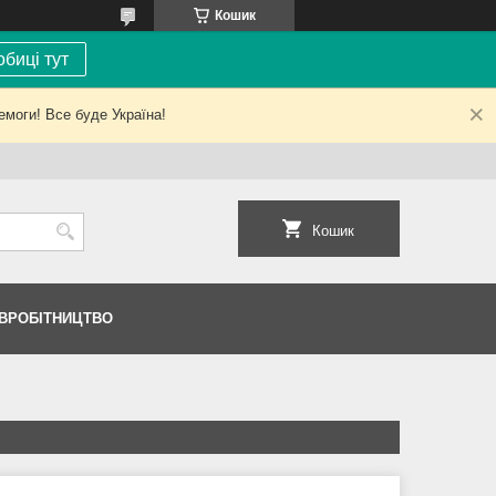
Кошик
биці тут
емоги! Все буде Україна!
Кошик
ІВРОБІТНИЦТВО