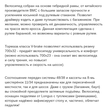
Велосипед собран на основе гибридной рамы, от китайского
производителя BMC с большим запасом прочности и
усилением косынкой под рулевым стаканом. Позволит
драйверу ездить и даже путишествовать с багажником. При
желании, можно проверить её динамичность, управляемость
на трассе вело-кросса. ​Данная комплектация сделана с
рулем баранкой, но возможны варианты с ровным рулем.
Тормаза класса V-brake позволяют использовать резину
700х32 - придаёт велосипеду универсальность и комфорт
(можно использовать 700х23 - она снизит вес велосипеда
и силу трения, но повысит
упровляемость и скорость на шоссе).
Соотношение передач системы 48/38 и кассеты на 8-мь
шестерёнок 11/34 предназначены как для пересечённой
местности, так и для шоссе. Даже с грузом (багажник, баул)
вы спокойной преодолеете затяжные подъёмы. Велосипед
оснащен педалями от Longus с туплексами (ремешками),
которые надёжно зафиксируют стопу и, частично, облегчат
педаляж!