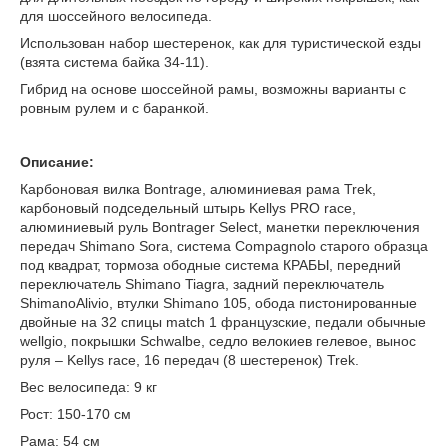
для шоссейного велосипеда.
Использован набор шестеренок, как для туристической езды
(взята система байка 34-11).
Гибрид на основе шоссейной рамы, возможны варианты с
ровным рулем и с баранкой.
Описание:
Карбоновая вилка Bontrage, алюминиевая рама Trek,
карбоновый подседельный штырь Kellys PRO race,
алюминиевый руль Bontrager Select, манетки переключения
передач Shimano Sora, система Compagnolo старого образца
под квадрат, тормоза ободные система КРАБЫ, передний
переключатель Shimano Tiagra, задний переключатель
ShimanoAlivio, втулки Shimano 105, обода пистонированные
двойные на 32 спицы match 1 французские, педали обычные
wellgio, покрышки Schwalbe, седло велокиев гелевое, вынос
руля – Kellys race, 16 передач (8 шестеренок) Trek.
Вес велосипеда: 9 кг
Рост: 150-170 см
Рама: 54 см