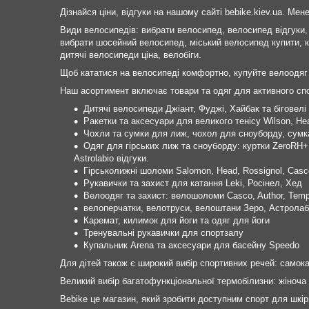
Дізнайся ціни, відгуки на нашому сайті bebike.kiev.ua. Мене
Види велосипедів: вибрати велосипед, велосипед відгуки, 
вибрати шосейний велосипед, міський велосипед купити, к
дитячі велосипеди ціна, велобіги.
Щоб кататися на велосипеді комфортно, купуйте велоодяг
Наш асортимент включає товари та одяг для активного спо
Дитячі велосипеди Джіант, Фуджі, Хайбак та біговелі
Ракетки та аксесуари для великого тенісу Wilson, He
Чохли та сумки для лиж, чохол для сноуборду, сумка
Одяг для гірських лиж та сноуборду: куртки ZeroRH
Astrolabio відгуки.
Гірськолижні шоломи Salomon, Head, Rossignol, Casc
Рукавички та захист для катання Leki, Росінел, Хед
Велоодяг та захист: велошоломи Casco, Author, Temp
велоперчатки, велотруси, велоштани Зеро, Астролаб
Каремат, килимок для йоги та одяг для йоги
Тренувальні рукавички для спортзалу
Купальник Arena та аксесуари для басейну Speedo
Для дітей також є широкий вибір спортивних речей: самокат
Великий вибір багатофункціональної термобілизни: жіноча 
Bebike це магазин, який зробити доступним спорт для шкір