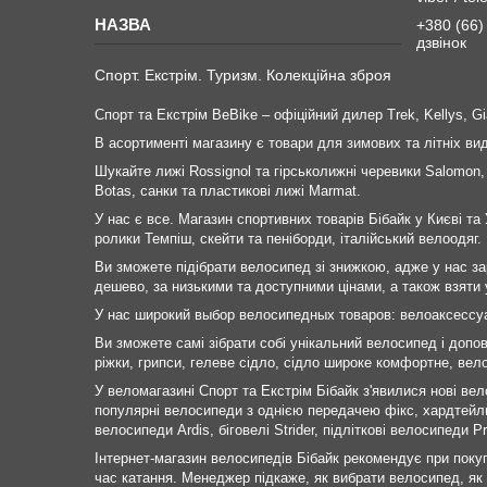
+380 (66)
дзвінок
Спорт. Екстрім. Туризм. Колекційна зброя
Спорт та Екстрім BeBike – офіційний дилер Trek, Kellys, Gia
В асортименті магазину є товари для зимових та літніх в
Шукайте лижі Rossignol та гірськолижні черевики Salomon,
Botas, санки та пластикові лижі Marmat.
У нас є все. Магазин спортивних товарів Бібайк у Києві та 
ролики Темпіш, скейти та пеніборди, італійський велоодяг.
Ви зможете підібрати велосипед зі знижкою, адже у нас за
дешево, за низькими та доступними цінами, а також взяти у
У нас широкий выбор велосипедных товаров: велоаксессу
Ви зможете самі зібрати собі унікальний велосипед і допо
ріжки, грипси, гелеве сідло, сідло широке комфортне, вело
У веломагазині Спорт та Екстрім Бібайк з'явилися нові вело
популярні велосипеди з однією передачею фікс, хардтейли,
велосипеди Ardis, біговелі Strider, підліткові велосипеди 
Інтернет-магазин велосипедів Бібайк рекомендує при поку
час катання. Менеджер підкаже, як вибрати велосипед, як 