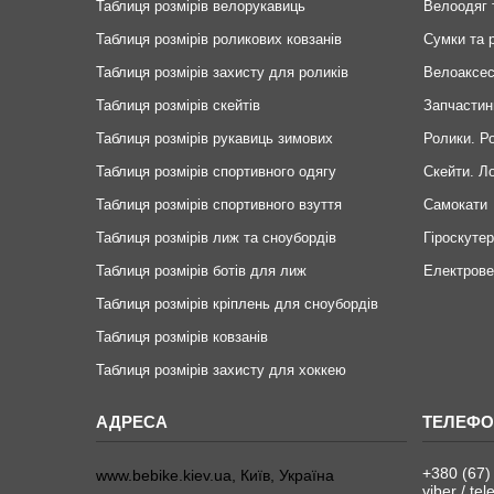
Таблиця розмірів велорукавиць
Велоодяг 
Таблиця розмірів роликових ковзанів
Сумки та 
Таблиця розмірів захисту для роликів
Велоаксе
Таблиця розмірів скейтів
Запчастин
Таблиця розмірів рукавиць зимових
Ролики. Р
Таблиця розмірів спортивного одягу
Скейти. Л
Таблиця розмірів спортивного взуття
Самокати
Таблиця розмірів лиж та сноубордів
Гіроскуте
Таблиця розмірів ботів для лиж
Електров
Таблиця розмірів кріплень для сноубордів
Таблиця розмірів ковзанів
Таблиця розмірів захисту для хоккею
+380 (67)
www.bebike.kiev.ua, Київ, Україна
viber / te