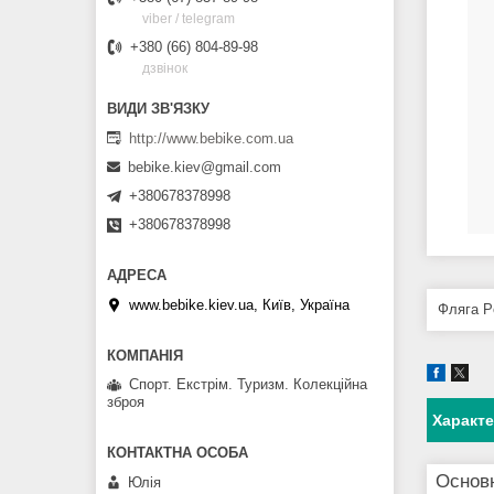
viber / telegram
+380 (66) 804-89-98
дзвінок
http://www.bebike.com.ua
bebike.kiev@gmail.com
+380678378998
+380678378998
www.bebike.kiev.ua, Київ, Україна
Фляга Pe
Спорт. Екстрім. Туризм. Колекційна
зброя
Характ
Основн
Юлія