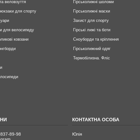
та веловзуття
Гірськолижні шоломи
рюкзаки для спорту
Гірськолижні маски
суари
Захист для спорту
и для велосипеду
Гірські лижі та боти
оликові ковзани
Сноуборди та кріплення
онгборди
Гірськолижний одяг
Термобілизна. Фліс
ри
елосипеди
 837-89-98
Юлія
legram