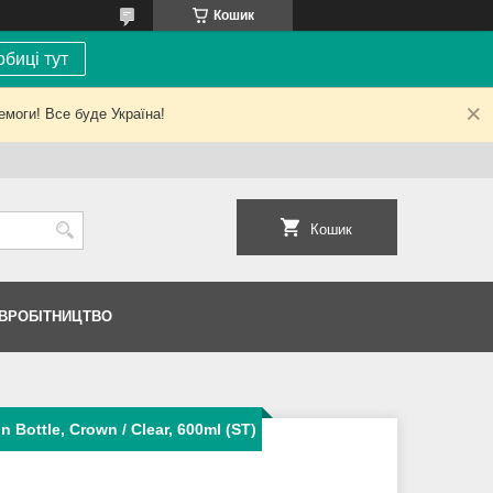
Кошик
биці тут
емоги! Все буде Україна!
Кошик
ІВРОБІТНИЦТВО
n Bottle, Crown / Clear, 600ml (ST)