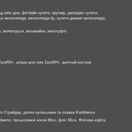
київ ціна, фетбайк купити, круїзер, двопідвіс купити,
кі велосипеди, велосипеди бу, купити дешеві велосипеди,
, велеотруси, веломайки, велотуфлі.
а ZeroRH+, штани для лиж ZeroRH+, дитячий костюм
лі Страйдер, дитячі купальники та плавки Konfidence.
бжеля, гірськолижні носки Mico, фліс Mico, Флісова кофта.