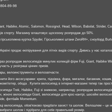
 804-89-98
nt, Haibike, Atomic, Salomon, Rossignol, Head, Wilson, Babolat, Strider, Ca
идів спорту. Магазину влаштовує щосезону розпродаж до 50%.
 гірськолижна куртка Spyder, Гірськолижні штани ZeroRH+, сноуборд Burt
Україні продає екіпірування для літніх видів спорту. Дивись у нас каталоз
раз розпродаж велосипедів минулих колекцій фірм Fuji, Giant, Haibike Wi
часть у розіграші цінних призів.
ары, велоинструменты и велозапчасти.
внити його аксесуарами: крила, підніжка, фара, мигалки, багажник, коши
комп'ютер, обода . Купити велосипед в інтернет-магазині тепер так прост
сипеди Trek, Haibike, Fuji зі знижкою, наприклад: розпродаж велосипедів F
 жіночі велосипеди Giant, велосипеди для крос-кантрі, шосейні велосипе
Pride, фетбайк Momentum.
пці велосипеда, обов'язково придбати захист та шолом. Велошлем – це н
вибрати шолом і підібрати для себе правильний розмір.