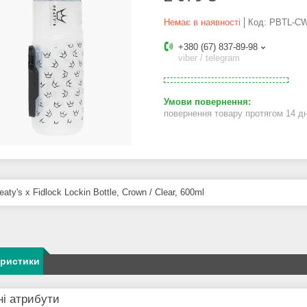
Немає в наявності
Код:
PBTL-CW
+380 (67) 837-89-98
viber / telegram
повернення товару протягом 14 д
aty's x Fidlock Lockin Bottle, Crown / Clear, 600ml
еристики
і атрибути