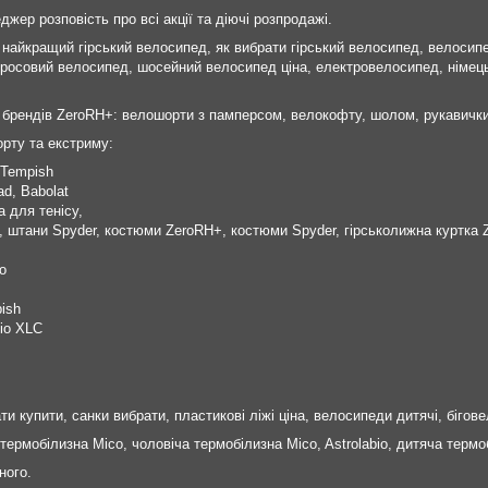
джер розповість про всі акції та діючі розпродажі.
найкращий гірський велосипед, як вибрати гірський велосипед, велосипед 
росовий велосипед, шосейний велосипед ціна, електровелосипед, німець
 брендів ZeroRH+: велошорти з памперсом, велокофту, шолом, рукавички
рту та екстриму:
 Tempish
ad, Babolat
 для тенісу,
+, штани Spyder, костюми ZeroRH+, костюми Spyder, гірськолижна куртк
o
ish
іо XLC
и купити, санки вибрати, пластикові ліжі ціна, велосипеди дитячі, бігове
термобілизна Mico, чоловіча термобілизна Mico, Astrolabio, дитяча термо
ного.