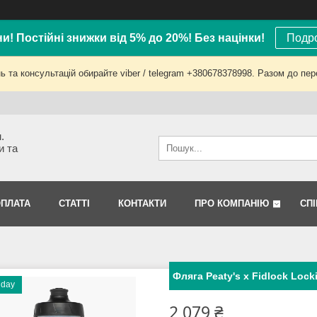
ни! Постійні знижки від 5% до 20%! Без націнки!
Подро
 та консультацій обирайте viber / telegram +380678378998. Разом до пер
.
и та
ОПЛАТА
СТАТТІ
КОНТАКТИ
ПРО КОМПАНІЮ
СП
Фляга Peaty's x Fidlock Locki
riday
2 079 ₴