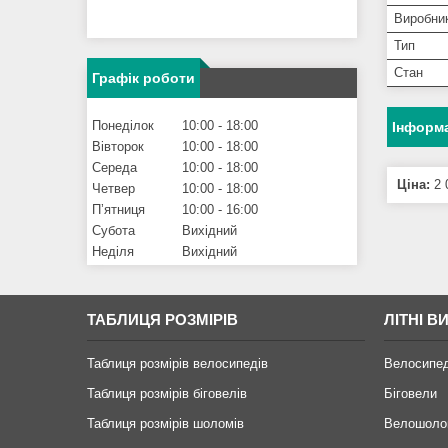
Виробни
Тип
Стан
Графік роботи
Понеділок
10:00
18:00
Інформа
Вівторок
10:00
18:00
Середа
10:00
18:00
Ціна:
2 
Четвер
10:00
18:00
Пʼятниця
10:00
16:00
Субота
Вихідний
Неділя
Вихідний
ТАБЛИЦЯ РОЗМІРІВ
ЛІТНІ В
Таблиця розмірів велосипедів
Велосипе
Таблиця розмірів біговелів
Біговели
Таблиця розмірів шоломів
Велошоло