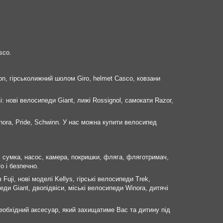
sco.
on, гірськолижний шолом Giro, helmet Casco, ковзани
і: нові велосипеди Giant, лижі Rossignol, самокати Razor,
nora, Pride, Schwinn. У нас можна купити велосипед
к, сумка, насос, камера, покришки, фляга, фляготримач,
о і безпечно.
uji, нові моделі Kellys, гірські велосипеди Trek,
ди Giant, двопідвіси, міські велосипеди Winora, дитячі
еобхідний аксесуар, який захищатиме Вас та дитину під