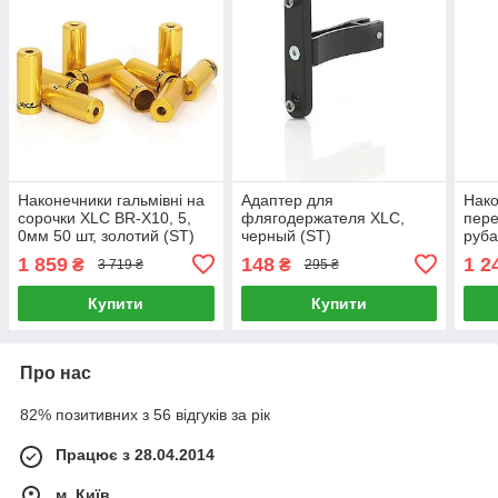
Наконечники гальмівні на
Адаптер для
Нако
сорочки XLC BR-X10, 5,
флягодержателя XLC,
пере
0мм 50 шт, золотий (ST)
черный (ST)
руба
4.0м
1 859
148
1 2
₴
₴
3 719 ₴
295 ₴
(ST)
Купити
Купити
Про нас
82% позитивних з 56 відгуків за рік
Працює з 28.04.2014
м. Київ