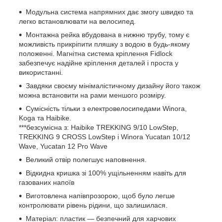
Модульна система напрямних дає змогу швидко та
легко встановлювати на велосипед.
Монтажна рейка вбудована в нижню трубу, тому є
можливість прикріпити пляшку з водою в будь-якому
положенні. Магнітна система кріплення Fidlock
забезпечує надійне кріплення деталей і проста у
використанні.
Завдяки своєму мінімалістичному дизайну його також
можна встановити на рами меншого розміру.
Сумісність тільки з електровелосипедами Winora,
Koga та Haibike.
***безсумісна з: Haibike TREKKING 9/10 LowStep,
TREKKING 9 CROSS LowStep і Winora Yucatan 10/12
Wave, Yucatan 12 Pro Wave
Великий отвір полегшує наповнення.
Відкидна кришка зі 100% ущільненням навіть для
газованих напоїв
Виготовлена напівпрозорою, щоб було легше
контролювати рівень рідини, що залишилася.
Матеріал: пластик — безпечний для харчових