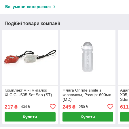
Всі умови повернення
Подібні товари компанії
Комплект міні мигалок
Фляга Onride smile з
Адап
XLC CL-S05 Set Sao (ST)
ковпачком, Розмір: 600мл
X05,
(MD)
Sdur
217
245
611
₴
₴
434 ₴
250 ₴
Купити
Купити