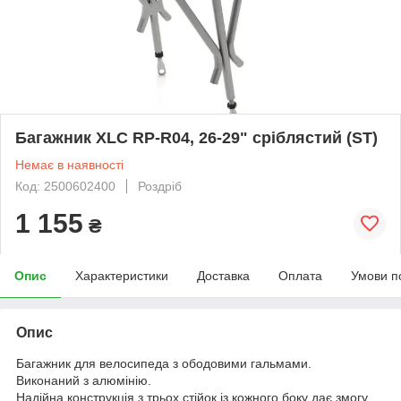
Багажник XLC RP-R04, 26-29" сріблястий (ST)
Немає в наявності
Код: 2500602400
Роздріб
1 155
₴
Опис
Характеристики
Доставка
Оплата
Умови п
Опис
Багажник для велосипеда з ободовими гальмами.
Виконаний з алюмінію.
Надійна конструкція з трьох стійок із кожного боку дає змогу