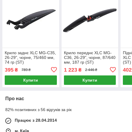
Крило заднє XLC MG-C35,
Крило переднє XLC MG-
Підн
26-29", чорне, 75/460 мм,
C36, 26-29", чорне, 87/640
XLC 
74 гр (ST)
мм, 187 гр (ST)
(ST)
395
1 223
402
₴
₴
789 ₴
2 446 ₴
Купити
Купити
Про нас
82% позитивних з 56 відгуків за рік
Працює з 28.04.2014
м. Київ