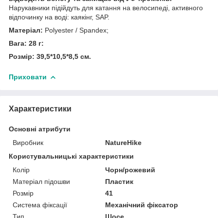
Нарукавники підійдуть для катання на велосипеді, активного
відпочинку на воді: каякінг, SAP.
Матеріал:
Polyester / Spandex;
Вага: 28 г:
Розмір: 39,5*10,5*8,5 см.
Приховати
Характеристики
Основні атрибути
Виробник
NatureHike
Користувальницькі характеристики
Колір
Чорн/рожевий
Матеріал підошви
Пластик
Розмір
41
Система фіксації
Механічний фіксатор
Тип
Шосе