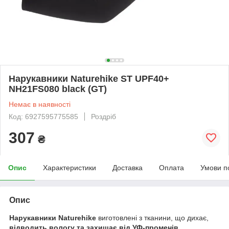
Нарукавники Naturehike ST UPF40+
NH21FS080 black (GT)
Немає в наявності
Код: 6927595775585
Роздріб
307
₴
Опис
Характеристики
Доставка
Оплата
Умови п
Опис
Нарукавники Naturehike
виготовлені з тканини, що дихає,
відводить вологу та захищає від УФ-променів.