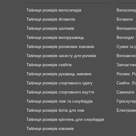
Таблиця розмірів велосипедів
Велосипе
Таблиця розмірів біговелів
Біговели
Таблиця розмірів шоломів
Велошоло
Таблиця розмірів велорукавиць
Велоодяг 
Таблиця розмірів роликових ковзанів
Сумки та 
Таблиця розмірів захисту для роликів
Велоаксе
Таблиця розмірів скейтів
Запчастин
Таблиця розмірів рукавиць зимових
Ролики. Р
Таблиця розмірів спортивного одягу
Скейти. Л
Таблиця розмірів спортивного взуття
Самокати
Таблиця розмірів лиж та сноубордів
Гіроскуте
Таблиця розмірів ботів для лиж
Електров
Таблиця розмірів кріплень для сноубордів
Таблиця розмірів ковзанів