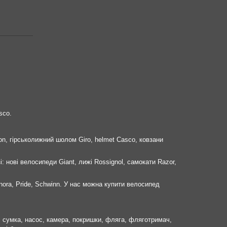
sco.
on, гірськолижний шолом Giro, helmet Casco, ковзани
і: нові велосипеди Giant, лижі Rossignol, самокати Razor,
nora, Pride, Schwinn. У нас можна купити велосипед
к, сумка, насос, камера, покришки, фляга, фляготримач,