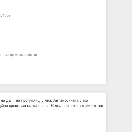
734957
нів
за домовленістю
на дачі, на прогулянці у лісі. Антимоскитна сітка
дійно кріпиться на капелюсі. Є два варіанти антимоскітної