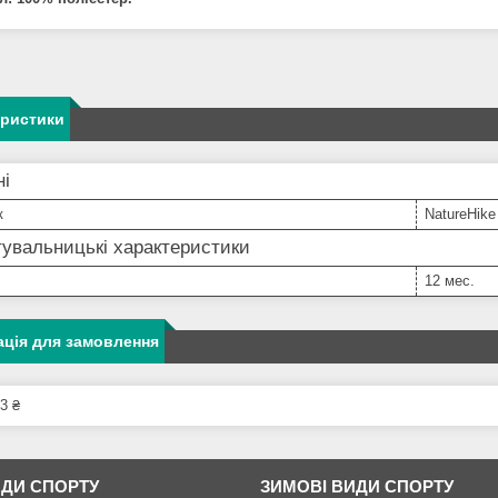
еристики
ні
к
NatureHike
увальницькі характеристики
12 мес.
ція для замовлення
3 ₴
ИДИ СПОРТУ
ЗИМОВІ ВИДИ СПОРТУ