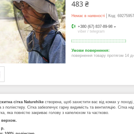
483 ₴
Немає в наявності
Код:
6927595
+380 (67) 837-89-98
viber / telegram
повернення товару протягом 14 д
китна сітка Naturehike
створена, щоб захистити вас від комах у поході, 
 з поліестеру. Сітка забезпечує гарну видимість та вентиляцію. Сітка на
ітка, яка повністю закриває голову з капелюхом та частково.
з верхом.
 р.
л: 100% поліестер.