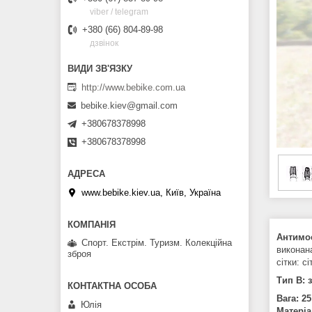
viber / telegram
+380 (66) 804-89-98
дзвінок
http://www.bebike.com.ua
bebike.kiev@gmail.com
+380678378998
+380678378998
www.bebike.kiev.ua, Київ, Україна
Антимос
Спорт. Екстрім. Туризм. Колекційна
виконана
зброя
сітки: с
Тип B: 
Вага: 25
Юлія
Матеріа