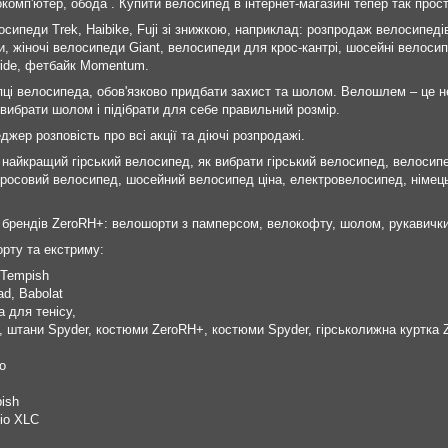
комп'ютер, обода . Купити велосипед в інтернет-магазині тепер так прост
сипеди Trek, Haibike, Fuji зі знижкою, наприклад: розпродаж велосипедів F
 жіночі велосипеди Giant, велосипеди для крос-кантрі, шосейні велосипе
Pride, фетбайк Momentum.
пці велосипеда, обов'язково придбати захист та шолом. Велошлем – це н
вибрати шолом і підібрати для себе правильний розмір.
джер розповість про всі акції та діючі розпродажі.
найкращий гірський велосипед, як вибрати гірський велосипед, велосипед 
росовий велосипед, шосейний велосипед ціна, електровелосипед, німець
 брендів ZeroRH+: велошорти з памперсом, велокофту, шолом, рукавички
рту та екстриму:
 Tempish
ad, Babolat
 для тенісу,
+, штани Spyder, костюми ZeroRH+, костюми Spyder, гірськолижна куртк
o
ish
іо XLC