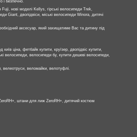
о і безпечно.
uji, нові моделі Kellys, гірські велосипеди Trek,
ди Giant, двопідвіси, міські велосипеди Winora, дитячі
еобхідний аксесуар, який захищатиме Вас та дитину під
київ ціна, фетбайк купити, круїзер, двопідвіс купити,
кі велосипеди, велосипеди бу, купити дешеві велосипеди,
, велеотруси, веломайки, велотуфлі.
а ZeroRH+, штани для лиж ZeroRH+, дитячий костюм