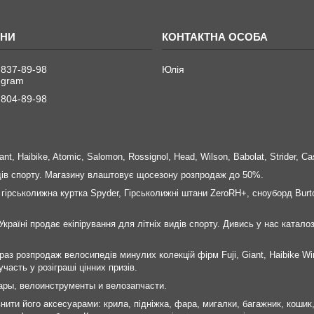
 837-89-98
Юлія
legram
 804-89-98
nt, Haibike, Atomic, Salomon, Rossignol, Head, Wilson, Babolat, Strider, Ca
идів спорту. Магазину влаштовує щосезону розпродаж до 50%.
 гірськолижна куртка Spyder, Гірськолижні штани ZeroRH+, сноуборд Burt
Україні продає екіпірування для літніх видів спорту. Дивись у нас каталоз
раз розпродаж велосипедів минулих колекцій фірм Fuji, Giant, Haibike Wi
часть у розіграші цінних призів.
ары, велоинструменты и велозапчасти.
внити його аксесуарами: крила, підніжка, фара, мигалки, багажник, коши