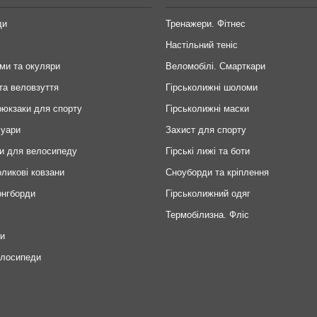
ди
Тренажери. Фітнес
Настільний теніс
ми та окуляри
Веломобілі. Смарткари
та веловзуття
Гірськолижні шоломи
рюкзаки для спорту
Гірськолижні маски
суари
Захист для спорту
и для велосипеду
Гірські лижі та боти
оликові ковзани
Сноуборди та кріплення
онгборди
Гірськолижний одяг
Термобілизна. Фліс
ри
елосипеди