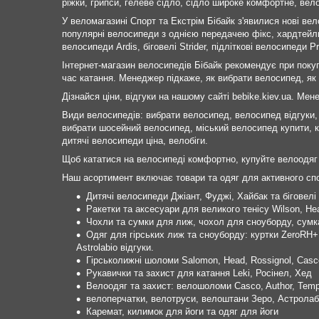
ріжки, грипси, гелеве сідло, сідло широке комфортне, вело
У веломагазині Спорт та Екстрім Бібайк з'явилися нові вело
популярні велосипеди з однією передачею фікс, хардтейли,
велосипеди Ardis, біговелі Strider, підліткові велосипеди 
Інтернет-магазин велосипедів Бібайк рекомендує при поку
час катання. Менеджер підкаже, як вибрати велосипед, як 
Дізнайся ціни, відгуки на нашому сайті bebike.kiev.ua. Мене
Види велосипедів: вибрати велосипед, велосипед відгуки, 
вибрати шосейний велосипед, міський велосипед купити, к
дитячі велосипеди ціна, велобіги.
Щоб кататися на велосипеді комфортно, купуйте велоодяг
Наш асортимент включає товари та одяг для активного спо
Дитячі велосипеди Джіант, Фуджі, Хайбак та біговелі
Ракетки та аксесуари для великого тенісу Wilson, He
Чохли та сумки для лиж, чохол для сноуборду, сумка
Одяг для гірських лиж та сноуборду: куртки ZeroRH
Astrolabio відгуки.
Гірськолижні шоломи Salomon, Head, Rossignol, Casc
Рукавички та захист для катання Leki, Росінел, Хед
Велоодяг та захист: велошоломи Casco, Author, Temp
велоперчатки, велотруси, велоштани Зеро, Астролаб
Каремат, килимок для йоги та одяг для йоги