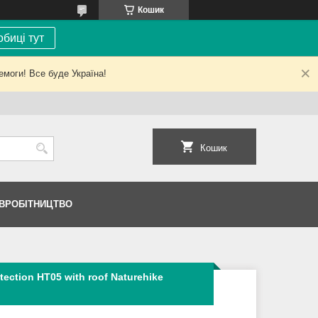
Кошик
биці тут
емоги! Все буде Україна!
Кошик
ІВРОБІТНИЦТВО
ection HT05 with roof Naturehike