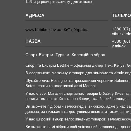
Таблиця розмірів захисту для хоккею
+380 (67)
www.bebike.kiev.ua, Київ, Україна
viber / te
+380 (66)
дзвінок
Спорт. Екстрім. Туризм. Колекційна зброя
Спорт та Екстрім BeBike – офіційний дилер Trek, Kellys, Gia
В асортименті магазину є товари для зимових та літніх в
Шукайте лижі Rossignol та гірськолижні черевики Salomon,
Botas, санки та пластикові лижі Marmat.
У нас є все. Магазин спортивних товарів Бібайк у Києві та 
ролики Темпіш, скейти та пеніборди, італійський велоодяг.
Ви зможете підібрати велосипед зі знижкою, адже у нас за
дешево, за низькими та доступними цінами, а також взяти у
У нас широкий выбор велосипедных товаров: велоаксессу
Ви зможете самі зібрати собі унікальний велосипед і допо