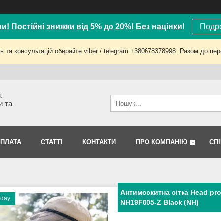
ни! Постійні знижки від 5% до 20%! Без націнки!
Подро
 та консультацій обирайте viber / telegram +380678378998. Разом до пер
.
и та
ОПЛАТА
СТАТТІ
КОНТАКТИ
ПРО КОМПАНІЮ
СП
Антимоскитна сітка Head prot
riday
NH19F005-Z Black (NH)