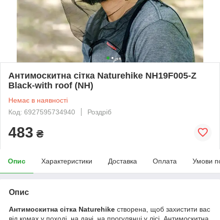
Антимоскитна сітка Naturehike NH19F005-Z
Black-with roof (NH)
Немає в наявності
Код: 6927595734940
Роздріб
483
₴
Опис
Характеристики
Доставка
Оплата
Умови п
Опис
Антимоскитна сітка Naturehike
створена, щоб захистити вас
від комах у поході, на дачі, на прогулянці у лісі. Антимоскитна