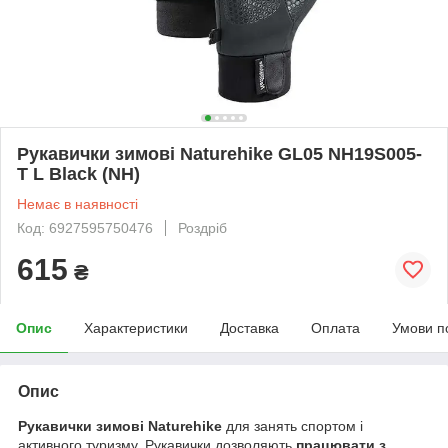
Рукавички зимові Naturehike GL05 NH19S005-
T L Black (NH)
Немає в наявності
Код: 6927595750476
Роздріб
615
₴
Опис
Характеристики
Доставка
Оплата
Умови п
Опис
Рукавички зимові Naturehike
для занять спортом і
активного туризму. Рукавички дозволяють
працювати з