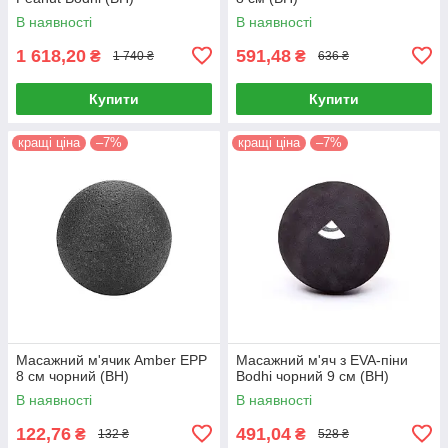
В наявності
В наявності
1 618,20
591,48
₴
₴
1 740 ₴
636 ₴
Купити
Купити
кращі ціна
–7%
кращі ціна
–7%
Масажний м'ячик Amber EPP
Масажний м'яч з EVA-піни
8 см чорний (BH)
Bodhi чорний 9 см (BH)
В наявності
В наявності
122,76
491,04
₴
₴
132 ₴
528 ₴