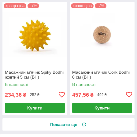
кращі ціна
–7%
кращі ціна
–7%
Масажний м'ячик Spiky Bodhi
Масажний м'ячик Cork Bodhi
жовтий 5 см (BH)
6 см (BH)
В наявності
В наявності
234,36
457,56
₴
₴
252 ₴
492 ₴
Купити
Купити
Показати ще