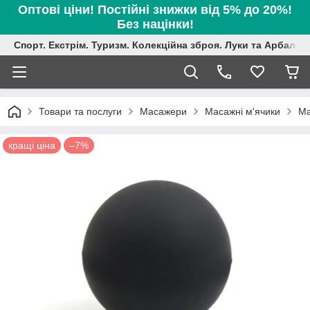
Оптові ціни! Постійні знижки від 5% до 20%!
Без націнки!
Спорт. Екстрім. Туризм. Колекційна зброя. Луки та Арбалет
Товари та послуги
Масажери
Масажні м'ячики
Ма
кращі ціна
–7%