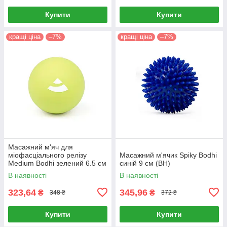
Купити
Купити
кращі ціна
–7%
кращі ціна
–7%
Масажний м'яч для
міофасціального релізу
Масажний м'ячик Spiky Bodhi
Medium Bodhi зелений 6.5 см
синій 9 см (BH)
(BH)
В наявності
В наявності
323,64
345,96
₴
₴
348 ₴
372 ₴
Купити
Купити