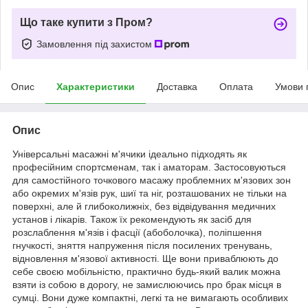
Що таке купити з Пром?
Замовлення під захистом
Опис
Характеристики
Доставка
Оплата
Умови 
Опис
Універсальні масажні м'ячики ідеально підходять як
професійним спортсменам, так і аматорам. Застосовуються
для самостійного точкового масажу проблемних м'язових зон
або окремих м'язів рук, шиї та ніг, розташованих не тільки на
поверхні, але й глибоколижніх, без відвідування медичних
установ і лікарів. Також їх рекомендують як засіб для
розслаблення м'язів і фасції (абоболочка), поліпшення
гнучкості, зняття напруження після посилених тренувань,
відновлення м'язової активності. Ще вони приваблюють до
себе своєю мобільністю, практично будь-який валик можна
взяти із собою в дорогу, не замислюючись про брак місця в
сумці. Вони дуже компактні, легкі та не вимагають особливих