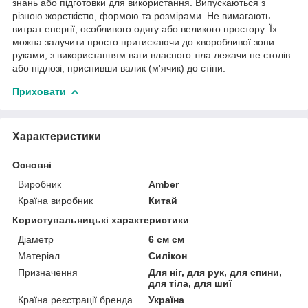
знань або підготовки для використання. Випускаються з
різною жорсткістю, формою та розмірами. Не вимагають
витрат енергії, особливого одягу або великого простору. Їх
можна залучити просто притискаючи до хворобливої зони
руками, з використанням ваги власного тіла лежачи не столів
або підлозі, приснивши валик (м'ячик) до стіни.
Приховати
Характеристики
Основні
Виробник
Amber
Країна виробник
Китай
Користувальницькі характеристики
Діаметр
6 см см
Матеріал
Силікон
Призначення
Для ніг, для рук, для спини,
для тіла, для шиї
Країна реєстрації бренда
Україна