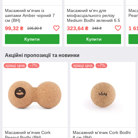
Масажний м'ячик із
Масажний м'яч для
Маса
шипами Amber чорний 7
міофасціального релізу
Pean
см (BH)
Medium Bodhi зелений 6.5
см (BH)
99,32
323,64
1 6
₴
₴
106,80 ₴
348 ₴
Купити
Купити
Акційні пропозиції та новинки
кращі ціна
–7%
кращі ціна
–7%
Масажний м'ячик Cork
Масажний м'ячик Cork Bodhi
Peanut Bodhi (BH)
8 см (BH)