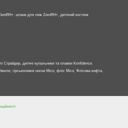
а ZeroRH+, штани для лиж ZeroRH+, дитячий костюм
лі Страйдер, дитячі купальники та плавки Konfidence.
бжеля, гірськолижні носки Mico, фліс Mico, Флісова кофта.
нційності