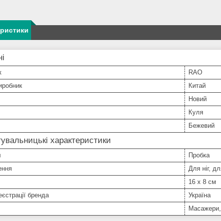
еристики
ні
к
RAO
иробник
Китай
Новий
Куля
Бежевий
увальницькі характеристики
л
Пробка
ення
Для ніг, д
16 х 8 см
еєстрації бренда
Україна
Масажери,