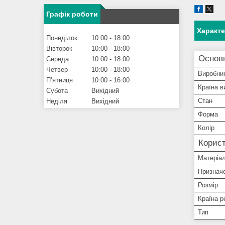
Графік роботи
Характ
Понеділок
10:00
18:00
Вівторок
10:00
18:00
Основ
Середа
10:00
18:00
Четвер
10:00
18:00
Виробни
Пʼятниця
10:00
16:00
Країна в
Субота
Вихідний
Стан
Неділя
Вихідний
Форма
Колір
Корист
Матеріа
Признач
Розмір
Країна р
Тип