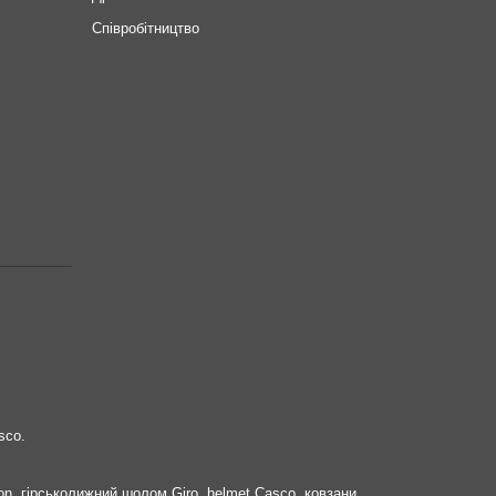
Співробітництво
sco.
on, гірськолижний шолом Giro, helmet Casco, ковзани