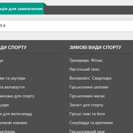
ція для замовлення
8 ₴
ИДИ СПОРТУ
ЗИМОВІ ВИДИ СПОРТУ
ди
Тренажери. Фітнес
Настільний теніс
ми та окуляри
Веломобілі. Смарткари
та веловзуття
Гірськолижні шоломи
рюкзаки для спорту
Гірськолижні маски
суари
Захист для спорту
и для велосипеду
Гірські лижі та боти
оликові ковзани
Сноуборди та кріплення
онгборди
Гірськолижний одяг