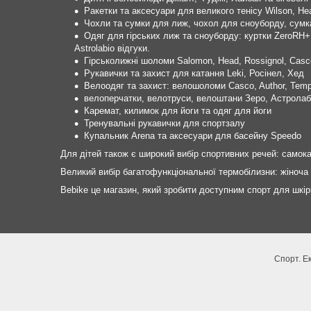
Ракетки та аксесуари для великого тенісу Wilson, He
Чохли та сумки для лиж, чохол для сноуборду, сумка
Одяг для гірських лиж та сноуборду: куртки ZeroRH
Astrolabio відгуки.
Гірськолижні шоломи Salomon, Head, Rossignol, Casc
Рукавички та захист для катання Leki, Росінел, Хед
Велоодяг та захист: велошоломи Casco, Author, Temp
велоперчатки, велотруси, велоштани Зеро, Астролаб
Каремат, килимок для йоги та одяг для йоги
Тренувальні рукавички для спортзалу
Купальник Arena та аксесуари для басейну Speedo
Для дітей також є широкий вибір спортивних речей: самокат
Великий вибір багатофункціональної термобілизни: жіноча 
Bebike це магазин, який зробити доступним спорт для шкір