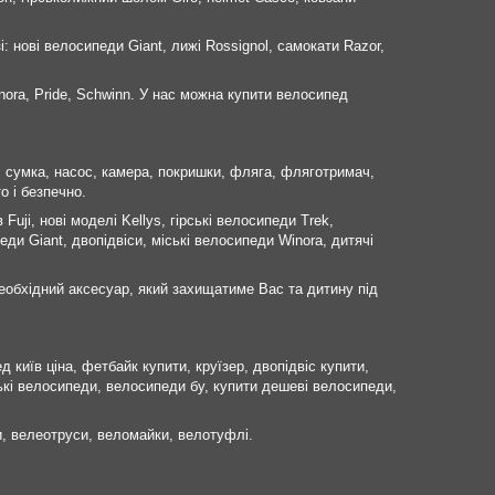
і: нові велосипеди Giant, лижі Rossignol, самокати Razor,
nora, Pride, Schwinn. У нас можна купити велосипед
к, сумка, насос, камера, покришки, фляга, фляготримач,
о і безпечно.
uji, нові моделі Kellys, гірські велосипеди Trek,
ди Giant, двопідвіси, міські велосипеди Winora, дитячі
еобхідний аксесуар, який захищатиме Вас та дитину під
київ ціна, фетбайк купити, круїзер, двопідвіс купити,
кі велосипеди, велосипеди бу, купити дешеві велосипеди,
, велеотруси, веломайки, велотуфлі.