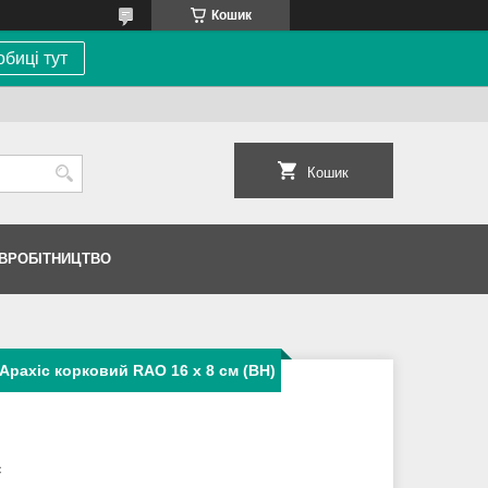
Кошик
биці тут
Кошик
ІВРОБІТНИЦТВО
Арахіс корковий RAO 16 х 8 см (BH)
c