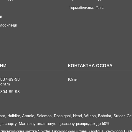
Термобілизна. Фліс
ри
елосипеди
 837-89-98
Юлія
legram
 804-89-98
nt, Haibike, Atomic, Salomon, Rossignol, Head, Wilson, Babolat, Strider, Ca
идів спорту. Магазину влаштовує щосезону розпродаж до 50%.
 гірськолижна куртка Spyder, Гірськолижні штани ZeroRH+, сноуборд Burt