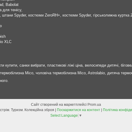
ad, Babolat
 для тенісу,
+, штани Spyder, костюми ZeroRH+, костюми Spyder, гірськолижна куртк
o
ish
іо XLC
и купити, санки вибрати, пластикові ліжі ціна, велосипеди дитячі, бігове
термобілизна Mico, чоловіча термобілизна Mico, Astrolabio, дитяча термо
ного.
Сайт створений на маркетплейсі
Prom.ua
Спорт. Екстрім. Туризм. Колекційна зброя |
Поскаржитися на контент
|
Політика конфіде
Select Language
▼