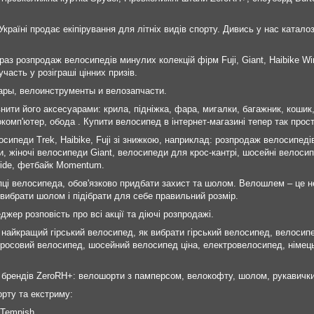
Україні продає екіпірування для літніх видів спорту. Дивись у нас каталоз
раз розпродаж велосипедів минулих колекцій фірм Fuji, Giant, Haibike Wi
часть у розіграші цінних призів.
ары, велоинструменты и велозапчасти.
внити його аксесуарами: крила, підніжка, фара, мигалки, багажник, коши
комп'ютер, обода . Купити велосипед в інтернет-магазині тепер так прост
сипеди Trek, Haibike, Fuji зі знижкою, наприклад: розпродаж велосипедів F
 жіночі велосипеди Giant, велосипеди для крос-кантрі, шосейні велосипе
Pride, фетбайк Momentum.
пці велосипеда, обов'язково придбати захист та шолом. Велошлем – це н
вибрати шолом і підібрати для себе правильний розмір.
джер розповість про всі акції та діючі розпродажі.
найкращий гірський велосипед, як вибрати гірський велосипед, велосипед 
росовий велосипед, шосейний велосипед ціна, електровелосипед, німець
 брендів ZeroRH+: велошорти з памперсом, велокофту, шолом, рукавички
рту та екстриму:
 Tempish