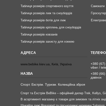
Таблиця розмірів спортивного взуття
Самокати
Таблиця розмірів лиж та сноубордів
Гіроскуте
Таблиця розмірів ботів для лиж
Електров
Таблиця розмірів кріплень для сноубордів
Таблиця розмірів ковзанів
Таблиця розмірів захисту для хоккею
+380 (67)
www.bebike.kiev.ua, Київ, Україна
viber / te
+380 (66)
дзвінок
Спорт. Екстрім. Туризм. Колекційна зброя
Спорт та Екстрім BeBike – офіційний дилер Trek, Kellys, Gia
В асортименті магазину є товари для зимових та літніх в
Шукайте лижі Rossignol та гірськолижні черевики Salomon,