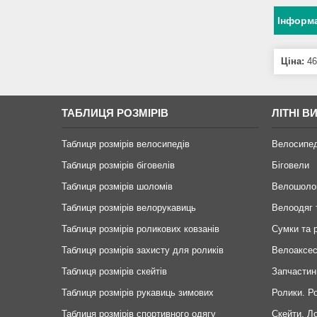
Інформа
Ціна:
46
ТАБЛИЦЯ РОЗМІРІВ
ЛІТНІ В
Таблиця розмірів велосипедів
Велосипе
Таблиця розмірів біговелів
Біговели
Таблиця розмірів шоломів
Велошоло
Таблиця розмірів велорукавиць
Велоодяг 
Таблиця розмірів роликових ковзанів
Сумки та 
Таблиця розмірів захисту для роликів
Велоаксе
Таблиця розмірів скейтів
Запчастин
Таблиця розмірів рукавиць зимових
Ролики. Р
Таблиця розмірів спортивного одягу
Скейти. Л