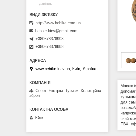
дзвінок
http://www.bebike.com.ua
bebike.kiev@gmail.com
+380678378998
+380678378998
www.bebike.kiev.ua, Київ, Україна
Масаж і
Спорт. Екстрім. Туризм. Колекційна
допомаг
зброя
кулькам
для сам
розслабл
напруже
Юлія
який мо
ПВХ, еф