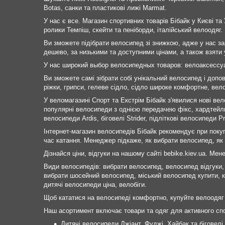
Botas, санки та пластикові лижі Marmat.
У нас є все. Магазин спортивних товарів Бібайк у Києві та 
ролики Темпіш, скейти та пеніборди, італійський велоодяг.
Ви зможете підібрати велосипед зі знижкою, адже у нас за
дешево, за низькими та доступними цінами, а також взяти у
У нас широкий выбор велосипедных товаров: велоаксессу
Ви зможете самі зібрати собі унікальний велосипед і допо
ріжки, грипси, гелеве сідло, сідло широке комфортне, вело
У веломагазині Спорт та Екстрім Бібайк з'явилися нові вело
популярні велосипеди з однією передачею фікс, хардтейли,
велосипеди Ardis, біговелі Strider, підліткові велосипеди 
Інтернет-магазин велосипедів Бібайк рекомендує при поку
час катання. Менеджер підкаже, як вибрати велосипед, як 
Дізнайся ціни, відгуки на нашому сайті bebike.kiev.ua. Мене
Види велосипедів: вибрати велосипед, велосипед відгуки, 
вибрати шосейний велосипед, міський велосипед купити, к
дитячі велосипеди ціна, велобіги.
Щоб кататися на велосипеді комфортно, купуйте велоодяг
Наш асортимент включає товари та одяг для активного спо
Дитячі велосипеди Джіант, Фуджі, Хайбак та біговелі