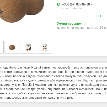
+380 (67) 837-89-98
viber / telegram
повернення товару протягом 14 д
з подвійним м'ячиком Peanut стимулює кровообіг і знімає напруження в з
ає зняти напруження в глибоких шарах фасції, приносячи полегшення хр
и м'язові волокна вздовж хребетного стовпа можуть бути залучені без д
остійного масажу сидячи, лежачи або торкаючись стіни. Під час приміщен
ювальну дію. Подвійні масажні м'ячики рекомендують як засіб для розсла
ння після посилених тренувань, відновлення м'язової активності. Вони 
жна взяти із собою в дорогу, не замислюючись про брак місця в сумці. П
ективно допомагає цільовим точкам спини та шиї.