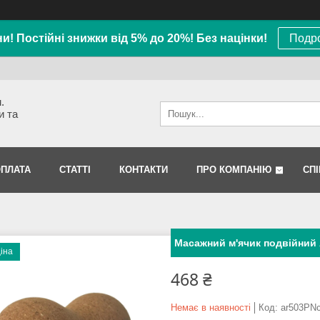
ни! Постійні знижки від 5% до 20%! Без націнки!
Подро
.
и та
ОПЛАТА
СТАТТІ
КОНТАКТИ
ПРО КОМПАНІЮ
СП
Масажний м'ячик подвійний 
ціна
468 ₴
Немає в наявності
Код:
ar503PN