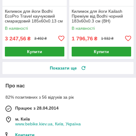
Килимок для йоги Bodhi
Килимок для йоги Kailash
EcoPro Travel каучуковий
Преміум від Bodhi чорний
смарагдовий 185x60x0.13 см
183x60x0.3 см (BH)
(BH)
В наявності
В наявності
3 247,56
1 796,76
₴
₴
3 492 ₴
1 932 ₴
Купити
Купити
Показати ще
Про нас
82% позитивних з 56 відгуків за рік
Працює з 28.04.2014
м. Київ
www.bebike.kiev.ua, Київ, Україна
Контакти