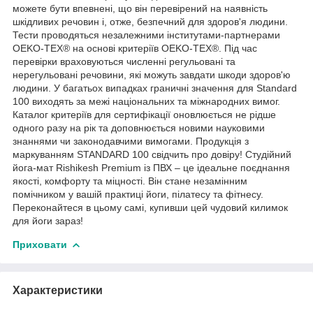
можете бути впевнені, що він перевірений на наявність
шкідливих речовин і, отже, безпечний для здоров'я людини.
Тести проводяться незалежними інститутами-партнерами
OEKO-TEX® на основі критеріїв OEKO-TEX®. Під час
перевірки враховуються численні регульовані та
нерегульовані речовини, які можуть завдати шкоди здоров'ю
людини. У багатьох випадках граничні значення для Standard
100 виходять за межі національних та міжнародних вимог.
Каталог критеріїв для сертифікації оновлюється не рідше
одного разу на рік та доповнюється новими науковими
знаннями чи законодавчими вимогами. Продукція з
маркуванням STANDARD 100 свідчить про довіру! Студійний
йога-мат Rishikesh Premium із ПВХ – це ідеальне поєднання
якості, комфорту та міцності. Він стане незамінним
помічником у вашій практиці йоги, пілатесу та фітнесу.
Переконайтеся в цьому самі, купивши цей чудовий килимок
для йоги зараз!
Приховати
Характеристики