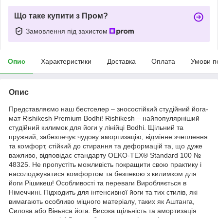
Що таке купити з Пром?
Замовлення під захистом
Опис
Характеристики
Доставка
Оплата
Умови п
Опис
Представляємо наш бестселер – зносостійкий студійний йога-
мат Rishikesh Premium Bodhi! Rishikesh – найпопулярніший
студійний килимок для йоги у лінійці Bodhi. Щільний та
пружний, забезпечує чудову амортизацію, відмінне зчеплення
та комфорт, стійкий до стирання та деформацій та, що дуже
важливо, відповідає стандарту OEKO-TEX® Standard 100 №
48325. Не пропустіть можливість покращити свою практику і
насолоджуватися комфортом та безпекою з килимком для
йоги Рішикеш! Особливості та переваги Виробляється в
Німеччині. Підходить для інтенсивної йоги та тих стилів, які
вимагають особливо міцного матеріалу, таких як Аштанга,
Силова або Віньяса йога. Висока щільність та амортизація