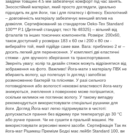
завдяки товщині 4.5 мм забезпечує комфорт під час занять.
Зносостійкий матеріал, який просто доглядати, ідеально
підходить як для йоги, так і для пілатесу і фітнесу. Екологічний
– довговічність матеріалу забезпечує менший вплив на
довкілля. Сертифікований за стандартом Oeko-Tex Standard
100*** P.1 (Дитячий стандарт, тест № 48325) – вільний від
фталатів та інших токсичних компонентів. Розміри: 200x60,
також доступний у розмірах 183 x 60 см і 200 x 80 см -
вибирайте той, який підійде саме вам. Вага: приблизно 2 кг –
досить легкий для перенесення. У комплекті дві еластичні
стяжки - для зручного зберігання та транспортування.
Зверніть увагу: колір та дизайн стяжок можуть відрізнятися від
зображення на фото. Важливо! Йога-мати з матеріалу ПВХ не
вбирають вологу, що полегшує їх догляд і запобігає
розмноженню бактерій та плісняви. У разі сильного
потовиділення або вологості нековзні властивості йога-мату
знижуються, зчеплення з поверхнею може погіршитися,
оскільки килимок не поглинає вологу. У такому випадку
рекомендується використовувати спеціальні рушники для
йоги. Догляд Йога-мат легко підтримувати в чистоті:
допускається прання без віджиму при температурі до 30 °C
або ручне прання. Чи не сушити в пральній машині. Не
використовувати агресивні миючі засоби. Сертифікація Так як
йога-мат Рішикеш Преміум Бодхі має лейбл Standard 100, ви