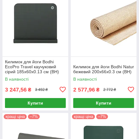
Килимок для йоги Bodhi
EcoPro Travel каучуковий
Килимок для йоги Bodhi Natur
сірий 185x60x0.13 см (BH)
бежевий 200x66x0.3 см (BH)
В наявності
В наявності
3 247,56
2 577,96
₴
₴
3 492 ₴
2 772 ₴
Купити
Купити
кращі ціна
–7%
кращі ціна
–7%