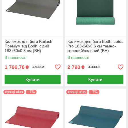
Килимок для йоги Kailash
Килимок для йоги Bodhi Lotus
Преміум від Bodhi сірий
Pro 183x60x0.6 см темно-
183x60x0.3 см (BH)
зелений/зелений (BH)
В наявності
В наявності
1 796,76
2 790
₴
₴
1 932 ₴
3 000 ₴
Купити
Купити
кращі ціна
–7%
кращі ціна
–7%