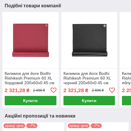
Подібні товари компанії
Килимок для йоги Bodhi
Килимок для йоги Bodhi
Кили
Rishikesh Premium 60 XL
Rishikesh Premium 60 XL
Rish
бордовий 200x60x0.45 см
чорний 200x60x0.45 см
яблу
(BH)
(BH)
183x
2 321,28
2 321,28
2 2
₴
₴
2 496 ₴
2 496 ₴
Купити
Купити
Акційні пропозиції та новинки
кращі ціна
–7%
кращі ціна
–7%