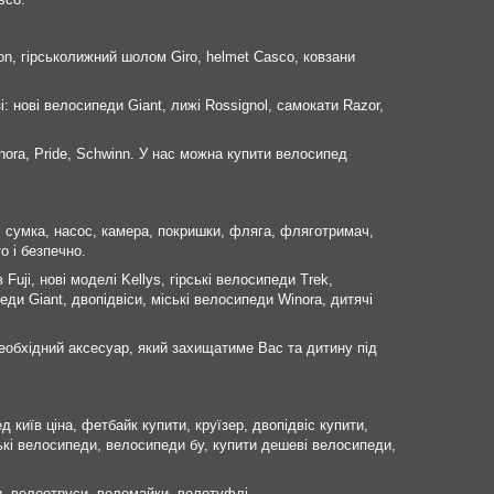
on, гірськолижний шолом Giro, helmet Casco, ковзани
і: нові велосипеди Giant, лижі Rossignol, самокати Razor,
nora, Pride, Schwinn. У нас можна купити велосипед
к, сумка, насос, камера, покришки, фляга, фляготримач,
о і безпечно.
uji, нові моделі Kellys, гірські велосипеди Trek,
ди Giant, двопідвіси, міські велосипеди Winora, дитячі
еобхідний аксесуар, який захищатиме Вас та дитину під
київ ціна, фетбайк купити, круїзер, двопідвіс купити,
кі велосипеди, велосипеди бу, купити дешеві велосипеди,
, велеотруси, веломайки, велотуфлі.