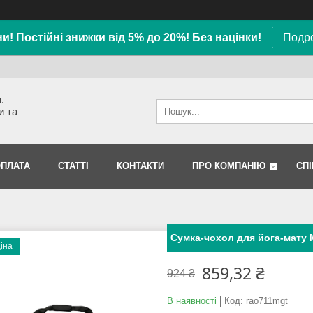
ни! Постійні знижки від 5% до 20%! Без націнки!
Подро
.
и та
ОПЛАТА
СТАТТІ
КОНТАКТИ
ПРО КОМПАНІЮ
СП
Сумка-чохол для йога-мату 
ціна
859,32 ₴
924 ₴
В наявності
Код:
rao711mgt