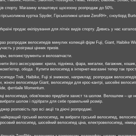
идів спорту. Магазину влаштовує щосезону розпродаж до 50%.
 гірськолижна куртка Spyder, Гірськолижні штани ZeroRH+, сноуборд Burt
Україні продає екіпірування для літніх видів спорту. Дивись у нас каталоз
раз розпродаж велосипедів минулих колекцій фірм Fuji, Giant, Haibike Wi
часть у розіграші цінних призів.
ары, велоинструменты и велозапчасти.
внити його аксесуарами: крила, підніжка, фара, мигалки, багажник, коши
комп'ютер, обода . Купити велосипед в інтернет-магазині тепер так прост
сипеди Trek, Haibike, Fuji зі знижкою, наприклад: розпродаж велосипедів F
 жіночі велосипеди Giant, велосипеди для крос-кантрі, шосейні велосипе
Pride, фетбайк Momentum.
пці велосипеда, обов'язково придбати захист та шолом. Велошлем – це н
вибрати шолом і підібрати для себе правильний розмір.
джер розповість про всі акції та діючі розпродажі.
найкращий гірський велосипед, як вибрати гірський велосипед, велосипед 
росовий велосипед, шосейний велосипед ціна, електровелосипед, німець
 брендів ZeroRH+: велошорти з памперсом, велокофту, шолом, рукавички