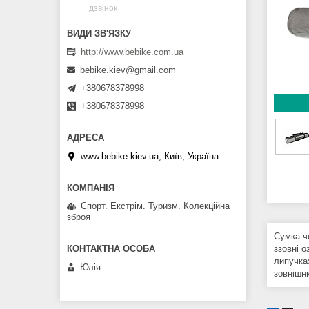
дзвінок
http://www.bebike.com.ua
bebike.kiev@gmail.com
+380678378998
+380678378998
www.bebike.kiev.ua, Київ, Україна
Спорт. Екстрім. Туризм. Колекційна
зброя
Сумка-ч
ззовні о
липучка
Юлія
зовнішн