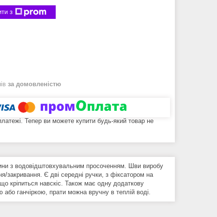
ти з
нів
за домовленістю
 платежі. Тепер ви можете купити будь-який товар не
нини з водовідштовхувальним просоченням. Шви виробу
ня/закривання. Є дві середні ручки, з фіксатором на
що кріпиться навскіс. Також має одну додаткову
або ганчіркою, прати можна вручну в теплій воді.