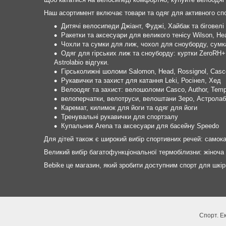
Наш асортимент включає товари та одяг для активного спо
Дитячі велосипеди Джіант, Фуджі, Хайбак та біговелі
Ракетки та аксесуари для великого тенісу Wilson, He
Чохли та сумки для лиж, чохол для сноуборду, сумка
Одяг для гірських лиж та сноуборду: куртки ZeroRH
Astrolabio відгуки.
Гірськолижні шоломи Salomon, Head, Rossignol, Casc
Рукавички та захист для катання Leki, Росінел, Хед
Велоодяг та захист: велошоломи Casco, Author, Temp
велоперчатки, велотруси, велоштани Зеро, Астролаб
Каремат, килимок для йоги та одяг для йоги
Тренувальні рукавички для спортзалу
Купальник Arena та аксесуари для басейну Speedo
Для дітей також є широкий вибір спортивних речей: самокат
Великий вибір багатофункціональної термобілизни: жіноча 
Bebike це магазин, який зробити доступним спорт для шкір