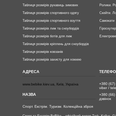
Таблиця розмірів рукавиць зимових
Ролики. Р
Таблиця розмірів спортивного одягу
Скейти. Л
Таблиця розмірів спортивного взуття
Самокати
Таблиця розмірів лиж та сноубордів
Гіроскуте
Таблиця розмірів ботів для лиж
Електров
Таблиця розмірів кріплень для сноубордів
Таблиця розмірів ковзанів
Таблиця розмірів захисту для хоккею
+380 (67)
www.bebike.kiev.ua, Київ, Україна
viber / te
+380 (66)
дзвінок
Спорт. Екстрім. Туризм. Колекційна зброя
Спорт та Екстрім BeBike – офіційний дилер Trek, Kellys, Gia