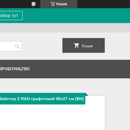
Кошик
биці тут
Кошик
ІВРОБІТНИЦТВО
Майстер 2 RAO графітовий 85х27 см (BH)