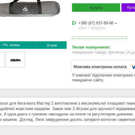
Купи
Купити
+380 (67) 837-89-98
viber / telegram
–7%
19 днів
повернення товару протягом 14 д
У компанії підключені електронні
покидаючи сайту.
ехол для йога-мата Мастер 2 виготовлена з високоякісної плащової тка
здоблені жорстким кедером. Замок має 2 бігунки для зручності відкриван
х, й одна довга з гумовою накладкою на плече та регулятором довжини, 
ю кишеню. Догляд. Легкі забруднення досить затирати вологою серветкою 