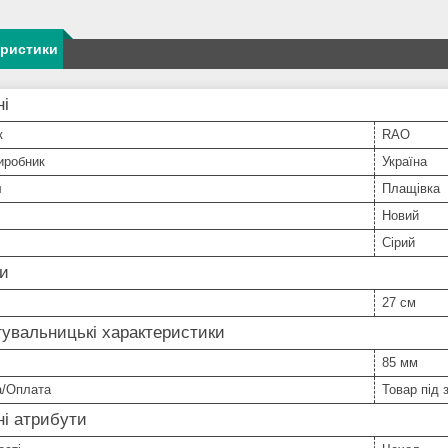
еристики
ні
к
RAO
иробник
Україна
л
Плащівка
Новий
Сірий
ри
27 см
увальницькі характеристики
85 мм
а/Оплата
Товар під 
і атрибути