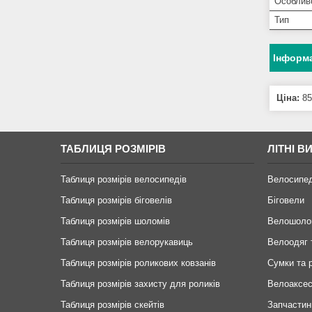
Особлив
Тип
Інформа
Ціна:
85
ТАБЛИЦЯ РОЗМІРІВ
ЛІТНІ В
Таблиця розмірів велосипедів
Велосипе
Таблиця розмірів біговелів
Біговели
Таблиця розмірів шоломів
Велошоло
Таблиця розмірів велорукавиць
Велоодяг 
Таблиця розмірів роликових ковзанів
Сумки та 
Таблиця розмірів захисту для роликів
Велоаксе
Таблиця розмірів скейтів
Запчастин