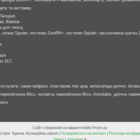
рту та екстриму:
 Tempish
ad, Babolat
 для тенісу,
+, штани Spyder, костюми ZeroRH+, костюми Spyder, гірськолижна куртк
o
ish
іо XLC
и купити, санки вибрати, пластикові ліжі ціна, велосипеди дитячі, бігове
термобілизна Mico, чоловіча термобілизна Mico, Astrolabio, дитяча термо
ного.
Сайт створений на маркетплейсі
Prom.ua
Спорт. Екстрім. Туризм. Колекційна зброя |
Поскаржитися на контент
|
Політика конфіде
Select Language
▼