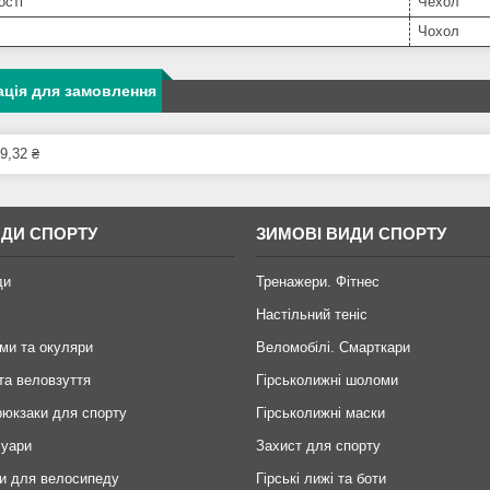
ості
Чехол
Чохол
ція для замовлення
9,32 ₴
ИДИ СПОРТУ
ЗИМОВІ ВИДИ СПОРТУ
ди
Тренажери. Фітнес
Настільний теніс
ми та окуляри
Веломобілі. Смарткари
та веловзуття
Гірськолижні шоломи
рюкзаки для спорту
Гірськолижні маски
суари
Захист для спорту
и для велосипеду
Гірські лижі та боти