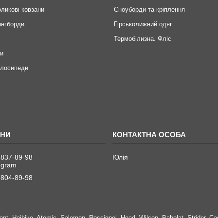
оликові ковзани
Сноуборди та кріплення
онгборди
Гірськолижний одяг
Термобілизна. Фліс
ри
елосипеди
 837-89-98
Юлія
legram
 804-89-98
nt, Haibike, Atomic, Salomon, Rossignol, Head, Wilson, Babolat, Strider, Ca