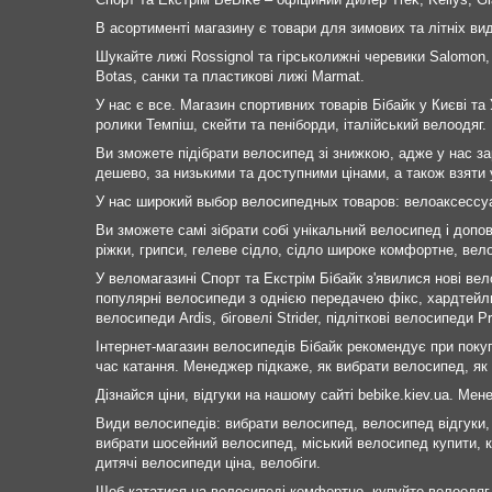
В асортименті магазину є товари для зимових та літніх в
Шукайте лижі Rossignol та гірськолижні черевики Salomon,
Botas, санки та пластикові лижі Marmat.
У нас є все. Магазин спортивних товарів Бібайк у Києві та 
ролики Темпіш, скейти та пеніборди, італійський велоодяг.
Ви зможете підібрати велосипед зі знижкою, адже у нас за
дешево, за низькими та доступними цінами, а також взяти у
У нас широкий выбор велосипедных товаров: велоаксессу
Ви зможете самі зібрати собі унікальний велосипед і допо
ріжки, грипси, гелеве сідло, сідло широке комфортне, вело
У веломагазині Спорт та Екстрім Бібайк з'явилися нові вело
популярні велосипеди з однією передачею фікс, хардтейли,
велосипеди Ardis, біговелі Strider, підліткові велосипеди 
Інтернет-магазин велосипедів Бібайк рекомендує при поку
час катання. Менеджер підкаже, як вибрати велосипед, як 
Дізнайся ціни, відгуки на нашому сайті bebike.kiev.ua. Мене
Види велосипедів: вибрати велосипед, велосипед відгуки, 
вибрати шосейний велосипед, міський велосипед купити, к
дитячі велосипеди ціна, велобіги.
Щоб кататися на велосипеді комфортно, купуйте велоодяг