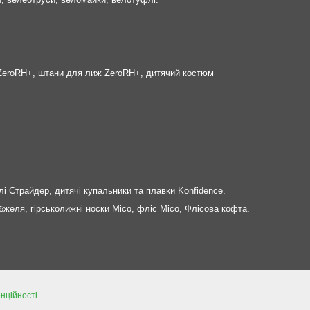
а ZeroRH+, штани для лиж ZeroRH+, дитячий костюм
лі Страйдер, дитячі купальники та плавки Konfidence.
бжеля, гірськолижні носки Mico, фліс Mico, Флісова кофта.
нційності