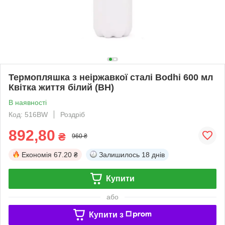
Термопляшка з неіржавкої сталі Bodhi 600 мл
Квітка життя білий (BH)
В наявності
Код: 516BW
Роздріб
892,80
₴
960 ₴
Економія
67.20 ₴
Залишилось
18 днів
Купити
або
Купити з