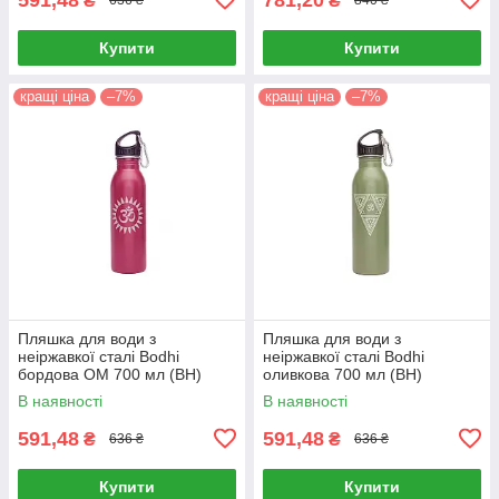
₴
₴
636 ₴
840 ₴
Купити
Купити
кращі ціна
–7%
кращі ціна
–7%
Пляшка для води з
Пляшка для води з
неіржавкої сталі Bodhi
неіржавкої сталі Bodhi
бордова ОМ 700 мл (BH)
оливкова 700 мл (BH)
В наявності
В наявності
591,48
591,48
₴
₴
636 ₴
636 ₴
Купити
Купити