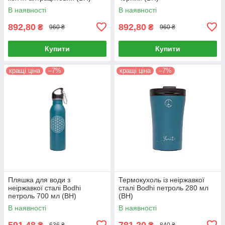
В наявності
В наявності
892,80
892,80
₴
₴
960 ₴
960 ₴
Купити
Купити
кращі ціна
–7%
кращі ціна
–7%
Пляшка для води з
Термокухоль із неіржавкої
неіржавкої сталі Bodhi
сталі Bodhi петроль 280 мл
петроль 700 мл (BH)
(BH)
В наявності
В наявності
591,48
781,20