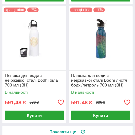
кращі ціна
–7%
кращі ціна
–7%
Пляшка для води з
Пляшка для води з
неіржавкої сталі Bodhi біла
неіржавкої сталі Bodhi листя
700 мл (BH)
бодхі/петроль 700 мл (BH)
В наявності
В наявності
591,48
591,48
₴
₴
636 ₴
636 ₴
Купити
Купити
Показати ще