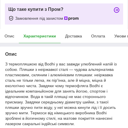
Що таке купити з Пром?
Замовлення під захистом
Опис
Характеристики
Доставка
Оплата
Умови 
Опис
З термопляшкою від Bodhi у вас завжди улюблений напій із
собою. Пляшки з неіржавкої сталі — чудова альтернатива
пластиковим, скляним і алюмінієвим пляшкам: неіржавка
сталь не тільки легка, як пір'їнка, але й міцна, міцна й
екологічно чиста. Завдяки чому термофляга Bodhi є
ідеальним компаньйоном для занять йогою, спортом і
відпочинком. Вода в такій пляшці не має стороннього
присмаку. Завдяки середньому діаметру шийки, з такої
пляшки зручно пити воду, у неї можна кинути лід і її досить
зручно мити. Термоси від німецького виробника Bodhi
зроблені в йогичному стилі, на матове покриття нанесені
лазером сакральні індійські символи.