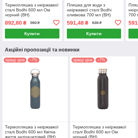
Термопляшка з неіржавкої
Пляшка для води з
Пляш
сталі Bodhi 600 мл Ом
неіржавкої сталі Bodhi
неір
чорний (BH)
оливкова 700 мл (BH)
700 
892,80
591,48
591
₴
₴
960 ₴
636 ₴
Купити
Купити
Акційні пропозиції та новинки
кращі ціна
–7%
кращі ціна
–7%
Термопляшка з неіржавкої
Термопляшка з неіржавкої
сталі Bodhi 600 мл Квітка
сталі Bodhi 600 мл Ом
життя антрацитовий (BH)
чорний (BH)