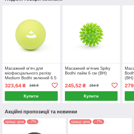
Масажний м'яч для
Масажний м'ячик Spiky
Маса
міофасціального релізу
Bodhi лайм 6 см (BH)
Bodh
Medium Bodhi зелений 6.5
(BH)
см (BH)
323,64
245,52
279
₴
₴
348 ₴
264 ₴
Купити
Купити
Акційні пропозиції та новинки
кращі ціна
–7%
кращі ціна
–7%