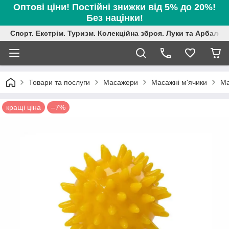
Оптові ціни! Постійні знижки від 5% до 20%!
Без націнки!
Спорт. Екстрім. Туризм. Колекційна зброя. Луки та Арбалет
Товари та послуги
Масажери
Масажні м'ячики
Ма
кращі ціна
–7%