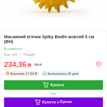
Масажний м'ячик Spiky Bodhi жовтий 5 см
(BH)
В наявності
Код: nb5
Роздріб
234,36
₴
252 ₴
Економія
17.64 ₴
Залишилось
16 днів
Купити
або
Купити з