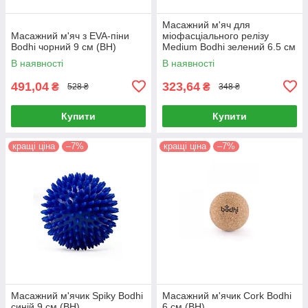
Масажний м'яч для
Масажний м'яч з EVA-піни
міофасціального релізу
Bodhi чорний 9 см (BH)
Medium Bodhi зелений 6.5 см
(BH)
В наявності
В наявності
491,04
323,64
₴
₴
528 ₴
348 ₴
Купити
Купити
кращі ціна
–7%
кращі ціна
–7%
Масажний м'ячик Spiky Bodhi
Масажний м'ячик Cork Bodhi
синій 9 см (BH)
6 см (BH)