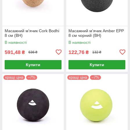
Масажний м'ячик Cork Bodhi
Масажний м'ячик Amber EPP
8 см (BH)
8 см чорний (BH)
В наявності
В наявності
591,48
122,76
₴
₴
636 ₴
132 ₴
Купити
Купити
кращі ціна
–7%
кращі ціна
–7%