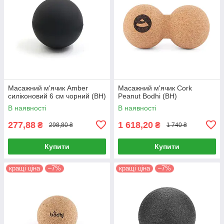
Масажний м'ячик Amber
Масажний м'ячик Cork
силіконовий 6 см чорний (BH)
Peanut Bodhi (BH)
В наявності
В наявності
277,88
1 618,20
₴
₴
298,80 ₴
1 740 ₴
Купити
Купити
кращі ціна
–7%
кращі ціна
–7%