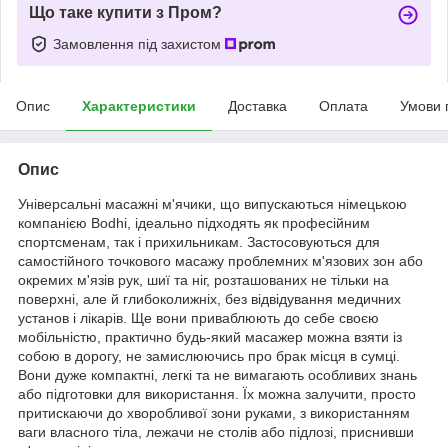
Що таке купити з Пром?
Замовлення під захистом
Опис
Характеристики
Доставка
Оплата
Умови 
Опис
Універсальні масажні м'ячики, що випускаються німецькою
компанією Bodhi, ідеально підходять як професійним
спортсменам, так і прихильникам. Застосовуються для
самостійного точкового масажу проблемних м'язових зон або
окремих м'язів рук, шиї та ніг, розташованих не тільки на
поверхні, але й глибоколижніх, без відвідування медичних
установ і лікарів. Ще вони приваблюють до себе своєю
мобільністю, практично будь-який масажер можна взяти із
собою в дорогу, не замислюючись про брак місця в сумці.
Вони дуже компактні, легкі та не вимагають особливих знань
або підготовки для використання. Їх можна залучити, просто
притискаючи до хворобливої зони руками, з використанням
ваги власного тіла, лежачи не столів або підлозі, приснивши