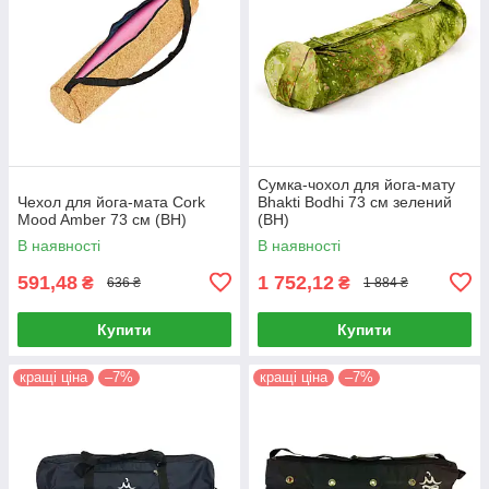
Сумка-чохол для йога-мату
Чехол для йога-мата Сork
Bhakti Bodhi 73 см зелений
Mood Amber 73 см (BH)
(BH)
В наявності
В наявності
591,48
1 752,12
₴
₴
636 ₴
1 884 ₴
Купити
Купити
кращі ціна
–7%
кращі ціна
–7%