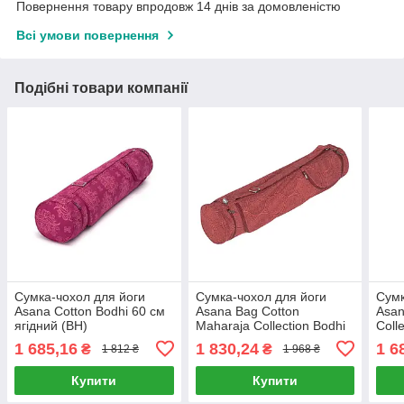
Повернення товару впродовж 14 днів за домовленістю
Всі умови повернення
Подібні товари компанії
Сумка-чохол для йоги
Сумка-чохол для йоги
Сумк
Asana Cotton Bodhi 60 см
Asana Bag Cotton
Asan
ягідний (BH)
Maharaja Collection Bodhi
Coll
70 см темно-червоний
лайм
1 685,16
1 830,24
1 6
₴
₴
1 812 ₴
1 968 ₴
(BH)
Купити
Купити