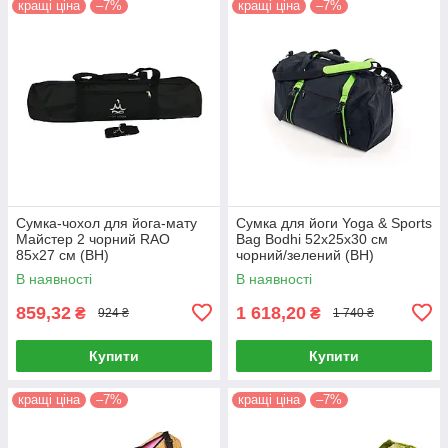
кращі ціна
–7%
кращі ціна
–7%
Сумка-чохол для йога-мату
Сумка для йоги Yoga & Sports
Майстер 2 чорний RAO
Bag Bodhi 52x25x30 см
85х27 см (BH)
чорний/зелений (BH)
В наявності
В наявності
859,32
1 618,20
₴
₴
924 ₴
1 740 ₴
Купити
Купити
кращі ціна
–7%
кращі ціна
–7%