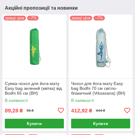
Акційні пропозиції та новинки
кращі ціна
–7%
кращі ціна
–7%
Сумка-чохол для йога-мату
Чохол для йога-мату Easy
Easy bag зелений (квітка) від
bag Bodhi 70 см світло-
Bodhi 65 см (BH)
блакитний (Vrksasana) (BH)
В наявності
В наявності
89,28
412,92
₴
₴
96 ₴
444 ₴
Купити
Купити