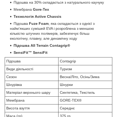
Підошва на 30% складається з натурального каучуку
Мембрана
Gore-Tex
Технологія Active Chassis
Підошва
Fuze Foam
, яка складається з однієї з
найм'якших сумішей EVA і розроблена з меншою
кількістю штучних полімерів, забезпечує більш
екологічну, плавну, але динамічну ходу
Підошва All Terrain Contagrip®
SensiFit™ SensiFit
Підошва
Contagrip
Види діяльності
Туризм
Сезон
Весна/Літо, Осінь/Зима
Шнурівка
Шнурки
Матеріал верхнього шару
Синтетика, Текстиль
Мембрана
GORE-TEX®
Висота взуття
Середнє
Маса (гр)
375 гр