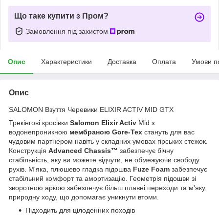
Що таке купити з Пром?
Замовлення під захистом
Опис
Характеристики
Доставка
Оплата
Умови п
Опис
SALOMON Взуття Черевики ELIXIR ACTIV MID GTX
Трекінгові кросівки
Salomon Elixir Activ
Mid з
водонепроникною
мембраною Gore-Tex
стануть для вас
чудовим партнером навіть у складних умовах гірських стежок.
Конструкція
Advanced Chassis™
забезпечує бічну
стабільність, яку ви можете відчути, не обмежуючи свободу
рухів. М'яка, плюшево гладка підошва
Fuze Foam
забезпечує
стабільний комфорт та амортизацію. Геометрія підошви зі
зворотною аркою забезпечує більш плавні переходи та м'яку,
природну ходу, що допомагає уникнути втоми.
Підходить для цілоденних походів