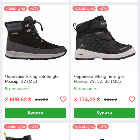
кращі ціна
–2%
кращі ціна
–2%
Черевики Viking rotnes gtx,
Черевики Viking hero gtx,
Розмір: 32 (MD)
Розмір: 29, 30, 33 (MD)
В наявності
В наявності
2 909,62
3 174,22
₴
₴
2 969 ₴
3 239 ₴
Купити
Купити
кращі ціна
–2%
кращі ціна
–2%