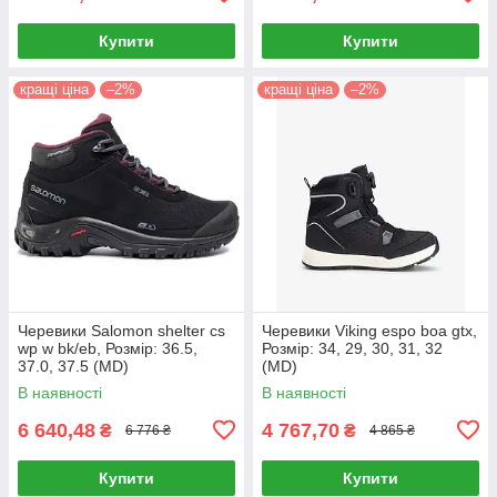
Купити
Купити
кращі ціна
–2%
кращі ціна
–2%
Черевики Salomon shelter cs
Черевики Viking espo boa gtx,
wp w bk/eb, Розмір: 36.5,
Розмір: 34, 29, 30, 31, 32
37.0, 37.5 (MD)
(MD)
В наявності
В наявності
6 640,48
4 767,70
₴
₴
6 776 ₴
4 865 ₴
Купити
Купити