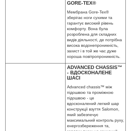
GORE-TEX
®
Мембрана
Gore-Tex®
зберігає ноги сухими та
гарантує високий рівень
комфорту. Вона була
розроблена для складних
видів діяльності, де потрібна
висока водонепроникність,
захист і в той же час дуже
хороша повітропроникність.
ADVANCED CHASSIS™
- ВДОСКОНАЛЕНЕ
ШАСІ
Advanced chassis™ між
підошвою та проміжною
підошвою - це
вдосконалений легкий шар
конструкції взуття Salomon,
який забезпечує
максимальний контроль руху,
енергозбереження та,