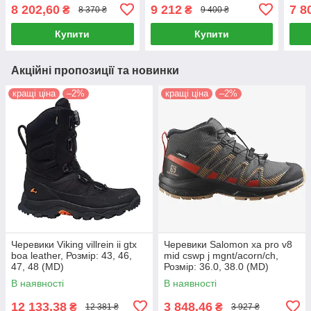
8 202,60
9 212
7 8
₴
₴
8 370 ₴
9 400 ₴
Купити
Купити
Акційні пропозиції та новинки
кращі ціна
–2%
кращі ціна
–2%
Черевики Viking villrein ii gtx
Черевики Salomon xa pro v8
boa leather, Розмір: 43, 46,
mid cswp j mgnt/acorn/ch,
47, 48 (MD)
Розмір: 36.0, 38.0 (MD)
В наявності
В наявності
12 133,38
3 848,46
₴
₴
12 381 ₴
3 927 ₴