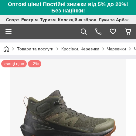
Оптові ціни! Постійні знижки від 5% до 20%!
Без націнки!
Спорт. Екстрім. Туризм. Колекційна зброя. Луки та Арбалет
Товари та послуги
Кросівки. Черевики
Черевики
Ч
кращі ціна
–2%