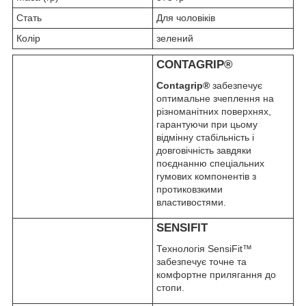
Стать
Для чоловіків
Колір
зелений
CONTAGRIP
®
Contagrip®
забезпечує
оптимальне зчеплення на
різноманітних поверхнях,
гарантуючи при цьому
відмінну стабільність і
довговічність завдяки
поєднанню спеціальних
гумових компонентів з
протиковзкими
властивостями.
SENSIFIT
Технологія SensiFit™
забезпечує точне та
комфортне прилягання до
стопи.