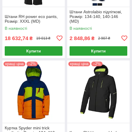
Штани Astrolabio підліткові,
Штани RH power eco pants,
Розмір: 134-140, 140-146
Розмір: XXXL (MD)
(MD)
В наявності
В наявності
18 632,74
2 848,86
₴
₴
19 013 ₴
2 907 ₴
Купити
Купити
кращі ціна
–2%
кращі ціна
–2%
Куртка Spyder mini trick