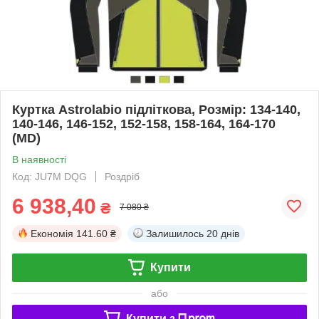
Куртка Astrolabio підліткова, Розмір: 134-140,
140-146, 146-152, 152-158, 158-164, 164-170
(MD)
В наявності
Код: JU7M DQG
Роздріб
6 938,40
₴
7 080 ₴
Економія
141.60 ₴
Залишилось
20 днів
Купити
або
Купити з