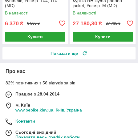
synthetic, Розмір: 104, 110
Куртка RH klyma padded
(MD)
jacket, Розмір: M (MD)
В наявності
В наявності
6 370
27 180,30
₴
₴
6 500 ₴
27 735 ₴
Купити
Купити
Показати ще
Про нас
82% позитивних з 56 відгуків за рік
Працює з 28.04.2014
м. Київ
www.bebike.kiev.ua, Київ, Україна
Контакти
Сьогодні вихідний
Показати весь графік роботи