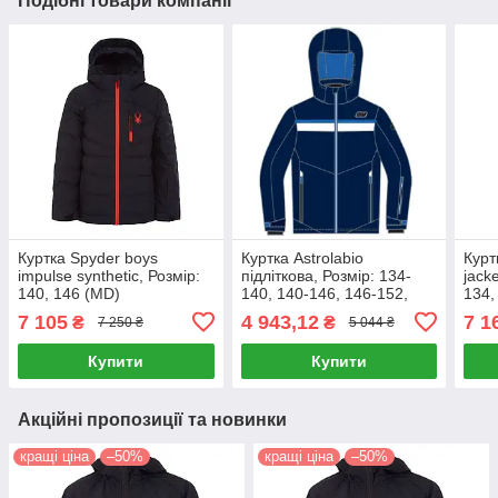
Подібні товари компанії
Куртка Spyder boys
Куртка Astrolabio
Курт
impulse synthetic, Розмір:
підліткова, Розмір: 134-
jack
140, 146 (MD)
140, 140-146, 146-152,
134,
158-164, 164-170, 152-158
7 105
4 943,12
7 1
₴
₴
7 250 ₴
5 044 ₴
(MD)
Купити
Купити
Акційні пропозиції та новинки
кращі ціна
–50%
кращі ціна
–50%