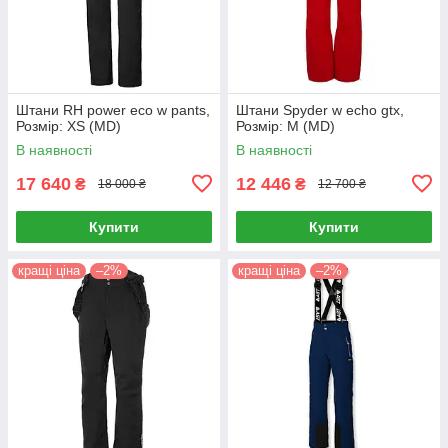
Штани RH power eco w pants,
Штани Spyder w echo gtx,
Розмір: XS (MD)
Розмір: M (MD)
В наявності
В наявності
17 640
12 446
₴
₴
18 000 ₴
12 700 ₴
Купити
Купити
кращі ціна
–2%
кращі ціна
–2%