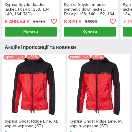
Куртка Spyder leader
Куртка Spyder impulse
Курт
jacket, Розмір: 158, 134,
synthetic down jacket,
jack
140, 164 (MD)
Розмір: 158, 140, 152, 134
134,
(MD)
8 499,54
8 820
7 1
₴
₴
8 673 ₴
9 000 ₴
Купити
Купити
Акційні пропозиції та новинки
кращі ціна
–50%
кращі ціна
–50%
Куртка Ghost Ridge Line, XL,
Куртка Ghost Ridge Line, М,
чорно-червона (ST)
чорно-червона (ST)