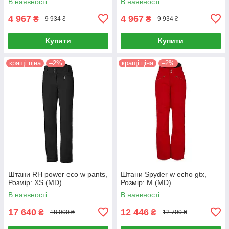
В наявності
В наявності
4 967
4 967
₴
₴
9 934 ₴
9 934 ₴
Купити
Купити
кращі ціна
–2%
кращі ціна
–2%
Штани RH power eco w pants,
Штани Spyder w echo gtx,
Розмір: XS (MD)
Розмір: M (MD)
В наявності
В наявності
17 640
12 446
₴
₴
18 000 ₴
12 700 ₴