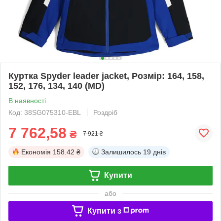
Куртка Spyder leader jacket, Розмір: 164, 158,
152, 176, 134, 140 (MD)
В наявності
Код: 38SG075310-EBL
Роздріб
7 762,58
₴
7 921 ₴
Економія
158.42 ₴
Залишилось
19 днів
Купити
або
Купити з