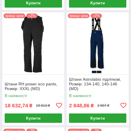
Купити
Купити
кращі ціна
–2%
кращі ціна
–2%
Штани Astrolabio підліткові,
Штани RH power eco pants,
Розмір: 134-140, 140-146
Розмір: XXXL (MD)
(MD)
В наявності
В наявності
18 632,74
2 848,86
₴
₴
19 013 ₴
2 907 ₴
Купити
Купити
кращі ціна
–2%
кращі ціна
–2%