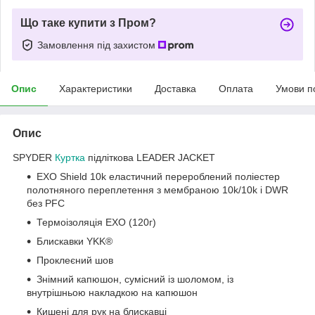
Що таке купити з Пром?
Замовлення під захистом
Опис
Характеристики
Доставка
Оплата
Умови п
Опис
SPYDER
Куртка
підліткова LEADER JACKET
EXO Shield 10k еластичний перероблений поліестер
полотняного переплетення з мембраною 10k/10k і DWR
без PFC
Термоізоляція EXO (120г)
Блискавки YKK®
Проклеєний шов
Знімний капюшон, сумісний із шоломом, із
внутрішньою накладкою на капюшон
Кишені для рук на блискавці