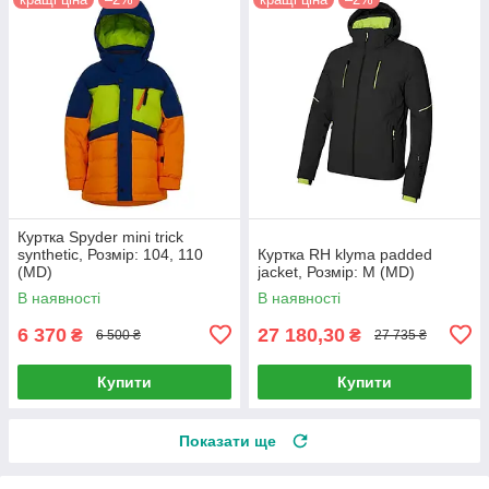
Куртка Spyder mini trick
synthetic, Розмір: 104, 110
Куртка RH klyma padded
(MD)
jacket, Розмір: M (MD)
В наявності
В наявності
6 370
27 180,30
₴
₴
6 500 ₴
27 735 ₴
Купити
Купити
Показати ще