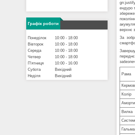
gn:justi
ендуро т
збереже
поколін
Графік роботи
акумуля
верхнє 
За зобр
Понеділок
10:00
18:00
смартфо
Вівторок
10:00
18:00
Середа
10:00
18:00
Завершу
переднє
Четвер
10:00
18:00
забезпе
Пʼятниця
10:00
16:00
Субота
Вихідний
Рама
Неділя
Вихідний
Кермов
Колір
Аморти
Вилка
Систем
Гальма