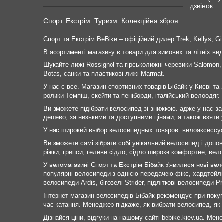
дзвінок
Спорт. Екстрім. Туризм. Колекційна зброя
Спорт та Екстрім BeBike – офіційний дилер Trek, Kellys, Gia
В асортименті магазину є товари для зимових та літніх в
Шукайте лижі Rossignol та гірськолижні черевики Salomon,
Botas, санки та пластикові лижі Marmat.
У нас є все. Магазин спортивних товарів Бібайк у Києві та 
ролики Темпіш, скейти та пеніборди, італійський велоодяг.
Ви зможете підібрати велосипед зі знижкою, адже у нас за
дешево, за низькими та доступними цінами, а також взяти у
У нас широкий выбор велосипедных товаров: велоаксессу
Ви зможете самі зібрати собі унікальний велосипед і допо
ріжки, грипси, гелеве сідло, сідло широке комфортне, вело
У веломагазині Спорт та Екстрім Бібайк з'явилися нові вело
популярні велосипеди з однією передачею фікс, хардтейли,
велосипеди Ardis, біговелі Strider, підліткові велосипеди 
Інтернет-магазин велосипедів Бібайк рекомендує при поку
час катання. Менеджер підкаже, як вибрати велосипед, як 
Дізнайся ціни, відгуки на нашому сайті bebike.kiev.ua. Мене