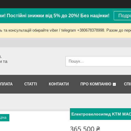
ни! Постійні знижки від 5% до 20%! Без націнки!
Подро
 та консультацій обирайте viber / telegram +380678378998. Разом до пер
.
и та
ОПЛАТА
СТАТТІ
КОНТАКТИ
ПРО КОМПАНІЮ
СП
Електровелосипед KTM MAC
ціна
365 500 ₴