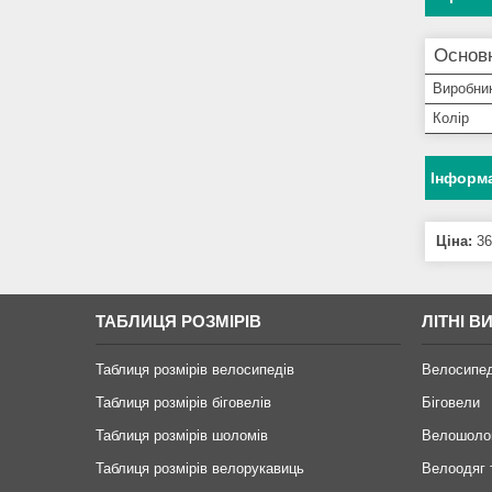
Основн
Виробни
Колір
Інформа
Ціна:
36
ТАБЛИЦЯ РОЗМІРІВ
ЛІТНІ В
Таблиця розмірів велосипедів
Велосипе
Таблиця розмірів біговелів
Біговели
Таблиця розмірів шоломів
Велошоло
Таблиця розмірів велорукавиць
Велоодяг 