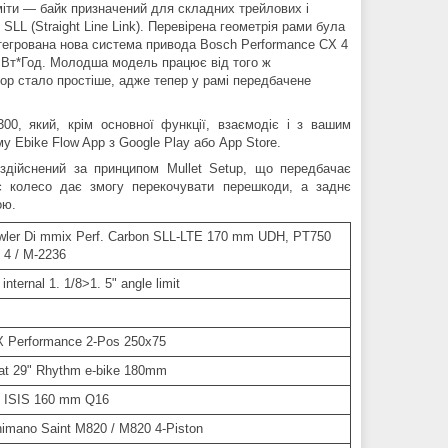
уміти — байк призначений для складних трейлових і
LL (Straight Line Link). Перевірена геометрія рами була
тегрована нова система привода Bosch Performance CX 4
0 Вт*Год. Молодша модель працює від того ж
ор стало простіше, адже тепер у рамі передбачене
00, який, крім основної функції, взаємодіє і з вашим
 Ebike Flow App з Google Play або App Store.
 здійснений за принципом Mullet Setup, що передбачає
 колесо дає змогу перекочувати перешкоди, а заднє
ою.
wler Di mmix Perf. Carbon SLL-LTE 170 mm UDH, PT750
 4 / M-2236
nternal 1. 1/8>1. 5" angle limit
X Performance 2-Pos 250x75
at 29" Rhythm e-bike 180mm
 ISIS 160 mm Q16
imano Saint M820 / M820 4-Piston