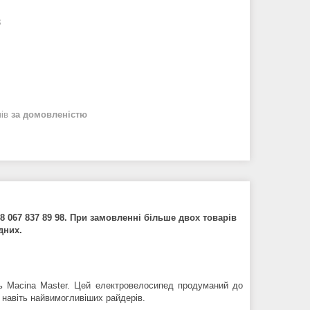
3
нів
за домовленістю
 067 837 89 98. При замовленні більше двох товарів
адних.
ь Macina Master. Цей електровелосипед продуманий до
 навіть найвимогливіших райдерів.