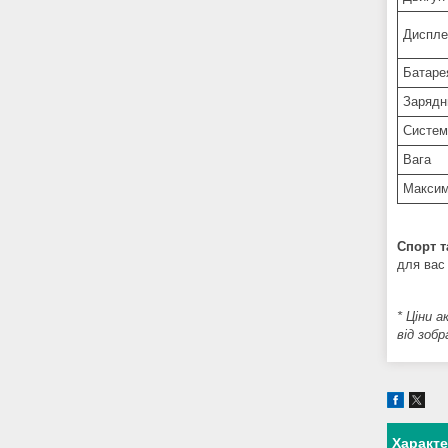
Диспл
Батар
Зарядн
Систем
Вага
Максим
Спорт т
для вас 
* Ціни 
від зоб
Характ