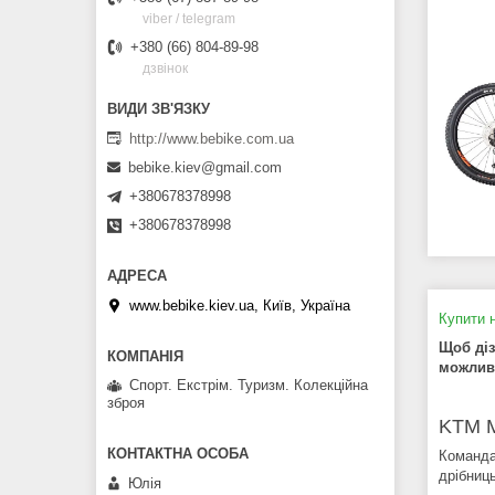
viber / telegram
+380 (66) 804-89-98
дзвінок
http://www.bebike.com.ua
bebike.kiev@gmail.com
+380678378998
+380678378998
www.bebike.kiev.ua, Київ, Україна
Купити н
Щоб діз
можлива
Спорт. Екстрім. Туризм. Колекційна
зброя
KTM 
Команда
дрібниц
Юлія