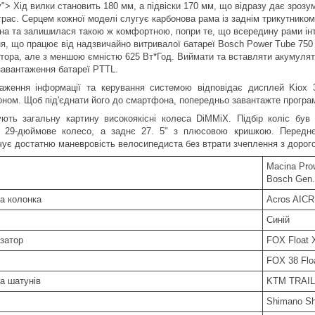
fy"> Хід вилки становить 180 мм, а підвіски 170 мм, що відразу дає зроз
рас. Серцем кожної моделі слугує карбонова рама із заднім трикутником S
на та залишилася такою ж комфортною, попри те, що всередину рами ін
ня, що працює від надзвичайно витривалої батареї Bosch Power Tube 75
тора, але з меншою ємністю 625 Вт*Год. Виймати та вставляти акумулят
завантаження батареї PTTL.
аження інформації та керування системою відповідає дисплей Kiox 3
ном. Щоб під'єднати його до смартфона, попередньо завантажте програму
ють загальну картину високоякісні колеса DiMMiX. Підбір коліс був
 29-дюймове колесо, а заднє 27. 5" з плюсовою кришкою. Переднє
чує достатню маневровість велосипедиста без втрати зчеплення з дорог
Macina Pro
Bosch Gen.
а колонка
Acros AICR i
Синій
затор
FOX Float 
FOX 38 Flo
а шатунів
KTM TRAIL
Shimano Sh