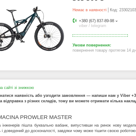
Немає в наявності
Код:
2330210
+380 (67) 837-89-98
viber / telegram
повернення товару протягом 14 д
а сайті зі знижкою
натися наявність або узгодити замовлення — напиши нам у Viber +38
 відправка з різних складів, тому ви можете отримати кілька накл
MACINA PROWLER MASTER
 інженерів пішла буквально вабанк, випустивши на ринок нову модел
ь і доведений до досконалості, завдяки чому може тішити своєю роботою