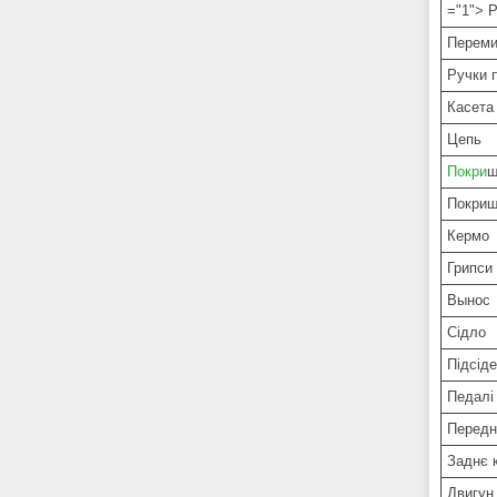
="1"> 
Переми
Ручки 
Касета
Цепь
Покри
ш
Покриш
Кермо
Грипси
Вынос
Сідло
Підсід
Педалі
Передн
Заднє 
Двигу