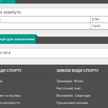
і атрибути
к
KTM
Синій
ція для замовлення
5 500 ₴
ИДИ СПОРТУ
ЗИМОВІ ВИДИ СПОРТУ
ди
Тренажери. Фітнес
Настільний теніс
ми та окуляри
Веломобілі. Смарткари
та веловзуття
Гірськолижні шоломи