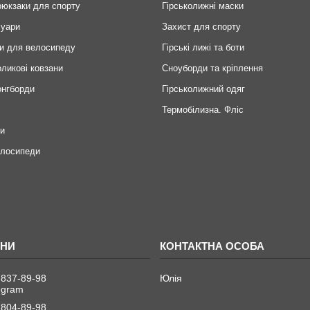
рюкзаки для спорту
Гірськолижні маски
суари
Захист для спорту
и для велосипеду
Гірські лижі та боти
оликові ковзани
Сноуборди та кріплення
онгборди
Гірськолижний одяг
Термобілизна. Фліс
ри
елосипеди
 837-89-98
Юлія
legram
 804-89-98