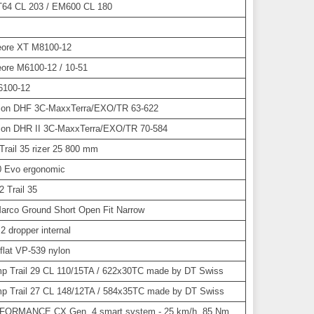
64 CL 203 / EM600 CL 180
ore XT M8100-12
ore M6100-12 / 10-51
6100-12
ion DHF 3C-MaxxTerra/EXO/TR 63-622
ion DHR II 3C-MaxxTerra/EXO/TR 70-584
rail 35 rizer 25 800 mm
 Evo ergonomic
 Trail 35
arco Ground Short Open Fit Narrow
 dropper internal
lat VP-539 nylon
 Trail 29 CL 110/15TA / 622x30TC made by DT Swiss
 Trail 27 CL 148/12TA / 584x35TC made by DT Swiss
FORMANCE CX Gen. 4 smart system - 25 km/h, 85 Nm