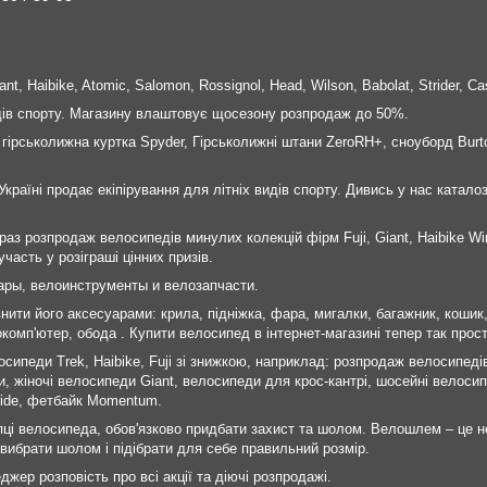
nt, Haibike, Atomic, Salomon, Rossignol, Head, Wilson, Babolat, Strider, Ca
идів спорту. Магазину влаштовує щосезону розпродаж до 50%.
 гірськолижна куртка Spyder, Гірськолижні штани ZeroRH+, сноуборд Burt
Україні продає екіпірування для літніх видів спорту. Дивись у нас каталоз
раз розпродаж велосипедів минулих колекцій фірм Fuji, Giant, Haibike Wi
часть у розіграші цінних призів.
ары, велоинструменты и велозапчасти.
внити його аксесуарами: крила, підніжка, фара, мигалки, багажник, коши
комп'ютер, обода . Купити велосипед в інтернет-магазині тепер так прост
сипеди Trek, Haibike, Fuji зі знижкою, наприклад: розпродаж велосипедів F
 жіночі велосипеди Giant, велосипеди для крос-кантрі, шосейні велосипе
Pride, фетбайк Momentum.
пці велосипеда, обов'язково придбати захист та шолом. Велошлем – це н
вибрати шолом і підібрати для себе правильний розмір.
джер розповість про всі акції та діючі розпродажі.