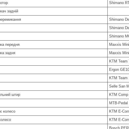
Ротор
Shimano RT
кач задній
перемикання
Shimano De
Shimano De
Shimano M
ка передня
Maxxis Min
ка задня
Maxxis Min
KTM Team T
Ergon GE10
KTM Team 2
Selle San M
ельний штир
KTM Comp 2
MTB-Pedal f
є колесо
KTM E-Comp
колесо
KTM E-Comp
н
Bosch PER