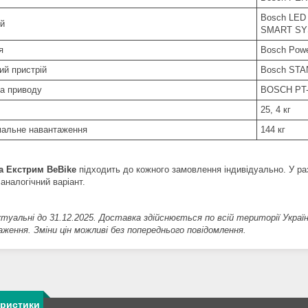
Bosch LED
ей
SMART S
ея
Bosch Powe
ий пристрій
Bosch STA
а приводу
BOSCH PT
25, 4 кг
альне навантаження
144 кг
а Екстрим BeBike
підходить до кожного замовлення індивідуально. У раз
аналогічний варіант.
актуальні до 31.12.2025. Доставка здійснюється по всій території Украї
раження. Зміни цін можливі без попереднього повідомлення.
еристики