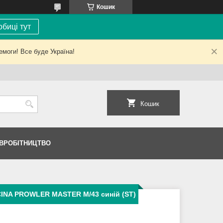
Кошик
биці тут
емоги! Все буде Україна!
Кошик
ІВРОБІТНИЦТВО
INA PROWLER MASTER M/43 синій (ST)