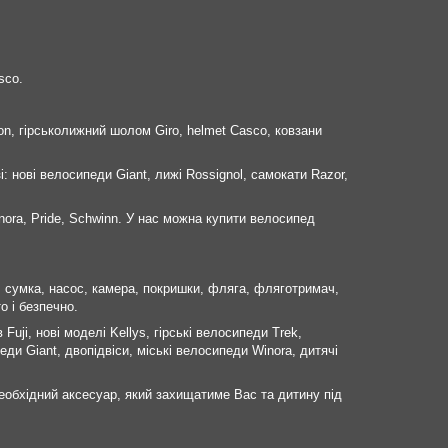
sco.
on, гірськолижний шолом Giro, helmet Casco, ковзани
і: нові велосипеди Giant, лижі Rossignol, самокати Razor,
nora, Pride, Schwinn. У нас можна купити велосипед
к, сумка, насос, камера, покришки, фляга, фляготримач,
о і безпечно.
uji, нові моделі Kellys, гірські велосипеди Trek,
ди Giant, двопідвіси, міські велосипеди Winora, дитячі
еобхідний аксесуар, який захищатиме Вас та дитину під