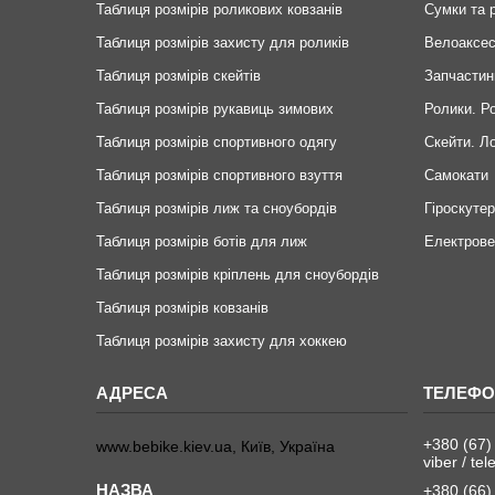
Таблиця розмірів роликових ковзанів
Сумки та 
Таблиця розмірів захисту для роликів
Велоаксе
Таблиця розмірів скейтів
Запчастин
Таблиця розмірів рукавиць зимових
Ролики. Р
Таблиця розмірів спортивного одягу
Скейти. Л
Таблиця розмірів спортивного взуття
Самокати
Таблиця розмірів лиж та сноубордів
Гіроскуте
Таблиця розмірів ботів для лиж
Електров
Таблиця розмірів кріплень для сноубордів
Таблиця розмірів ковзанів
Таблиця розмірів захисту для хоккею
+380 (67)
www.bebike.kiev.ua, Київ, Україна
viber / te
+380 (66)