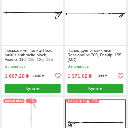
Гірськолижні палиці Head
Палиці для бігових лиж
multi s anthracite black,
Rossignol xt-700, Розмір: 155
Розмір: 110, 115, 125, 135
(MD)
(MD)
В наявності
В наявності
1 607,20
1 371,02
₴
₴
1 640 ₴
1 399 ₴
Купити
Купити
кращі ціна
–2%
кращі ціна
–2%