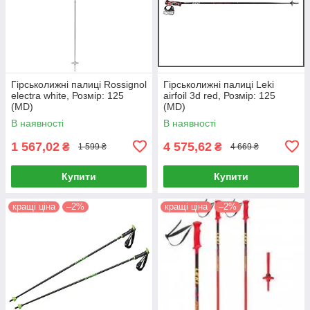
Гірськолижні палиці Rossignol
Гірськолижні палиці Leki
electra white, Розмір: 125
airfoil 3d red, Розмір: 125
(MD)
(MD)
В наявності
В наявності
1 567,02
4 575,62
₴
₴
1 599 ₴
4 669 ₴
Купити
Купити
кращі ціна
–2%
кращі ціна
–2%