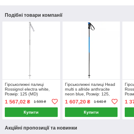
Подібні товари компанії
Гірськолижні палиці
Гірськолижні палиці Head
Гірс
Rossignol electra white,
multi s allride anthracite
Ross
Розмір: 125 (MD)
neon blue, Розмір: 125,
Розм
130 (MD)
1 567,02
1 607,20
1 3
₴
₴
1 599 ₴
1 640 ₴
Купити
Купити
Акційні пропозиції та новинки