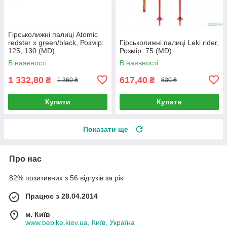
Гірськолижні палиці Atomic
redster x green/black, Розмір:
Гірськолижні палиці Leki rider,
125, 130 (MD)
Розмір: 75 (MD)
В наявності
В наявності
1 332,80
617,40
₴
₴
1 360 ₴
630 ₴
Купити
Купити
Показати ще
Про нас
82% позитивних з 56 відгуків за рік
Працює з 28.04.2014
м. Київ
www.bebike.kiev.ua, Київ, Україна