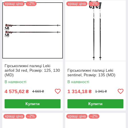
кращі ціна
–2%
кращі ціна
–2%
Гірськолижні палиці Leki
airfoil 3d red, Розмір: 125, 130
Гірськолижні палиці Leki
(MD)
sentinel, Розмір: 135 (MD)
В наявності
В наявності
4 575,62
1 314,18
₴
₴
4 669 ₴
1 341 ₴
Купити
Купити
кращі ціна
–2%
кращі ціна
–2%