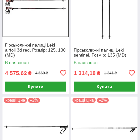
Гірськолижні палиці Leki
airfoil 3d red, Розмір: 125, 130
Гірськолижні палиці Leki
(MD)
sentinel, Розмір: 135 (MD)
В наявності
В наявності
4 575,62
1 314,18
₴
₴
4 669 ₴
1 341 ₴
Купити
Купити
кращі ціна
–2%
кращі ціна
–2%