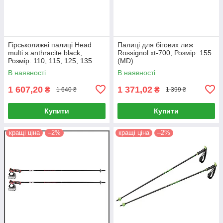
Гірськолижні палиці Head
Палиці для бігових лиж
multi s anthracite black,
Rossignol xt-700, Розмір: 155
Розмір: 110, 115, 125, 135
(MD)
(MD)
В наявності
В наявності
1 607,20
1 371,02
₴
₴
1 640 ₴
1 399 ₴
Купити
Купити
кращі ціна
–2%
кращі ціна
–2%