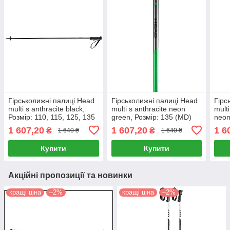
Гірськолижні палиці Head
Гірськолижні палиці Head
Гірс
multi s anthracite black,
multi s anthracite neon
multi
Розмір: 110, 115, 125, 135
green, Розмір: 135 (MD)
neon
(MD)
(MD
1 607,20
1 607,20
1 6
₴
₴
1 640 ₴
1 640 ₴
Купити
Купити
Акційні пропозиції та новинки
кращі ціна
–2%
кращі ціна
–2%