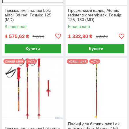
Гірськолижні палиці Leki
Гірськолижні палиці Atomic
airfoil 3d red, Розмір: 125
redster x green/black, Розмір:
(MD)
125, 130 (MD)
В наявності
В наявності
4 575,62
1 332,80
₴
₴
4 669 ₴
1 360 ₴
Купити
Купити
кращі ціна
–2%
кращі ціна
–2%
Палиці для бігових лиж Leki
Гірськолижні палиці Leki rider,
genius carbon, Розмір: 150