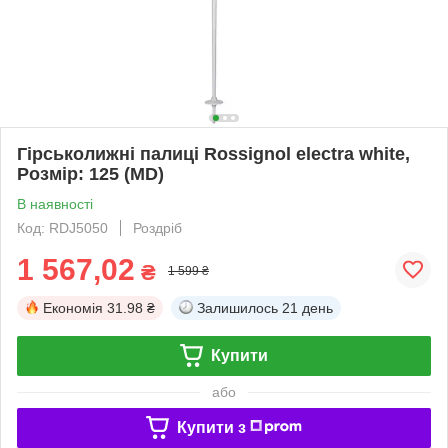
Гірськолижні палиці Rossignol electra white,
Розмір: 125 (MD)
В наявності
Код: RDJ5050
Роздріб
1 567,02
₴
1 599 ₴
Економія
31.98 ₴
Залишилось
21 день
Купити
або
Купити з