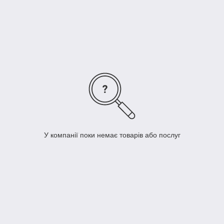
акції
та вигідні пропозиції.
Like
групи
Спорт і Екстрим BeBike
У компанії поки немає товарів або послуг