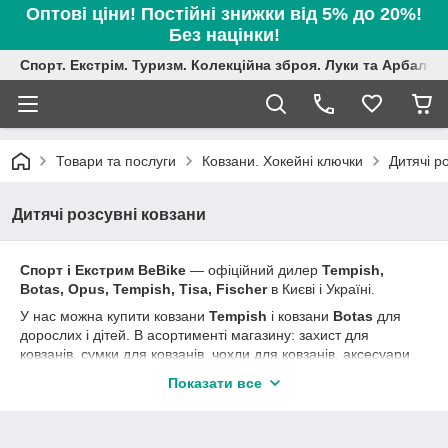
Оптові ціни! Постійні знижки від 5% до 20%!
Без націнки!
Спорт. Екстрім. Туризм. Колекційна зброя. Луки та Арбалет
Товари та послуги
Ковзани. Хокейні ключки
Дитячі р
Дитячі розсувні ковзани
Спорт і Екстрим BeBike
― офіційний дилер
Tempish,
Botas, Opus, Tempish, Tisa, Fischer
в Києві і Україні.
У нас можна купити ковзани
Tempish
і ковзани
Botas
для
дорослих і дітей. В асортименті магазину: захист для
ковзанів, сумки для ковзанів, чохли для ковзанів, аксесуари
для ковзанів, запчастини для ковзанів. Ми підкажемо, як
Показати все
вибрати ковзани і як підібрати розмір. У наявність є ковзани
та аксесуари для
гри в хокей
-
ключки
і ковзани.
В кінці сезону
знижки на попередню колекцію
, постійні