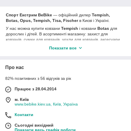
Спорт Екстрим BeBike
― офіційний дилер
Tempish,
Botas, Opus, Tempish, Tisa, Fischer
в Києві і Україні.
У нас можна купити ковзани
Tempish
і ковзани
Botas
для
дорослих і дітей. В асортименті магазину: захист для
ковзанів, сумки для ковзанів, чохли для ковзанів, аксесуари
для ковзанів, запчастини для ковзанів. Ми підкажемо, як
Показати все
вибрати ковзани і як підібрати розмір. У наявність є ковзани
та аксесуари для
гри в хокей
-
ключки
і ковзани.
В кінці сезону
знижки на попередню колекцію
, постійні
Про нас
акції
та вигідні пропозиції.
82% позитивних з 56 відгуків за рік
Like
групи
Спорт Екстрим BeBike
Працює з 28.04.2014
м. Київ
www.bebike.kiev.ua, Київ, Україна
Контакти
Сьогодні вихідний
Показати весь графік роботи