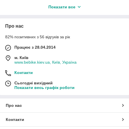
велозапчастини.
В асортименті магазину: фари і задні
Показати все
мигалки, велокомпьтеры, підніжки і крила, гелеві м'які сідла,
велоседло, дзвіночки і гудки, фляги та флягодержателі,
багажники та кошики, велозамки, насоси, гума та камери,
Про нас
ріжки і гріпси, чохли та сумки, тримачі для телефонів,
покришки, дзеркала і багато іншого.
82% позитивних з 56 відгуків за рік
В кінці сезону знижки до -70% на попередню колекцію,
постійні акції та вигідні пропозиції.
Працює з 28.04.2014
Like
групи
Спорт Екстрим BeBike
м. Київ
www.bebike.kiev.ua, Київ, Україна
Контакти
Сьогодні вихідний
Показати весь графік роботи
Про нас
Контакти