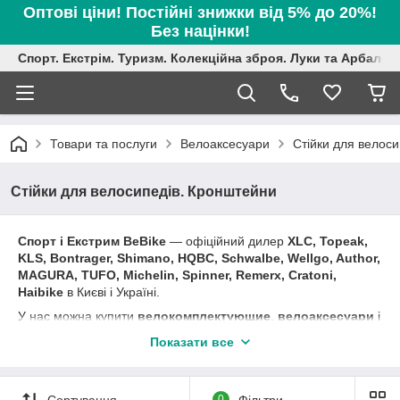
Оптові ціни! Постійні знижки від 5% до 20%!
Без націнки!
Спорт. Екстрім. Туризм. Колекційна зброя. Луки та Арбалет
Товари та послуги
Велоаксесуари
Стійки для велос
Стійки для велосипедів. Кронштейни
Спорт і Екстрим BeBike
― офіційний дилер
XLC,
Topeak,
KLS, Bontrager, Shimano, HQBC, Schwalbe, Wellgo, Author,
MAGURA, TUFO, Michelin, Spinner, Remerx, Cratoni,
Haibike
в Києві і Україні.
У нас можна купити
велокомплектующие
,
велоаксесуари
і
велозапчастини.
В асортименті магазину: фари і задні
Показати все
мигалки, велокомпьтеры, підніжки і крила, гелеві м'які сідла,
велоседло, дзвіночки і гудки, фляги та флягодержателі,
багажники та кошики, велозамки, насоси, гума та камери,
Сортування
0
Фільтри