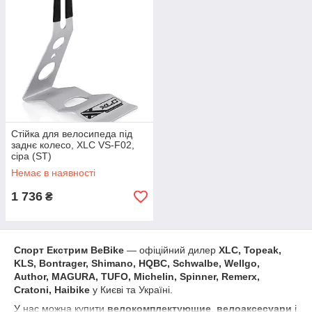
Стійка для велосипеда під
заднє колесо, XLC VS-F02,
сіра (ST)
Немає в наявності
1 736
₴
Спорт Екстрим BeBike
― офіційний дилер
XLC,
Topeak,
KLS, Bontrager, Shimano, HQBC, Schwalbe, Wellgo,
Author, MAGURA, TUFO, Michelin, Spinner, Remerx,
Cratoni, Haibike
у Києві та Україні.
У нас можна купити
велокомплектующие
,
велоаксесуари
і