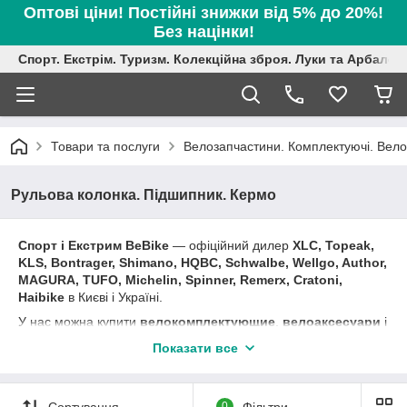
Оптові ціни! Постійні знижки від 5% до 20%!
Без націнки!
Спорт. Екстрім. Туризм. Колекційна зброя. Луки та Арбалет
Товари та послуги
Велозапчастини. Комплектуючі. Вел
Рульова колонка. Підшипник. Кермо
Спорт і Екстрим BeBike
― офіційний дилер
XLC,
Topeak,
KLS, Bontrager, Shimano, HQBC, Schwalbe, Wellgo, Author,
MAGURA, TUFO, Michelin, Spinner, Remerx, Cratoni,
Haibike
в Києві і Україні.
У нас можна купити
велокомплектующие
,
велоаксесуари
і
велозапчастини.
Показати все
В асортименті магазину:
рами, фреймсеты, вилки,
перекидки, задній перемикач передній перемикач, касети,
шатуни, системи, набір шестерень, моноблоки, шифтери,
Сортування
0
Фільтри