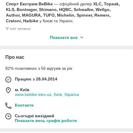
Спорт Екстрим BeBike
― офіційний дилер
XLC,
Topeak,
KLS, Bontrager, Shimano, HQBC, Schwalbe, Wellgo,
Author, MAGURA, TUFO, Michelin, Spinner, Remerx,
Cratoni, Haibike
у Києві та Україні.
У нас можна
купить
велокомплектующие
,
велоаксессуары
и
велозапч
Показати все
асти.
В асортименті магазину:
рами, фреймсеты, вилки,
перекидки, задній перемикач передній перемикач, касети,
Про нас
шатуни, системи, набір шестерень, моноблоки, шифтери,
ланцюг, гідролінії, сорочки, троси, вилки, зірки, гальмівні
82% позитивних з 56 відгуків за рік
ручки, адаптери, колодки, втулки, ексцентрики, гальма і
багато іншого.
Працює з 28.04.2014
В кінці сезону знижки до -70% на попередню колекцію,
м. Київ
постійні акції та вигідні пропозиції.
www.bebike.kiev.ua, Київ, Україна
Like
групи
Спорт Екстрим BeBike
Контакти
Сьогодні вихідний
Показати весь графік роботи