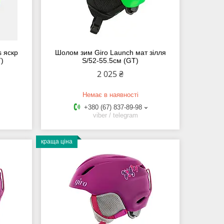
s яскр
Шолом зим Giro Launch мат зілля
T)
S/52-55.5см (GT)
2 025 ₴
Немає в наявності
+380 (67) 837-89-98
viber / telegram
краща ціна