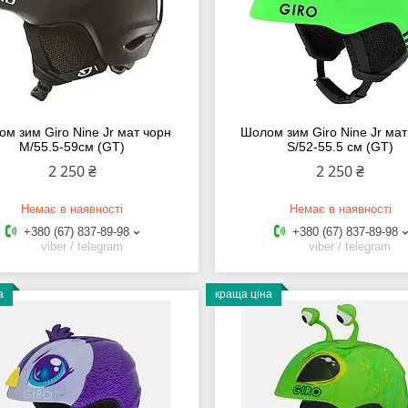
м зим Giro Nine Jr мат чорн
Шолом зим Giro Nine Jr мат
M/55.5-59см (GT)
S/52-55.5 см (GT)
2 250 ₴
2 250 ₴
Немає в наявності
Немає в наявності
+380 (67) 837-89-98
+380 (67) 837-89-98
viber / telegram
viber / telegram
а
краща ціна