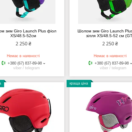
м зим Giro Launch Plus фіол
Шолом зим Giro Launch Plu
XS/48.5-52см
зілля XS/48.5-52 см (G
2 250 ₴
2 250 ₴
Немає в наявності
Немає в наявності
+380 (67) 837-89-98
+380 (67) 837-89-98
viber / telegram
viber / telegram
а
краща ціна