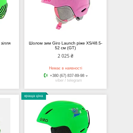
 зілля
Шолом зим Giro Launch ріже XS/48.5-
52 см (GT)
2 025 ₴
Немає в наявності
+380 (67) 837-89-98
viber / telegram
краща ціна