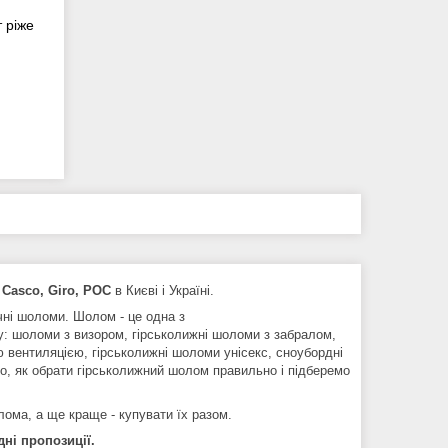
 ріже
 Casco, Giro, POC
в Києві і Україні.
чні шоломи. Шолом - це одна з
у: шоломи з визором, гірськолижні шоломи з забралом,
вентиляцією, гірськолижні шоломи унісекс, сноубордні
, як обрати гірськолижний шолом правильно і підберемо
лома, а ще краще - купувати їх разом.
дні пропозиції.