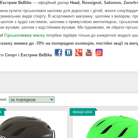
 Екстрим BeBike
― офіційний дилер
Head, Rossignol, Salomon, Zerorh
ожна купити гірськолижні шоломи для дорослих і дітей, жіночі сноуборди
тремальних видів спорту. В асортименті магазину: шоломи з визором, г
, шолом з аудіо системою, шоломи з примусовою вентиляцією, гірськоли
ми вухами, шолом з відстібними вухами. Ми підкажемо, як обрати гірськ
о!
Гірськолижну маску
потрібно підбере тільки до конкретної моделі шо
 сезону знижки до -70% на попередню колекцію, постійні акції та вигі
пи
Спорт і Екстрим BeBike
а
краща ціна