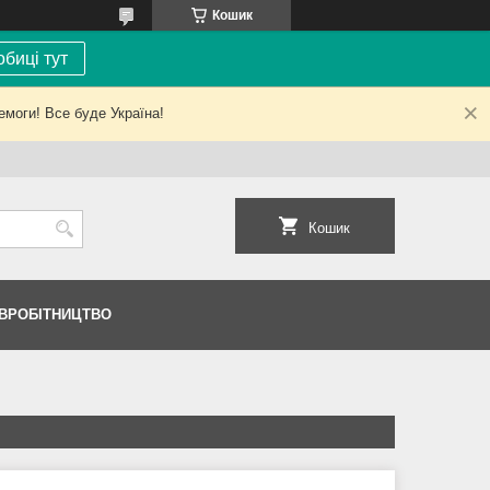
Кошик
биці тут
емоги! Все буде Україна!
Кошик
ІВРОБІТНИЦТВО