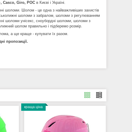
+, Casco, Giro, POC
в Києві і Україні.
чні шоломи. Шолом - це одна з найважливіших захистів
ірськолижні шоломи з забралом, шоломи з регулюванням
жні шоломи унісекс, сноубордні шоломи, шоломи з
олижний шолом правильно і підберемо розмір.
лома, а ще краще - купувати їх разом.
дні пропозиції.
краща ціна