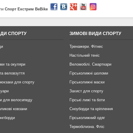
пи
Спорт Екстрим BeBike
ИДИ СПОРТУ
ЗИМОВІ ВИДИ СПОРТУ
ди
Тренажери. Фітнес
Настільний теніс
ми та окуляри
Веломобілі. Смарткари
та веловзуття
Гірськолижні шоломи
рюкзаки для спорту
Гірськолижні маски
суари
Захист для спорту
и для велосипеду
Гірські лижі та боти
оликові ковзани
Сноуборди та кріплення
онгборди
Гірськолижний одяг
Термобілизна. Фліс