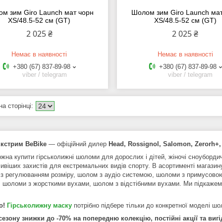
м зим Giro Launch мат чорн
Шолом зим Giro Launch мат
XS/48.5-52 см (GT)
XS/48.5-52 см (GT)
2 025 ₴
2 025 ₴
Немає в наявності
Немає в наявності
+380 (67) 837-89-98
+380 (67) 837-89-98
viber / telegram
viber / telegram
Екстрим BeBike
― офіційний дилер
Head, Rossignol, Salomon, Zerorh+,
ожна купити гірськолижні шоломи для дорослих і дітей, жіночі сноуборди
ивіших захистів для екстремальних видів спорту. В асортименті магазин
з регулюванням розміру, шолом з аудіо системою, шоломи з примусовою 
 шоломи з жорсткими вухами, шолом з відстібними вухами. Ми підкажемо
о!
Гірськолижну маску
потрібно підбере тільки до конкретної моделі шо
 сезону знижки до -70% на попередню колекцію, постійні акції та вигі