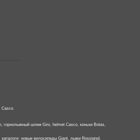
, Casco.
 горнолыжный шлем Giro, helmet Casco, коньки Botas,
 каталоге: новые велосипеды Giant, лыжи Rossignol,