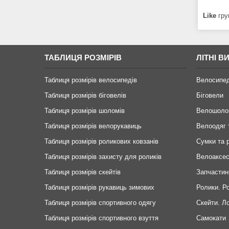
Like
гру
ТАБЛИЦЯ РОЗМІРІВ
ЛІТНІ В
Таблиця розмірів велосипедів
Велосипе
Таблиця розмірів біговелів
Біговели
Таблиця розмірів шоломів
Велошоло
Таблиця розмірів велорукавиць
Велоодяг 
Таблиця розмірів роликових ковзанів
Сумки та 
Таблиця розмірів захисту для роликів
Велоаксе
Таблиця розмірів скейтів
Запчастин
Таблиця розмірів рукавиць зимових
Ролики. Р
Таблиця розмірів спортивного одягу
Скейти. Л
Таблиця розмірів спортивного взуття
Самокати