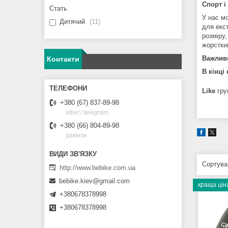
Спорт і
Стать
У нас м
Дитячий
11
для екс
розміру
жорстки
Важлив
Контакти
В кінці
Like
гру
+380 (67) 837-89-98
viber / telegram
+380 (66) 804-89-98
дзвінок
http://www.bebike.com.ua
bebike.kiev@gmail.com
краща цін
+380678378998
+380678378998