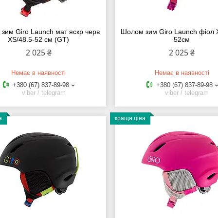
зим Giro Launch мат яскр черв
Шолом зим Giro Launch фіол 
XS/48.5-52 см (GT)
52см
2 025 ₴
2 025 ₴
Немає в наявності
Немає в наявності
+380 (67) 837-89-98
+380 (67) 837-89-98
viber / telegram
viber / telegram
а
краща ціна