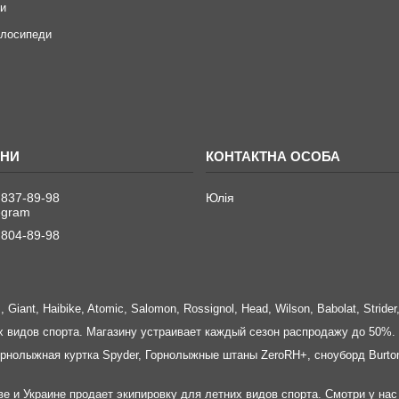
ри
елосипеди
 837-89-98
Юлія
legram
 804-89-98
iant, Haibike, Atomic, Salomon, Rossignol, Head, Wilson, Babolat, Strider
х видов спорта. Магазину устраивает каждый сезон распродажу до 50%.
рнолыжная куртка Spyder, Горнолыжные штаны ZeroRH+, сноуборд Burton,
ве и Украине продает экипировку для летних видов спорта. Смотри у нас