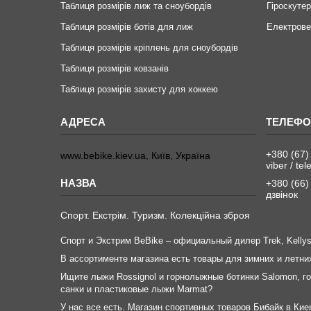
Таблиця розмірів лиж та сноубордів
Гіроскуте
Таблиця розмірів ботів для лиж
Електров
Таблиця розмірів кріплень для сноубордів
Таблиця розмірів ковзанів
Таблиця розмірів захисту для хоккею
+380 (67)
www.bebike.kiev.ua, Київ, Україна
viber / te
+380 (66)
дзвінок
Спорт. Екстрім. Туризм. Колекційна зброя
Спорт и Экстрим BeBike – официальный дилер Trek, Kellys, G
В ассортименте магазина есть товары для зимних и летни
Ищите лыжи Rossignol и горнолыжные ботинки Salomon, го
санки и пластиковые лыжи Marmat?
У нас все есть. Магазин спортивных товаров Бибайк в Кие