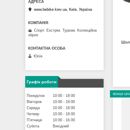
www.bebike.kiev.ua, Київ, Україна
Спорт. Екстрім. Туризм. Колекційна
зброя
Шоло
Юлія
Графік роботи
краща цін
Понеділок
10:00
18:00
Вівторок
10:00
18:00
Середа
10:00
18:00
Четвер
10:00
18:00
Пʼятниця
10:00
16:00
Субота
Вихідний