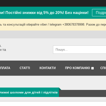
ни! Постійні знижки від 5% до 20%! Без націнки!
Подро
 та консультацій обирайте viber / telegram +380678378998. Разом до пер
.
и та
ОПЛАТА
СТАТТІ
КОНТАКТИ
ПРО КОМПАНІЮ
СП
лижні шоломи для дітей і підлітків