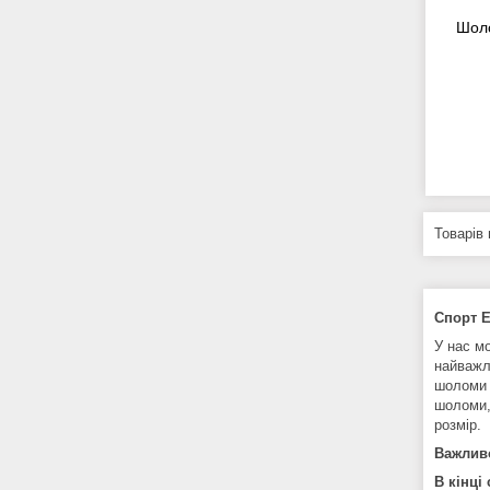
Шоло
Спорт 
У нас м
найважл
шоломи 
шоломи,
розмір.
Важлив
В кінці