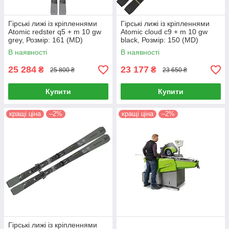
Гірські лижі із кріпленнями
Гірські лижі із кріпленнями
Atomic redster q5 + m 10 gw
Atomic cloud c9 + m 10 gw
grey, Розмір: 161 (MD)
black, Розмір: 150 (MD)
В наявності
В наявності
25 284
23 177
₴
₴
25 800 ₴
23 650 ₴
Купити
Купити
кращі ціна
–2%
кращі ціна
–2%
Гірські лижі із кріпленнями