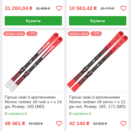
31 260,04
10 563,42
₴
₴
31 898 ₴
10 779 ₴
Купити
Купити
кращі ціна
–2%
кращі ціна
–2%
Гірські лижі із кріпленнями
Гірські лижі із кріпленнями
Atomic redster s9 rvsk s + x 14
Atomic redster s9 servo + x 12
gw, Розмір: 160 (MD)
gw red, Розмір: 165, 171 (MD)
В наявності
В наявності
48 461
42 140
₴
₴
49 450 ₴
43 000 ₴