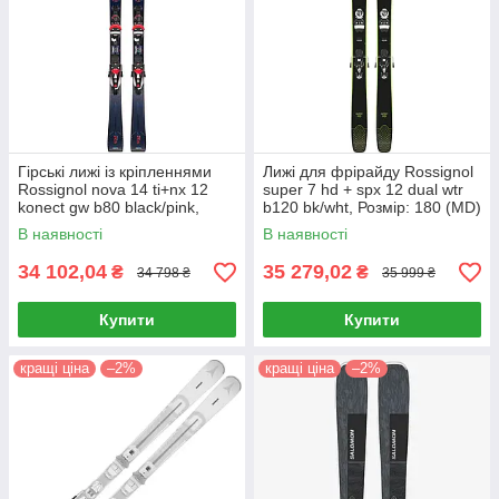
Гірські лижі із кріпленнями
Лижі для фрірайду Rossignol
Rossignol nova 14 ti+nx 12
super 7 hd + spx 12 dual wtr
konect gw b80 black/pink,
b120 bk/wht, Розмір: 180 (MD)
Розмір: 153 (MD)
В наявності
В наявності
34 102,04
35 279,02
₴
₴
34 798 ₴
35 999 ₴
Купити
Купити
кращі ціна
–2%
кращі ціна
–2%