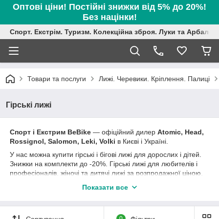
Оптові ціни! Постійні знижки від 5% до 20%!
Без націнки!
Спорт. Екстрім. Туризм. Колекційна зброя. Луки та Арбалет
Товари та послуги
Лижі. Черевики. Кріплення. Палиці
Гірські лижі
Спорт і Екстрим BeBike
― офіційний дилер
Atomic, Head,
Rossignol, Salomon, Leki, Volki
в Києві і Україні.
У нас можна купити гірські і бігові лижі для дорослих і дітей.
Знижки на комплекти до -20%. Гірські лижі для любителів і
професіоналів, жіночі та дитячі лижі за розпродажної ціною,
універсальні і спортивні гірські лижі. Більшість моделей лиж
Показати все
йдуть в комплекті з кріпленнями. В асортименті магазину
гірськолижні черевики за акції, жіночі гірськолижні черевики зі
знижкою, розпродаж дитячих гірськолижних черевик 2018
Сортування
0
Фільтри