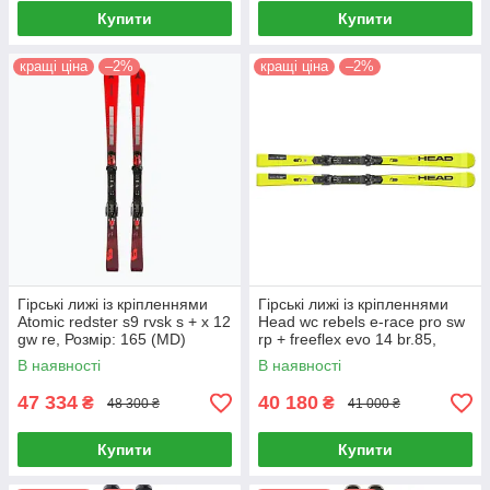
Купити
Купити
кращі ціна
–2%
кращі ціна
–2%
Гірські лижі із кріпленнями
Гірські лижі із кріпленнями
Atomic redster s9 rvsk s + x 12
Head wc rebels e-race pro sw
gw re, Розмір: 165 (MD)
rp + freeflex evo 14 br.85,
Розмір: 165, 170 (MD)
В наявності
В наявності
47 334
40 180
₴
₴
48 300 ₴
41 000 ₴
Купити
Купити