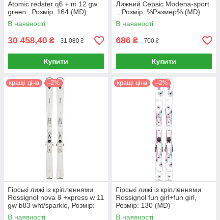
Atomic redster q6 + m 12 gw
Лижний Сервіс Modena-sport
green., Розмір: 164 (MD)
., Розмір: %Размер% (MD)
В наявності
В наявності
30 458,40
686
₴
₴
31 080 ₴
700 ₴
Купити
Купити
кращі ціна
–2%
кращі ціна
–2%
Гірські лижі із кріпленнями
Гірські лижі із кріпленнями
Rossignol nova 8 +xpress w 11
Rossignol fun girl+fun girl,
gw b83 wht/sparkle, Розмір:
Розмір: 130 (MD)
149, 156 (MD)
В наявності
В наявності