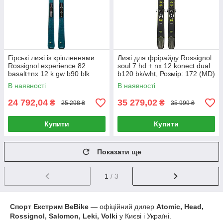
Гірські лижі із кріпленнями
Лижі для фрірайду Rossignol
Rossignol experience 82
soul 7 hd + nx 12 konect dual
basalt+nx 12 k gw b90 blk
b120 bk/wht, Розмір: 172 (MD)
chrom, Розмір: 176 (MD)
В наявності
В наявності
24 792,04
35 279,02
₴
₴
25 298 ₴
35 999 ₴
Купити
Купити
Показати ще
1
/ 3
Спорт Екстрим BeBike
― офіційний дилер
Atomic, Head,
Rossignol, Salomon, Leki, Volki
у Києві і Україні.