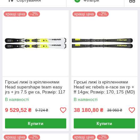
року, гірськолижні туристичні палиці. Подарунки до кожної
покупці!
кращі ціна
–2%
кращі ціна
–2%
Розпродаж попередніх колекцій до -70%!
Like
групи
Спорт і Екстрим BeBike
Гірські лижі із кріпленнями
Гірські лижі із кріпленнями
Head supershape team easy
Head wc rebels e-race sw rp +
jrs + jrs 7.5 gw ca, Розмір: 117
ff 14gw, Розмір: 170, 175 (MD)
(MD)
В наявності
В наявності
9 529,52
38 180,80
₴
₴
9 724 ₴
38 960 ₴
Купити
Купити
кращі ціна
–2%
кращі ціна
–2%