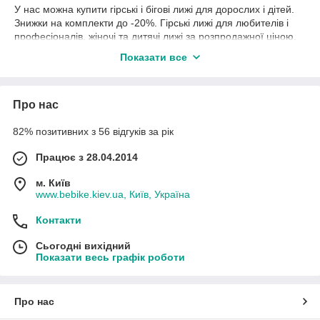
У нас можна купити гірські і бігові лижі для дорослих і дітей.
Знижки на комплекти до -20%. Гірські лижі для любителів і
професіоналів, жіночі та дитячі лижі за розпродажної ціною,
універсальні і спортивні гірські лижі. Більшість моделей лиж
Показати все
йдуть в комплекті з кріпленнями. В асортименті магазину
гірськолижні черевики за акції, жіночі гірськолижні черевики зі
знижкою, розпродаж дитячих гірськолижних черевик 2018
Про нас
року, гірськолижні туристичні палиці. Подарунки до кожної
покупці!
82% позитивних з 56 відгуків за рік
Розпродаж попередніх колекцій до -70%!
Працює з 28.04.2014
м. Київ
www.bebike.kiev.ua, Київ, Україна
Контакти
Сьогодні вихідний
Показати весь графік роботи
Про нас
Like
групи
Спорт Екстрим BeBike