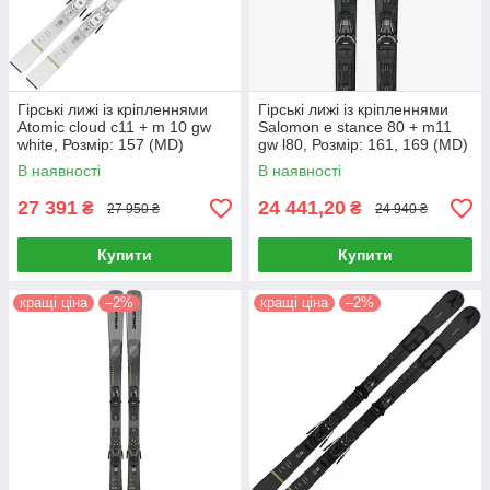
Гірські лижі із кріпленнями
Гірські лижі із кріпленнями
Atomic cloud c11 + m 10 gw
Salomon e stance 80 + m11
white, Розмір: 157 (MD)
gw l80, Розмір: 161, 169 (MD)
В наявності
В наявності
27 391
24 441,20
₴
₴
27 950 ₴
24 940 ₴
Купити
Купити
кращі ціна
–2%
кращі ціна
–2%