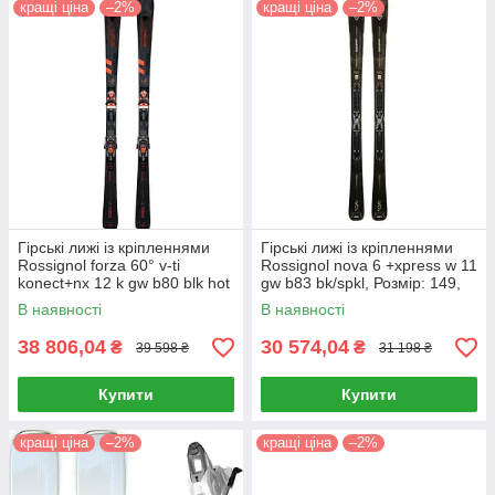
кращі ціна
–2%
кращі ціна
–2%
Гірські лижі із кріпленнями
Гірські лижі із кріпленнями
Rossignol forza 60° v-ti
Rossignol nova 6 +xpress w 11
konect+nx 12 k gw b80 blk hot
gw b83 bk/spkl, Розмір: 149,
red, Розмір: 171 (MD)
142, 156 (MD)
В наявності
В наявності
38 806,04
30 574,04
₴
₴
39 598 ₴
31 198 ₴
Купити
Купити
кращі ціна
–2%
кращі ціна
–2%