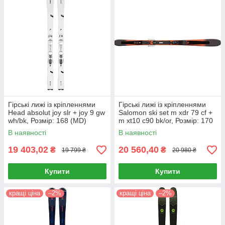
Гірські лижі із кріпленнями
Гірські лижі із кріпленнями
Head absolut joy slr + joy 9 gw
Salomon ski set m xdr 79 cf +
wh/bk, Розмір: 168 (MD)
m xt10 c90 bk/or, Розмір: 170
(MD)
В наявності
В наявності
19 403,02
20 560,40
₴
₴
19 799 ₴
20 980 ₴
Купити
Купити
кращі ціна
–2%
кращі ціна
–2%