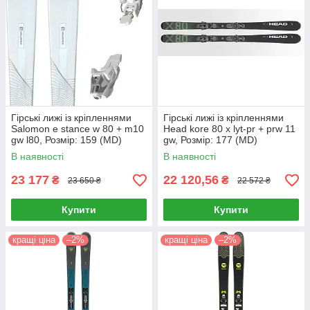
Гірські лижі із кріпленнями
Гірські лижі із кріпленнями
Salomon e stance w 80 + m10
Head kore 80 x lyt-pr + prw 11
gw l80, Розмір: 159 (MD)
gw, Розмір: 177 (MD)
В наявності
В наявності
23 177
22 120,56
₴
₴
23 650 ₴
22 572 ₴
Купити
Купити
кращі ціна
–2%
кращі ціна
–2%