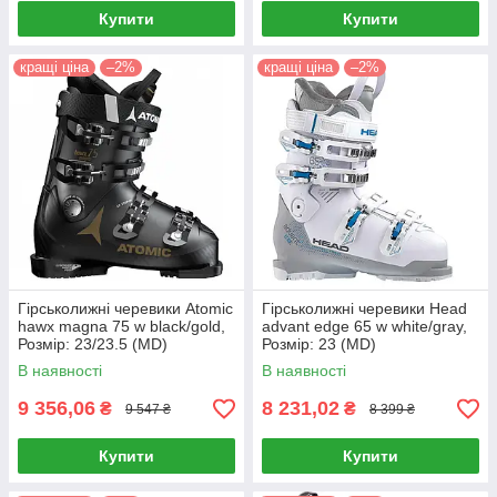
Купити
Купити
кращі ціна
–2%
кращі ціна
–2%
Гірськолижні черевики Atomic
Гірськолижні черевики Head
hawx magna 75 w black/gold,
advant edge 65 w white/gray,
Розмір: 23/23.5 (MD)
Розмір: 23 (MD)
В наявності
В наявності
9 356,06
8 231,02
₴
₴
9 547 ₴
8 399 ₴
Купити
Купити