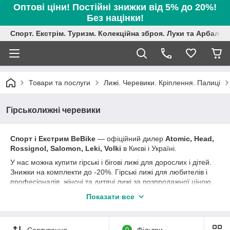
Оптові ціни! Постійні знижки від 5% до 20%!
Без націнки!
Спорт. Екстрім. Туризм. Колекційна зброя. Луки та Арбалет
Товари та послуги
Лижі. Черевики. Кріплення. Палиці
Гірськолижні черевики
Спорт і Екстрим BeBike
― офіційний дилер
Atomic, Head,
Rossignol, Salomon, Leki, Volki
в Києві і Україні.
У нас можна купити гірські і бігові лижі для дорослих і дітей.
Знижки на комплекти до -20%. Гірські лижі для любителів і
професіоналів, жіночі та дитячі лижі за розпродажної ціною,
універсальні і спортивні гірські лижі. Більшість моделей лиж
Показати все
йдуть в комплекті з кріпленнями. В асортименті магазину
гірськолижні черевики за акції, жіночі гірськолижні черевики зі
знижкою, розпродаж дитячих гірськолижних черевик 2018
Сортування
0
Фільтри