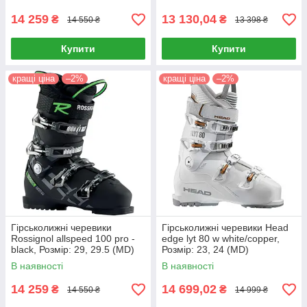
14 259
13 130,04
₴
₴
14 550 ₴
13 398 ₴
Купити
Купити
кращі ціна
–2%
кращі ціна
–2%
Гірськолижні черевики
Гірськолижні черевики Head
Rossignol allspeed 100 pro -
edge lyt 80 w white/copper,
black, Розмір: 29, 29.5 (MD)
Розмір: 23, 24 (MD)
В наявності
В наявності
14 259
14 699,02
₴
₴
14 550 ₴
14 999 ₴