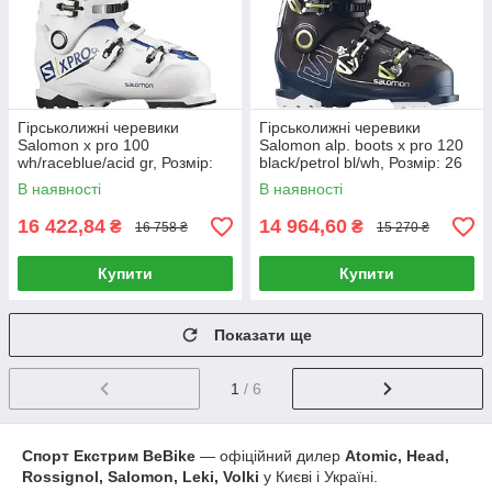
Гірськолижні черевики
Гірськолижні черевики
Salomon x pro 100
Salomon alp. boots x pro 120
wh/raceblue/acid gr, Розмір:
black/petrol bl/wh, Розмір: 26
26/26.5 (MD)
(MD)
В наявності
В наявності
16 422,84
14 964,60
₴
₴
16 758 ₴
15 270 ₴
Купити
Купити
Показати ще
1
/ 6
Спорт Екстрим BeBike
― офіційний дилер
Atomic, Head,
Rossignol, Salomon, Leki, Volki
у Києві і Україні.