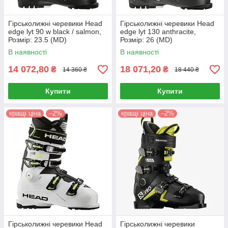
Гірськолижні черевики Head
Гірськолижні черевики Head
edge lyt 90 w black / salmon,
edge lyt 130 anthracite,
Розмір: 23.5 (MD)
Розмір: 26 (MD)
В наявності
В наявності
14 072,80
18 071,20
₴
₴
14 360 ₴
18 440 ₴
Купити
Купити
кращі ціна
–2%
кращі ціна
–2%
Гірськолижні черевики Head
Гірськолижні черевики