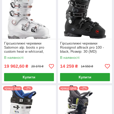
Гірськолижні черевики
Гірськолижні черевики
Salomon alp. boots x pro
Rossignol alltrack pro 100 -
custom heat w wh/corail,
black, Розмір: 30 (MD)
Розмір: 23.5, 24.5, 26 (MD)
В наявності
В наявності
19 962,60
14 259
₴
₴
20 370 ₴
14 550 ₴
Купити
Купити
кращі ціна
–2%
кращі ціна
–2%