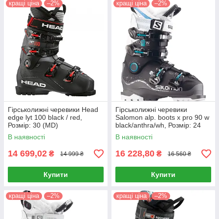
кращі ціна
–2%
кращі ціна
–2%
Гірськолижні черевики Head
Гірськолижні черевики
edge lyt 100 black / red,
Salomon alp. boots x pro 90 w
Розмір: 30 (MD)
black/anthra/wh, Розмір: 24
(MD)
В наявності
В наявності
14 699,02
16 228,80
₴
₴
14 999 ₴
16 560 ₴
Купити
Купити
кращі ціна
–2%
кращі ціна
–2%