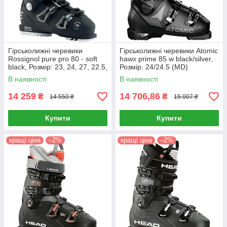
Гірськолижні черевики
Гірськолижні черевики Atomic
Rossignol pure pro 80 - soft
hawx prime 85 w black/silver,
black, Розмір: 23, 24, 27, 22.5,
Розмір: 24/24.5 (MD)
24.5, 27.5 (MD)
В наявності
В наявності
14 259
14 706,86
₴
₴
14 550 ₴
15 007 ₴
Купити
Купити
кращі ціна
–2%
кращі ціна
–2%