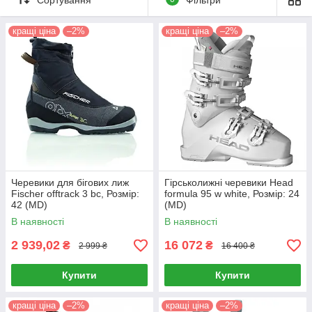
року, гірськолижні туристичні палиці. Подарунки до кожної
покупці!
кращі ціна
–2%
кращі ціна
–2%
Розпродаж попередніх колекцій до -70%!
Like
групи
Спорт і Екстрим BeBike
Черевики для бігових лиж
Гірськолижні черевики Head
Fischer offtrack 3 bc, Розмір:
formula 95 w white, Розмір: 24
42 (MD)
(MD)
В наявності
В наявності
2 939,02
16 072
₴
₴
2 999 ₴
16 400 ₴
Купити
Купити
кращі ціна
–2%
кращі ціна
–2%