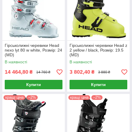
Гірськолижні черевики Head
Гірськолижні черевики Head z
nexo lyt 80 w white, Розмір: 24
2 yellow / black, Розмір: 19.5
(MD)
(MD)
В наявності
В наявності
14 464,80
3 802,40
₴
₴
14 760 ₴
3 880 ₴
Купити
Купити
кращі ціна
–2%
кращі ціна
–2%