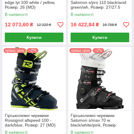
edge lyt 100 white / yellow,
Salomon s/pro 110 black/acid
Розмір: 26 (MD)
green/wh, Розмір: 27/27.5
(MD)
В наявності
В наявності
12 073,60
16 422,84
₴
₴
12 320 ₴
16 758 ₴
Купити
Купити
кращі ціна
–2%
кращі ціна
–2%
Гірськолижні черевики
Гірськолижні черевики
Rossignol allspeed 100 -
Salomon s/max 70 w
dark/blue, Розмір: 27 (MD)
black/white/pink, Розмір:
23/23.5, 24/24.5 (MD)
В наявності
В наявності