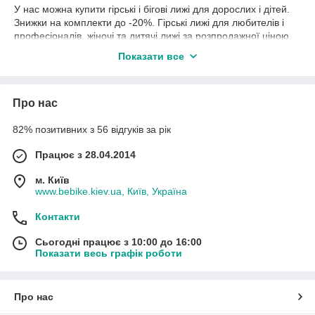
У нас можна купити гірські і бігові лижі для дорослих і дітей.
Знижки на комплекти до -20%. Гірські лижі для любителів і
професіоналів, жіночі та дитячі лижі за розпродажної ціною,
універсальні і спортивні гірські лижі. Більшість моделей лиж
Показати все
йдуть в комплекті з кріпленнями. В асортименті магазину
гірськолижні черевики за акції, жіночі гірськолижні черевики зі
знижкою, розпродаж дитячих гірськолижних черевик 2018
Про нас
року, гірськолижні туристичні палиці. Подарунки до кожної
покупці!
82% позитивних з 56 відгуків за рік
Розпродаж попередніх колекцій до -70%!
Працює з 28.04.2014
м. Київ
www.bebike.kiev.ua, Київ, Україна
Контакти
Сьогодні працює з 10:00 до 16:00
Показати весь графік роботи
Про нас
Like
групи
Спорт Екстрим BeBike