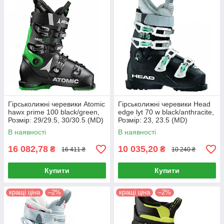
Гірськолижні черевики Atomic
Гірськолижні черевики Head
hawx prime 100 black/green,
edge lyt 70 w black/anthracite,
Розмір: 29/29.5, 30/30.5 (MD)
Розмір: 23, 23.5 (MD)
В наявності
В наявності
16 082,78
10 035,20
₴
₴
16 411 ₴
10 240 ₴
Купити
Купити
кращі ціна
–2%
кращі ціна
–2%