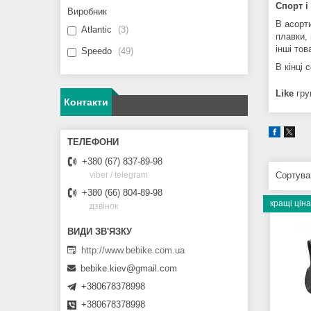
Спорт і
Виробник
В асорт
Atlantic
3
плавки,
інші тов
Speedo
49
В кінці 
Like
гру
Контакти
+380 (67) 837-89-98
viber / telegram
+380 (66) 804-89-98
кращі ціна
дзвінок
http://www.bebike.com.ua
bebike.kiev@gmail.com
+380678378998
+380678378998