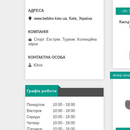
–2%
www.bebike.kiev.ua, Київ, Україна
Капці
Спорт. Екстрім. Туризм. Колекційна
зброя
Юлія
кращі ціна
Графік роботи
Понеділок
10:00
18:00
Вівторок
10:00
18:00
Середа
10:00
18:00
Четвер
10:00
18:00
Пʼятниця
10:00
16:00