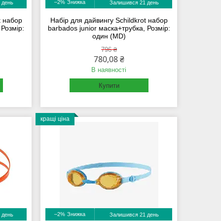
–2%
 день
Залишився 21 день
t набор
Набір для дайвингу Schildkrot набор
Розмір:
barbados junior маска+трубка, Розмір:
один (MD)
796 ₴
780,08 ₴
В наявності
Купити
кращі ціна
–2%
 день
Залишився 21 день