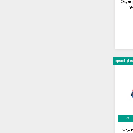
Окуля
g
кращі ціна
–2%
Окул