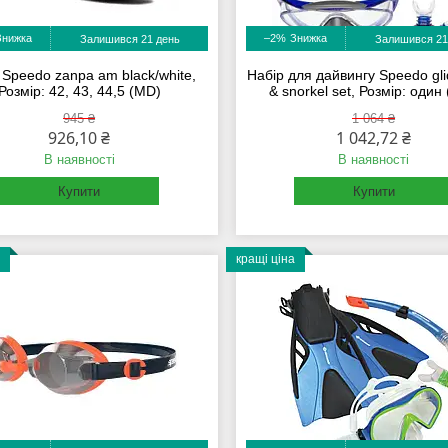
–2%
Залишився 21 день
Залишився 21
 Speedo zanpa am black/white,
Набір для дайвингу Speedo gl
Розмір: 42, 43, 44,5 (MD)
& snorkel set, Розмір: один
945 ₴
1 064 ₴
926,10 ₴
1 042,72 ₴
В наявності
В наявності
Купити
Купити
кращі ціна