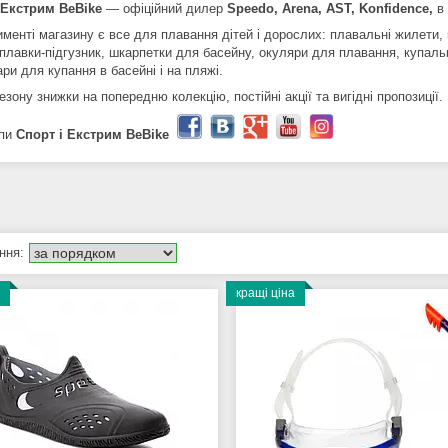
 Екстрим BeBike
― офіційний дилер
Speedo, Arena, AST, Konfidence,
в 
именті магазину є все для плавання дітей і дорослих: плавальні жилети,
 плавки-підгузник, шкарпетки для басейну, окуляри для плавання, купаль
ари для купання в басейні і на пляжі.
сезону знижки на попередню колекцію, постійні акції та вигідні пропозиції.
пи
Спорт і Екстрим BeBike
кращі ціна