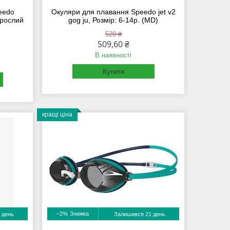
eedo
Окуляри для плавання Speedo jet v2
орослий
gog ju, Розмір: 6-14р. (MD)
520 ₴
509,60 ₴
В наявності
Купити
кращі ціна
–2%
 день
Залишився 21 день