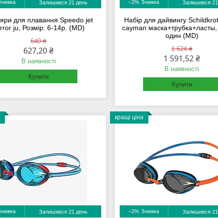
–2%
Залишився 21 день
Залишився 21
яри для плавання Speedo jet
Набір для дайвингу Schildkro
rror ju, Розмір: 6-14р. (MD)
cayman маска+трубка+ласты, 
один (MD)
640 ₴
627,20 ₴
1 624 ₴
1 591,52 ₴
В наявності
В наявності
Купити
Купити
кращі ціна
–2%
Залишився 21 день
Залишився 21