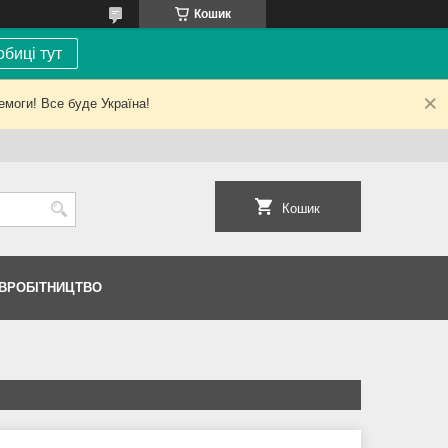
Кошик
биці тут
емоги! Все буде Україна!
Кошик
ІВРОБІТНИЦТВО