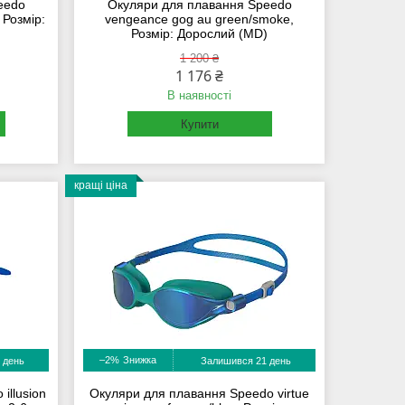
eedo
Окуляри для плавання Speedo
 Розмір:
vengeance gog au green/smoke,
Розмір: Дорослий (MD)
1 200 ₴
1 176 ₴
В наявності
Купити
кращі ціна
–2%
 день
Залишився 21 день
illusion
Окуляри для плавання Speedo virtue