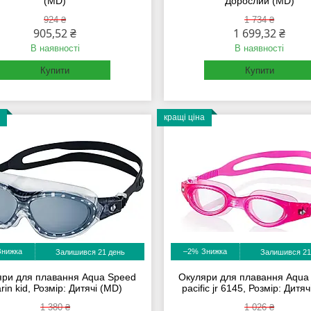
(MD)
Дорослий (MD)
924 ₴
1 734 ₴
905,52 ₴
1 699,32 ₴
В наявності
В наявності
Купити
Купити
кращі ціна
–2%
Залишився 21 день
Залишився 21
яри для плавання Aqua Speed
Окуляри для плавання Aqua
rin kid, Розмір: Дитячі (MD)
pacific jr 6145, Розмір: Дитя
1 380 ₴
1 026 ₴