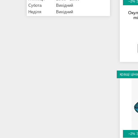
–2%
Субота
Вихідний
Неділя
Вихідний
Окул
mi
кращі ціна
–2%