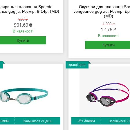
ляри для плавання Speedo
Окуляри для плавання Sp
nce gog ju, Розмір: 6-14р. (MD)
vengeance gog au, Розмір: Д
(MD)
920 ₴
901,60 ₴
1 200 ₴
1 176 ₴
В наявності
В наявності
Купити
Купити
кращі ціна
–2%
Залишився 21 день
Залишився 21