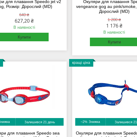
ри для плавання Speedo jet v2
Окуляри для плавання Sp
og, Розмір: Дорослий (MD)
vengeance gog au pink/smoke,
Дорослий (MD)
640 ₴
627,20 ₴
1 200 ₴
1 176 ₴
В наявності
В наявності
Купити
Купити
кращі ціна
–2%
Залишився 21 день
Залишився 21
яри для плавання Speedo sea
Окуляри для плавання Speedo 