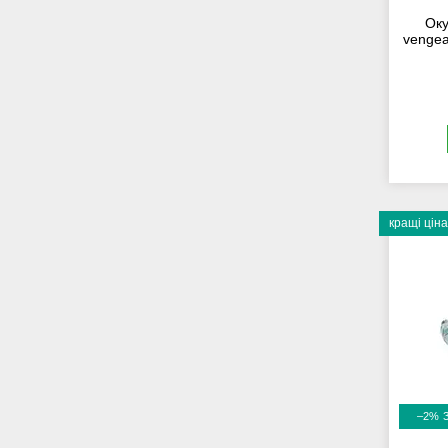
Оку
vengea
кращі ціна
–2%