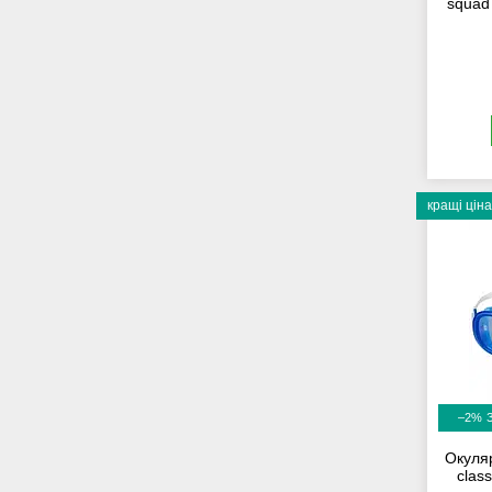
squad 
кращі ціна
–2%
Окуляр
class