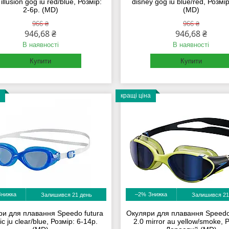
illusion gog iu red/blue, Розмір:
disney gog iu blue/red, Розмір
2-6р. (MD)
(MD)
966 ₴
966 ₴
946,68 ₴
946,68 ₴
В наявності
В наявності
Купити
Купити
кращі ціна
–2%
Залишився 21 день
Залишився 21
и для плавання Speedo futura
Окуляри для плавання Speedo
ic ju clear/blue, Розмір: 6-14р.
2.0 mirror au yellow/smoke, 