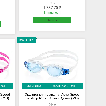
1 365 ₴
1 337,70 ₴
В наявності
Купити
кращі ціна
–2%
 день
Залишився 21 день
 Speed
Окуляри для плавання Aqua Speed
чі (MD)
pacific jr 6147, Розмір: Дитячі (MD)
944 ₴