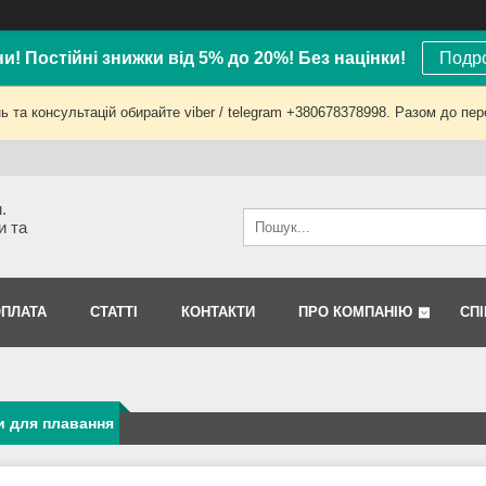
ни! Постійні знижки від 5% до 20%! Без націнки!
Подро
 та консультацій обирайте viber / telegram +380678378998. Разом до пер
.
и та
ОПЛАТА
СТАТТІ
КОНТАКТИ
ПРО КОМПАНІЮ
СП
и для плавання