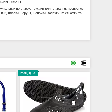
Києві і Україні.
 купальник-поплавок, трусики для плавання, неопренові
ники, плавки, беруші, шапочки, тапочки, въетнамки та
кращі ціна