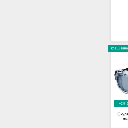
кращі ціна
–2%
Окул
ma