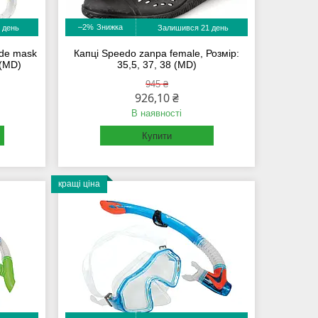
–2%
 день
Залишився 21 день
ide mask
Капці Speedo zanpa female, Розмір:
 (MD)
35,5, 37, 38 (MD)
945 ₴
926,10 ₴
В наявності
Купити
кращі ціна