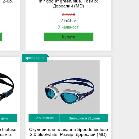
: 2-6р.
mir gog af green/blue, Розмір:
Дорослий (MD)
2 700 ₴
2 646 ₴
В наявності
Купити
кращі ціна
–2%
 день
Залишився 21 день
 biofuse
Окуляри для плавання Speedo biofuse
Розмір:
2.0 blue/white, Розмір: Дорослий (MD)