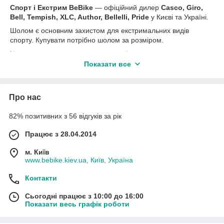
Спорт і Екстрим BeBike
― офіційний дилер
Casco, Giro,
Bell, Tempish, XLC, Author, Bellelli, Pride
у Києві та Україні.
Шолом є основним захистом для екстримальних видів
спорту. Купувати потрібно шолом за розміром.
У нас можна купити
велоокуляри і велошлемы
:
шолом дитячий, шолом для дорослих, шолом, захист для
Показати все
велосипеда, шолом для велосипеда, дитячий шолом, шолом
для скейта, велошолом з визором, шолом fullface, шолом із
захистом подборобка, велошолом для тріалу.
Про нас
Розпродаж
наприкінці сезону попередніх колекцій. Вигідні
акції та пропозиції.
82% позитивних з 56 відгуків за рік
Like
групи
Спорт Екстрим BeBike
Працює з 28.04.2014
м. Київ
www.bebike.kiev.ua, Київ, Україна
Контакти
Сьогодні працює з 10:00 до 16:00
Показати весь графік роботи