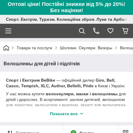
Оптові ціни! Постійні знижки від 5% до 20%!
Без націнки!
Спорт. Екстрім. Туризм. Колекційна зброя. Луки та Арбалет
Товари та послуги
Шоломи. Окуляри. Визоры
Велошл
Велошлемы для дітей і підлітків
Спорт і Екстрим BeBike
― офіційний дилер
Giro, Bell,
Casco, Tempish, XLC, Author, Bellelli, Pride
в Києві і Україні.
У нас можна купити
велоокуляри, маски і велошлемы
для
дітей і дорослих. В асортименті: шолом дитячий, велошолом
для дорослих, велошолом з визором, захист для велосипеда,
шолом для велосипеда, дитячий шолом, шолом для скейта,
Показати все
шолом fullface, шолом з захистом підборіддя.
Розпродаж
попередніх колекцій зі знижкою до 70%. Вигідні
акції та пропозиції! Система лояльності для постійних
Сортування
0
Фільтри