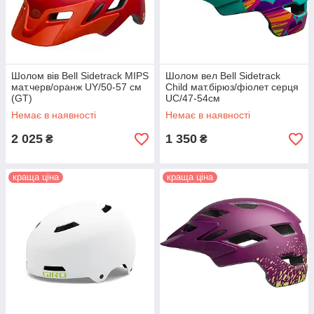
Шолом вів Bell Sidetrack MIPS
Шолом вел Bell Sidetrack
мат.черв/оранж UY/50-57 см
Child мат.бірюз/фіолет серця
(GT)
UC/47-54см
Немає в наявності
Немає в наявності
2 025
1 350
₴
₴
краща ціна
краща ціна