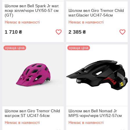
Шолом вел Bell Spark Jr мат.
яскр зілля/чорн UY/50-57 см
Шолом вел Giro Tremor Child
(GT)
мат.Glacier UC/47-54см
Немає в наявності
Немає в наявності
1 710
2 385
₴
₴
краща ціна
краща ціна
Шолом вел Giro Tremor Child
Шолом вел Bell Nomad Jr
мат.рож ST UC/47-54см
MIPS чорн/черв UY/52-57см
Немає в наявності
Немає в наявності