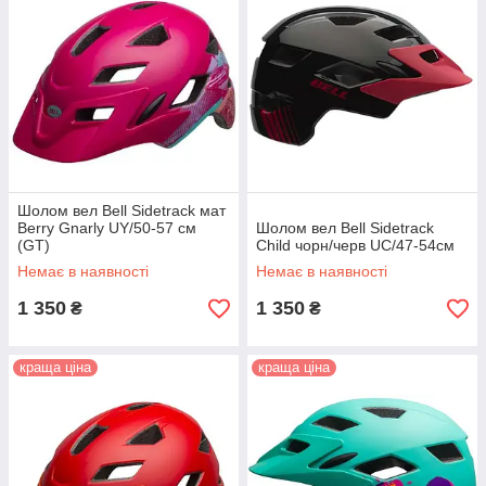
Шолом вел Bell Sidetrack мат
Berry Gnarly UY/50-57 см
Шолом вел Bell Sidetrack
(GT)
Child чорн/черв UC/47-54см
Немає в наявності
Немає в наявності
1 350
1 350
₴
₴
краща ціна
краща ціна