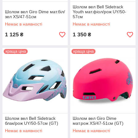
Шолом вел Bell Sidetrack
Шолом вел Giro Dime мат.біл/
Youth мат.фіол/рож UY/50-
зел XS/47-51см
57см
Немає в наявності
Немає в наявності
1 125
1 350
₴
₴
краща ціна
краща ціна
Шолом вел Bell Sidetrack
Шолом вел Giro Dime
блак/рож UY/50-57см (GT)
мат.рож XS/47-51см (GT)
Немає в наявності
Немає в наявності