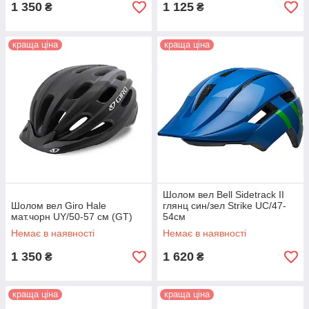
1 350
1 125
₴
₴
краща ціна
краща ціна
Шолом вел Bell Sidetrack II
Шолом вел Giro Hale
глянц син/зел Strike UC/47-
мат.чорн UY/50-57 см (GT)
54см
Немає в наявності
Немає в наявності
1 350
1 620
₴
₴
краща ціна
краща ціна