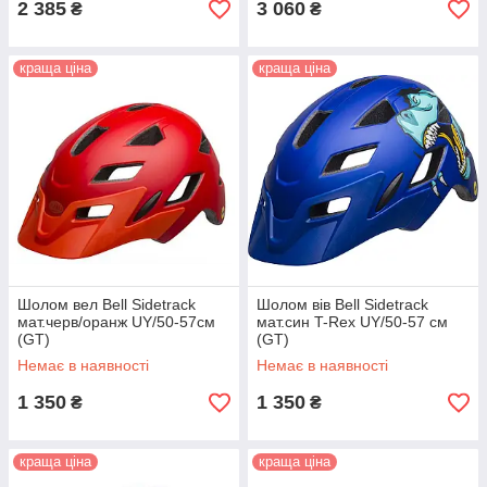
2 385
3 060
₴
₴
краща ціна
краща ціна
Шолом вел Bell Sidetrack
Шолом вів Bell Sidetrack
мат.черв/оранж UY/50-57см
мат.син T-Rex UY/50-57 см
(GT)
(GT)
Немає в наявності
Немає в наявності
1 350
1 350
₴
₴
краща ціна
краща ціна