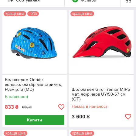
покупців.
кращі ціна
–2%
краща ціна
Like
групи
Спорт і Екстрим BeBike
Велошолом Onride
велошолом clip монстрики s,
Розмір: S (MD)
Шолом вел Giro Tremor MIPS
мат. яскр.черв UY/50-57 см
В наявності
(GT)
833
Немає в наявності
₴
850 ₴
3 600
₴
Купити
краща ціна
краща ціна