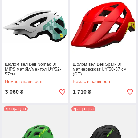
Шолом вел Bell Nomad Jr
Шолом вел Bell Spark Jr
MIPS мат.біл/ментол UY/52-
мат.черв/жовт UY/50-57 см
57см
(GT)
Немає в наявності
Немає в наявності
3 060
1 710
₴
₴
краща ціна
краща ціна