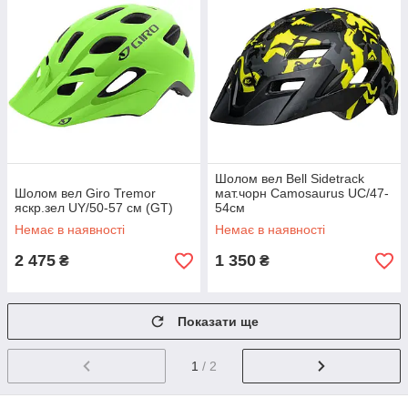
Шолом вел Bell Sidetrack
Шолом вел Giro Tremor
мат.чорн Camosaurus UC/47-
яскр.зел UY/50-57 см (GT)
54см
Немає в наявності
Немає в наявності
2 475
1 350
₴
₴
Показати ще
1
/ 2