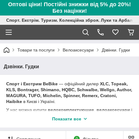
Оптові ціни! Постійні знижки від 5% до 20%!
Без націнки!
Спорт. Екстрім. Туризм. Колекційна зброя. Луки та Арбалет
Товари та послуги
Велоаксесуари
Дзвінки. Гудки
Дзвінки. Гудки
Спорт і Екстрим BeBike
― офіційний дилер
XLC,
Topeak,
KLS, Bontrager, Shimano, HQBC, Schwalbe, Wellgo, Author,
MAGURA, TUFO, Michelin, Spinner, Remerx, Cratoni,
Haibike
в Києві і Україні.
У нас можна купити
велокомплектующие
,
велоаксесуари
і
велозапчастини.
В асортименті магазину: фари і задні
Показати все
мигалки, велокомпьтеры, підніжки і крила, гелеві м'які сідла,
велоседло, дзвіночки і гудки, фляги та флягодержателі,
багажники та кошики, велозамки, насоси, гума та камери,
Сортування
0
Фільтри