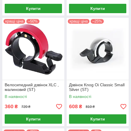
Купити
Купити
кращі ціна
–50%
кращі ціна
–25%
Велосипедний дзвінок XLC ,
Дзвінок Knog Oi Classic Small
малиновий (ST)
Silver (ST)
В наявності
В наявності
360
608
₴
₴
720 ₴
810 ₴
Купити
Купити