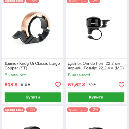
кращі ціна
–25%
кращі ціна
–2%
Дзвінок Knog Oi Classic Large
Дзвінок Onride horn 22,2 мм
Copper (ST)
чорний, Розмір: 22,2 мм (MD)
В наявності
В наявності
608
67,62
₴
₴
810 ₴
69 ₴
Купити
Купити
кращі ціна
–2%
кращі ціна
–2%