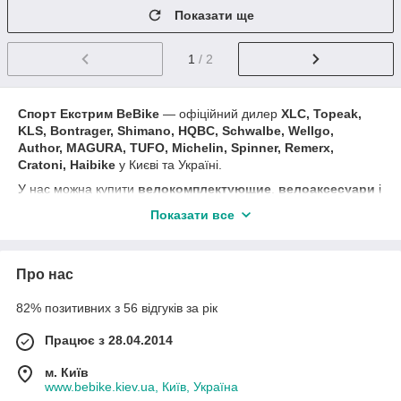
Показати ще
1
/ 2
Спорт Екстрим BeBike
― офіційний дилер
XLC,
Topeak,
KLS, Bontrager, Shimano, HQBC, Schwalbe, Wellgo,
Author, MAGURA, TUFO, Michelin, Spinner, Remerx,
Cratoni, Haibike
у Києві та Україні.
У нас можна купити
велокомплектующие
,
велоаксесуари
і
велозапчастини.
В асортименті магазину: фари і задні
Показати все
мигалки, велокомпьтеры, підніжки і крила, гелеві м'які сідла,
велоседло, дзвіночки і гудки, фляги та флягодержателі,
багажники та кошики, велозамки, насоси, гума та камери,
Про нас
ріжки і гріпси, чохли та сумки, тримачі для телефонів,
покришки, дзеркала і багато іншого.
82% позитивних з 56 відгуків за рік
В кінці сезону знижки до -70% на попередню колекцію,
постійні акції та вигідні пропозиції.
Працює з 28.04.2014
Like
групи
Спорт Екстрим BeBike
м. Київ
www.bebike.kiev.ua, Київ, Україна