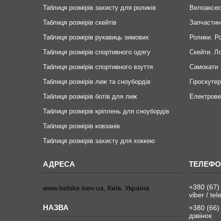
Таблиця розмірів захисту для роликів
Велоаксе
Таблиця розмірів скейтів
Запчастин
Таблиця розмірів рукавиць зимових
Ролики. Р
Таблиця розмірів спортивного одягу
Скейти. Л
Таблиця розмірів спортивного взуття
Самокати
Таблиця розмірів лиж та сноубордів
Гіроскуте
Таблиця розмірів ботів для лиж
Електров
Таблиця розмірів кріплень для сноубордів
Таблиця розмірів ковзанів
Таблиця розмірів захисту для хоккею
+380 (67)
www.bebike.kiev.ua, Київ, Україна
viber / te
+380 (66)
дзвінок