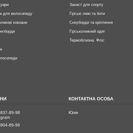
суари
Захист для спорту
и для велосипеду
Гірські лижі та боти
оликові ковзани
Сноуборди та кріплення
онгборди
Гірськолижний одяг
Термобілизна. Фліс
ри
елосипеди
 837-89-98
Юлія
legram
 804-89-98