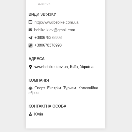
дзвінок
http://www.bebike.com.ua
bebike.kiev@gmail.com
+380678378998
+380678378998
www.bebike.kiev.ua, Київ, Україна
Спорт. Екстрім. Туризм. Колекційна
зброя
Юлія