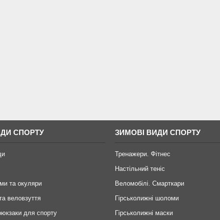
ИДИ СПОРТУ
ЗИМОВІ ВИДИ СПОРТУ
ди
Тренажери. Фітнес
Настільний теніс
ми та окуляри
Веломобілі. Смарткари
та веловзуття
Гірськолижні шоломи
рюкзаки для спорту
Гірськолижні маски