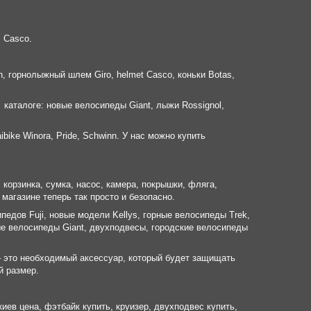
, Casco.
 горнолыжный шлем Giro, helmet Casco, коньки Botas,
 каталоге: новые велосипеды Giant, лыжи Rossignol,
ike Winora, Pride, Schwinn. У нас можно купить
корзинка, сумка, насос, камера, покрышки, фляга,
магазине теперь так просто и безопасно.
педов Fuji, новые модели Kellys, горные велосипеды Trek,
е велосипеды Giant, двухподвесы, городские велосипеды
– это необходимый аксессуар, который будет защищать
й размер.
ев цена, фэтбайк купить, круизер, двухподвес купить,