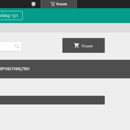
Кошик
биці тут
Кошик
ІВРОБІТНИЦТВО