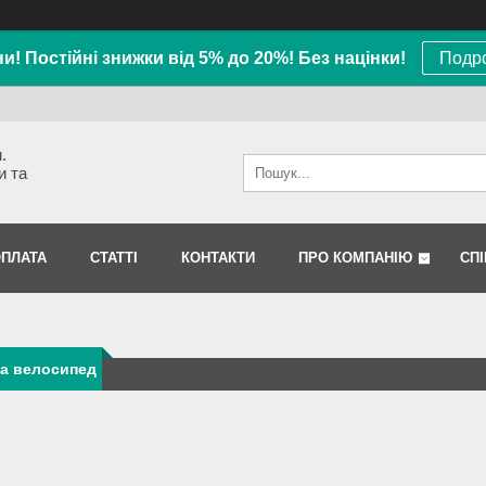
ни! Постійні знижки від 5% до 20%! Без націнки!
Подро
.
и та
ОПЛАТА
СТАТТІ
КОНТАКТИ
ПРО КОМПАНІЮ
СП
на велосипед