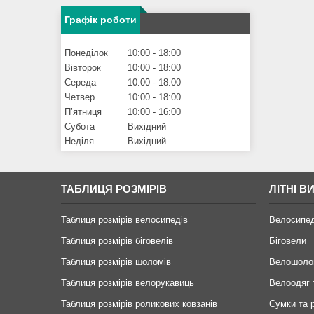
Графік роботи
Понеділок
10:00
18:00
Вівторок
10:00
18:00
Середа
10:00
18:00
Четвер
10:00
18:00
Пʼятниця
10:00
16:00
Субота
Вихідний
Неділя
Вихідний
ТАБЛИЦЯ РОЗМІРІВ
ЛІТНІ В
Таблиця розмірів велосипедів
Велосипе
Таблиця розмірів біговелів
Біговели
Таблиця розмірів шоломів
Велошоло
Таблиця розмірів велорукавиць
Велоодяг 
Таблиця розмірів роликових ковзанів
Сумки та 