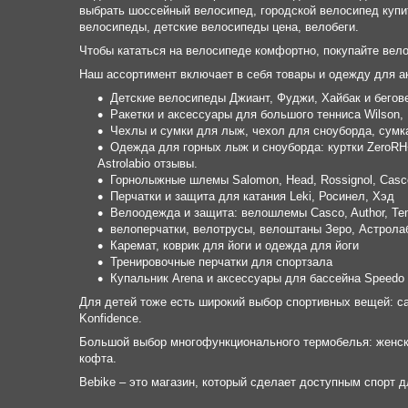
выбрать шоссейный велосипед, городской велосипед купи
велосипеды, детские велосипеды цена, велобеги.
Чтобы кататься на велосипеде комфортно, покупайте вел
Наш ассортимент включает в себя товары и одежду для ак
Детские велосипеды Джиант, Фуджи, Хайбак и бегов
Ракетки и аксессуары для большого тенниса Wilson, 
Чехлы и сумки для лыж, чехол для сноуборда, сумк
Одежда для горных лыж и сноуборда: куртки ZeroRH
Astrolabio отзывы.
Горнолыжные шлемы Salomon, Head, Rossignol, Casc
Перчатки и защита для катания Leki, Росинел, Хэд
Велоодежда и защита: велошлемы Casco, Author, Te
велоперчатки, велотрусы, велоштаны Зеро, Астрола
Каремат, коврик для йоги и одежда для йоги
Тренировочные перчатки для спортзала
Купальник Arena и аксессуары для бассейна Speedo
Для детей тоже есть широкий выбор спортивных вещей: са
Konfidence.
Большой выбор многофункционального термобелья: женско
кофта.
Bebike – это магазин, который сделает доступным спорт д