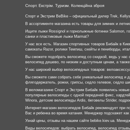
Спорт. Екстрім. Туризм. Колекційна зброя
Спорт и Экстрим BeBike – официальный дилер Trek, Kellys, G
В ассортименте магазина есть товары для зимних и летни
Ищите лыжи Rossignol и горнолыжные ботинки Salomon, го
санки и пластиковые лыжи Marmat?
У нас все есть. Магазин спортивных товаров Бибайк в Кие
самокаты Razor, ролики Темпиш, скейты и пениборды, ит
Вы сможете подобрать велосипед со скидкой, ведь у нас с
велосипед дешево, по низким и доступным ценам, а также
У нас широкий выбор велосипедных товаров: велоаксессу
Вы сможете сами собрать себе уникальный велосипед и доп
флягодержатель, рожки, грипсы, седло гелевое, седло ши
В веломагазине Спорт и Экстрим Бибайк появились новые в
популярные велосипеды с одной передачей фикс, хардтей
Winora, детские велосипеды Ardis, беговелы Strider, под
Интернет-магазин велосипедов Бибайк рекомендует при п
Вас и ребенка во время катания. Менеджер подскажет как
Узнай цены, отзывы на нашем сайте bebike.kiev.ua. Мене
Виды велосипедов: выбрать велосипед, велосипед отзывы,