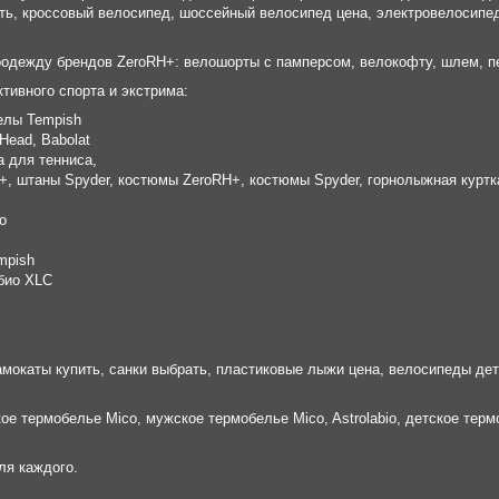
ть, кроссовый велосипед, шоссейный велосипед цена, электровелосипе
оодежду брендов ZeroRH+: велошорты с памперсом, велокофту, шлем, п
тивного спорта и экстрима:
елы Tempish
Head, Babolat
а для тенниса,
+, штаны Spyder, костюмы ZeroRH+, костюмы Spyder, горнолыжная курт
o
mpish
био XLC
мокаты купить, санки выбрать, пластиковые лыжи цена, велосипеды дет
е термобелье Mico, мужское термобелье Mico, Astrolabio, детское тер
ля каждого.