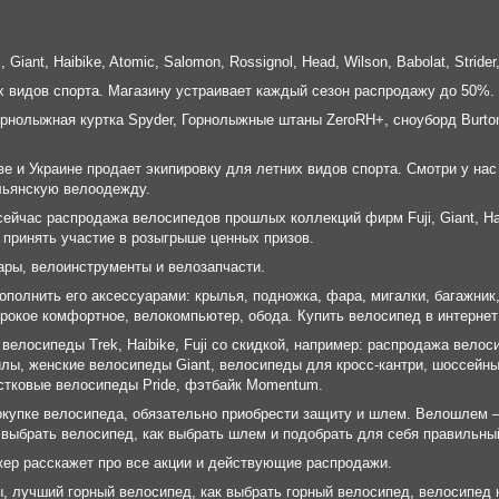
iant, Haibike, Atomic, Salomon, Rossignol, Head, Wilson, Babolat, Strider
х видов спорта. Магазину устраивает каждый сезон распродажу до 50%.
рнолыжная куртка Spyder, Горнолыжные штаны ZeroRH+, сноуборд Burton,
ве и Украине продает экипировку для летних видов спорта. Смотри у нас
альянскую велоодежду.
ейчас распродажа велосипедов прошлых коллекций фирм Fuji, Giant, Haib
 принять участие в розыгрыше ценных призов.
ары, велоинструменты и велозапчасти.
олнить его аксессуарами: крылья, подножка, фара, мигалки, багажник, 
рокое комфортное, велокомпьютер, обода. Купить велосипед в интернет 
елосипеды Trek, Haibike, Fuji со скидкой, например: распродажа велоси
лы, женские велосипеды Giant, велосипеды для кросс-кантри, шоссейны
ростковые велосипеды Pride, фэтбайк Momentum.
окупке велосипеда, обязательно приобрести защиту и шлем. Велошлем 
 выбрать велосипед, как выбрать шлем и подобрать для себя правильны
джер расскажет про все акции и действующие распродажи.
 лучший горный велосипед, как выбрать горный велосипед, велосипед ки