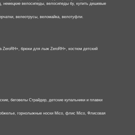
д, немецкие велосипеды, велосипеды бу, купить дешевые
ерчатки, велеотрусы, веломайка, велотуфли.
ка ZeroRH+, брюки для лыж ZeroRH+, костюм детский
ские, беговелы Страйдер, детские купальники и плавки
мобжелье, горнолыжные носки Mico, флис Mico, Флисовая