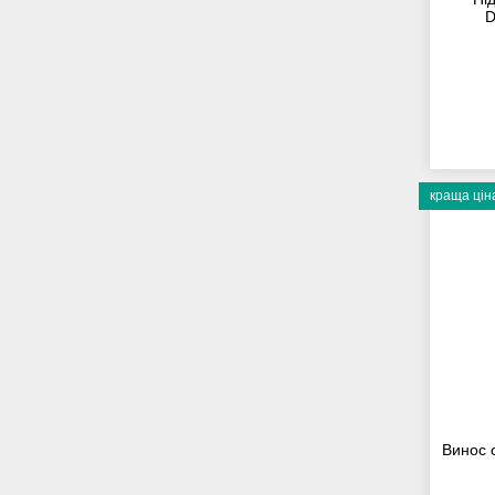
D
краща цін
Винос 