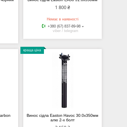
1 800 ₴
Немає в наявності
+380 (67) 837-89-98
viber / telegram
краща ціна
Carbon
Винос сідла Easton Havoc 30.0x350мм
алю 2-х болт