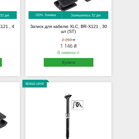
–50%
32 дні
Залишилось 32 дні
121 , 4
Затиск для кабелю XLC, BR-X121 , 30
шт (ST)
2 293 ₴
1 146 ₴
В наявності
Купити
кращі ціна