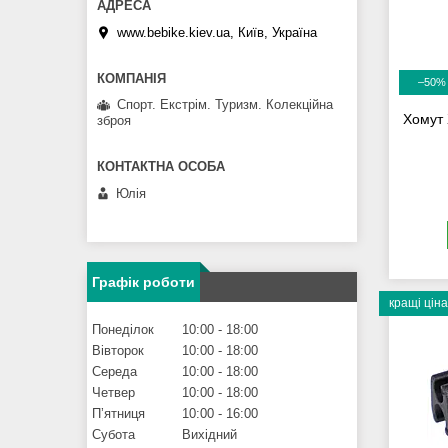
www.bebike.kiev.ua, Київ, Україна
–50%
Спорт. Екстрім. Туризм. Колекційна
Хомут
зброя
Юлія
Графік роботи
кращі ціна
Понеділок
10:00
18:00
Вівторок
10:00
18:00
Середа
10:00
18:00
Четвер
10:00
18:00
Пʼятниця
10:00
16:00
Субота
Вихідний