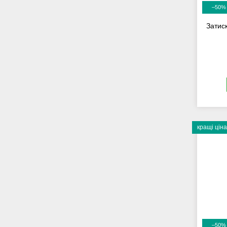
–50%
Затис
кращі ціна
–50%