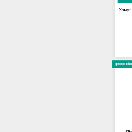
Хомут
краща цін
Пі