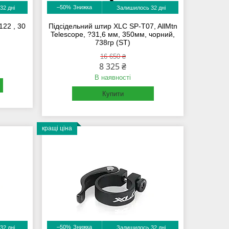
–50%
32 дні
Залишилось 32 дні
122 , 30
Підсідельний штир XLC SP-T07, AllMtn
Telescope, ?31,6 мм, 350мм, чорний,
738гр (ST)
16 650 ₴
8 325 ₴
В наявності
Купити
кращі ціна
–50%
32 дні
Залишилось 32 дні