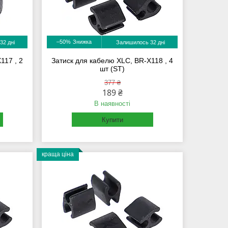
–50%
32 дні
Залишилось 32 дні
117 , 2
Затиск для кабелю XLC, BR-X118 , 4
шт (ST)
377 ₴
189 ₴
В наявності
Купити
краща ціна