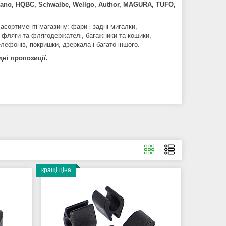
mano, HQBC, Schwalbe, Wellgo, Author, MAGURA, TUFO,
 асортименті магазину: фари і задні мигалки,
ки, фляги та флягодержателі, багажники та кошики,
елефонів, покришки, дзеркала і багато іншого.
дні пропозиції.
кращі ціна