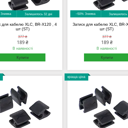
–50%
Залишилось 32 дні
Залишилось 
к для кабелю XLC, BR-X120 , 4
Затиск для кабелю XLC, BR-X
шт (ST)
шт (ST)
377 ₴
377 ₴
189 ₴
189 ₴
В наявності
В наявності
Купити
Купити
краща ціна