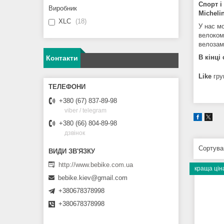
Спорт і
Виробник
Michelin
XLC
18
У нас м
велокомп
велозамк
В кінці
Контакти
Like
гру
+380 (67) 837-89-98
viber / telegram
+380 (66) 804-89-98
дзвінок
http://www.bebike.com.ua
краща цін
bebike.kiev@gmail.com
+380678378998
+380678378998