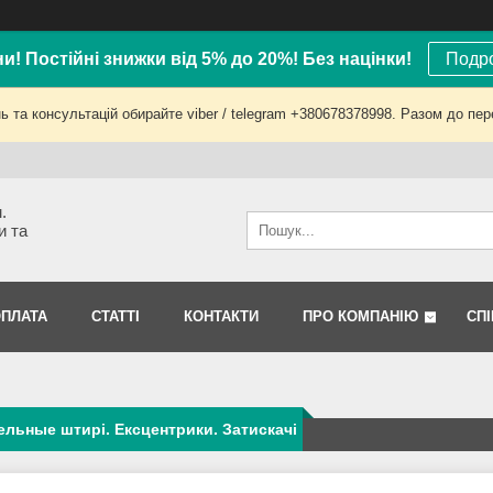
ни! Постійні знижки від 5% до 20%! Без націнки!
Подро
 та консультацій обирайте viber / telegram +380678378998. Разом до пер
.
и та
ОПЛАТА
СТАТТІ
КОНТАКТИ
ПРО КОМПАНІЮ
СП
льные штирі. Ексцентрики. Затискачі