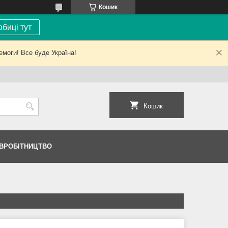
Кошик
биці тут
емоги! Все буде Україна!
Кошик
ІВРОБІТНИЦТВО