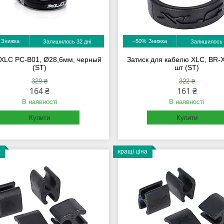
–50%
Залишилось 32 дні
Залишилось 
 XLC PC-B01, Ø28,6мм, черный
Затиск для кабелю XLC, BR-X
(ST)
шт (ST)
329 ₴
322 ₴
164 ₴
161 ₴
В наявності
В наявності
Купити
Купити
кращі ціна