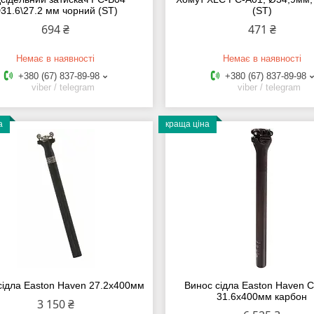
31.6\27.2 мм чорний (ST)
(ST)
694 ₴
471 ₴
Немає в наявності
Немає в наявності
+380 (67) 837-89-98
+380 (67) 837-89-98
viber / telegram
viber / telegram
а
краща ціна
сідла Easton Haven 27.2x400мм
Винос сідла Easton Haven 
31.6x400мм карбон
3 150 ₴