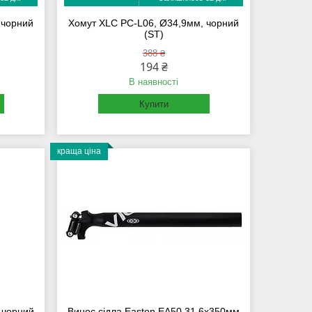
 чорний
Хомут XLC PC-L06, Ø34,9мм, чорний
(ST)
388 ₴
194 ₴
В наявності
Купити
краща ціна
 чорний
Винос сідла Easton EA50 31.6х350мм