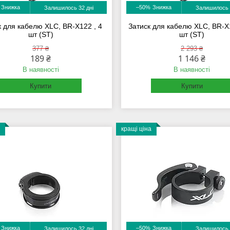
–50%
Залишилось 32 дні
Залишилось 
к для кабелю XLC, BR-X122 , 4
Затиск для кабелю XLC, BR-X
шт (ST)
шт (ST)
377 ₴
2 293 ₴
189 ₴
1 146 ₴
В наявності
В наявності
Купити
Купити
кращі ціна
–50%
Залишилось 32 дні
Залишилось 