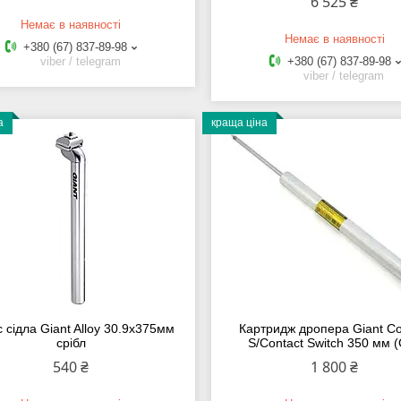
6 525 ₴
Немає в наявності
Немає в наявності
+380 (67) 837-89-98
viber / telegram
+380 (67) 837-89-98
viber / telegram
а
краща ціна
 сідла Giant Alloy 30.9x375мм
Картридж дропера Giant Co
срібл
S/Contact Switch 350 мм 
540 ₴
1 800 ₴