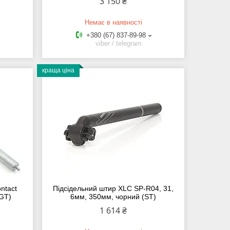
3 150 ₴
Немає в наявності
+380 (67) 837-89-98
viber / telegram
краща ціна
ntact
Підсідельний штир XLC SP-R04, 31,
(GT)
6мм, 350мм, чорний (ST)
1 614 ₴