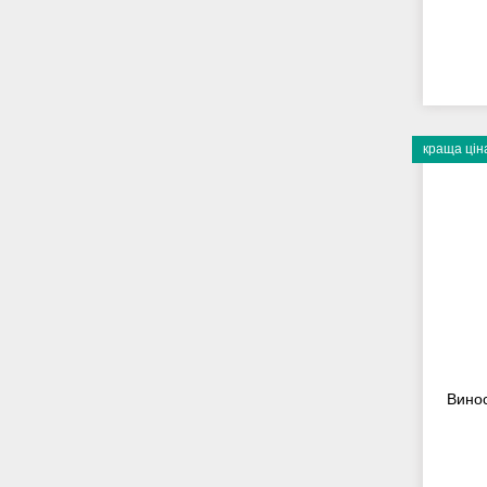
краща цін
Винос