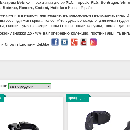
 Екстрим BeBike
― офіційний дилер
XLC,
Topeak, KLS, Bontrager, Shi
, Spinner, Remerx, Cratoni, Haibike
в Києві і Україні.
ожна купити
велокомплектующие
,
велоаксесуари
і
велозапчастини.
В
ьтеры, підніжки і крила, гелеві м'які сідла, велоседло, дзвіночки і гуд
и, насоси, гума та камери, ріжки і гріпси, чохли та сумки, тримачі для т
 сезону знижки до -70% на попередню колекцію, постійні акції та вигі
пи
Спорт і Екстрим BeBike
а
кращі ціна