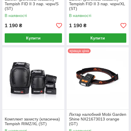
Tempish FID II 3 пар. чорн/S
Tempish FID II 3 пар. чорн/XL
(ST)
(ST)
В наявності
В наявності
1 190
1 190
₴
₴
Купити
Купити
краща ціна
Ліхтар налобний Mobi Garden
Комплект захисту (класична)
Shine NX21673013 orange
Tempish RIMZ/XL (ST)
(GT)
В наявності
В наявності