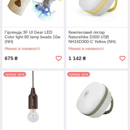
Гірлянда 3F Ul Gear LED
Кемпінговий ліхтар
Color light 80 lamp beads 10м
Naturehike D300 USB
(NH)
NH16D300-C Yellow (NH)
Немає в наявності
Немає в наявності
675
1 142
₴
₴
краща ціна
краща ціна