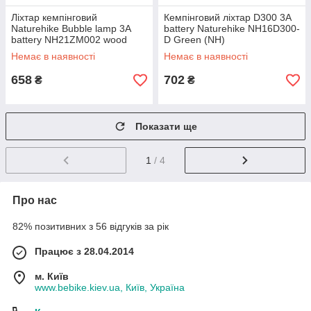
Ліхтар кемпінговий
Кемпінговий ліхтар D300 3A
Naturehike Bubble lamp 3A
battery Naturehike NH16D300-
battery NH21ZM002 wood
D Green (NH)
grain (NH)
Немає в наявності
Немає в наявності
658
702
₴
₴
Показати ще
1
/ 4
Про нас
82% позитивних з 56 відгуків за рік
Працює з 28.04.2014
м. Київ
www.bebike.kiev.ua, Київ, Україна