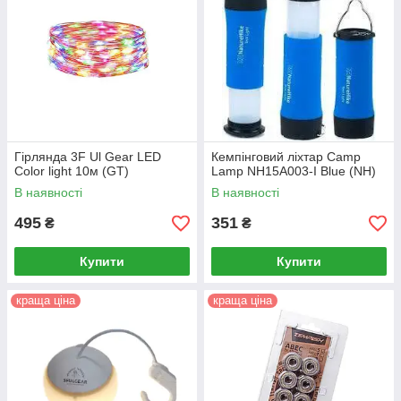
Гірлянда 3F Ul Gear LED
Кемпінговий ліхтар Camp
Color light 10м (GT)
Lamp NH15A003-I Blue (NH)
В наявності
В наявності
495
351
₴
₴
Купити
Купити
краща ціна
краща ціна