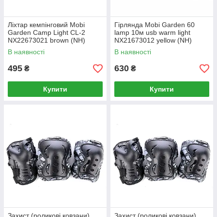
Ліхтар кемпінговий Mobi
Гірлянда Mobi Garden 60
Garden Camp Light CL-2
lamp 10м usb warm light
NX22673021 brown (NH)
NX21673012 yellow (NH)
В наявності
В наявності
495
630
₴
₴
Купити
Купити
Захист (роликові ковзани)
Захист (роликові ковзани)