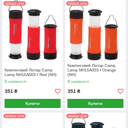
краща ціна
краща ціна
Кемпінговий Ліхтар Camp
Кемпінговий Ліхтар Camp
Lamp NH15A003-I Orange
Lamp NH15A003-I Red (NH)
(NH)
В наявності
В наявності
351
351
₴
₴
Купити
Купити
краща ціна
краща ціна