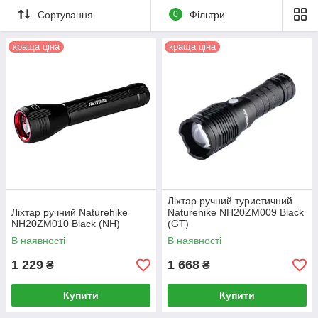
Сортування
0
Фільтри
краща ціна
краща ціна
Ліхтар ручний туристичний
Ліхтар ручний Naturehike
Naturehike NH20ZM009 Black
NH20ZM010 Black (NH)
(GT)
В наявності
В наявності
1 229
1 668
₴
₴
Купити
Купити