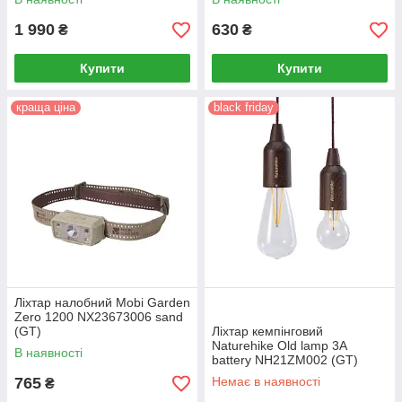
1 990
630
₴
₴
Купити
Купити
краща ціна
black friday
Ліхтар налобний Mobi Garden
Zero 1200 NX23673006 sand
(GT)
Ліхтар кемпінговий
Naturehike Old lamp 3A
В наявності
battery NH21ZM002 (GT)
765
Немає в наявності
₴