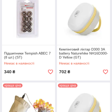
Кемпінговий ліхтар D300 3A
Підшипники Tempish ABEC 7
battery Naturehike NH16D300-
(8 шт.) (ST)
D Yellow (GT)
Немає в наявності
Немає в наявності
340
702
₴
₴
краща ціна
краща ціна