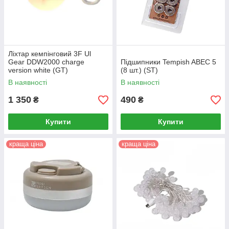
Ліхтар кемпінговий 3F Ul
Gear DDW2000 charge
Підшипники Tempish ABEC 5
version white (GT)
(8 шт.) (ST)
В наявності
В наявності
1 350
490
₴
₴
Купити
Купити
краща ціна
краща ціна