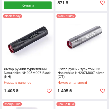
571
₴
Купити
black friday
black friday
Ліхтар ручний туристичний
Ліхтар ручний туристичний
Naturehike NH20ZM007 Black
Naturehike NH20ZM007 silver
(NH)
(GT)
Немає в наявності
Немає в наявності
1 405
1 405
₴
₴
краща ціна
краща ціна