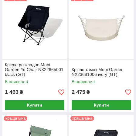
Крісло розкладне Mobi
Garden Yq Chair NX22665001
Крісло-гамак Mobi Garden
black (GT)
NX23681006 ivory (GT)
В наявності
В наявності
1 463
2 475
₴
₴
Купити
Купити
краща ціна
краща ціна