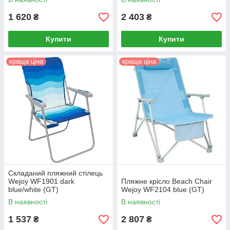
1 620
2 403
₴
₴
Купити
Купити
краща ціна
краща ціна
Складаний пляжний стілець
Wejoy WF1901 dark
Пляжне крісло Beach Chair
blue/white (GT)
Wejoy WF2104 blue (GT)
В наявності
В наявності
1 537
2 807
₴
₴