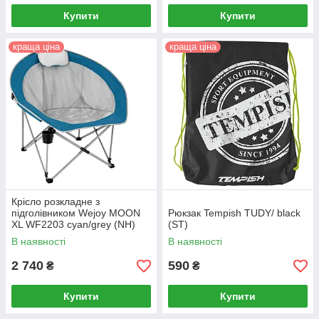
Купити
Купити
краща ціна
краща ціна
Крісло розкладне з
підголівником Wejoy MOON
Рюкзак Tempish TUDY/ black
XL WF2203 cyan/grey (NH)
(ST)
В наявності
В наявності
2 740
590
₴
₴
Купити
Купити