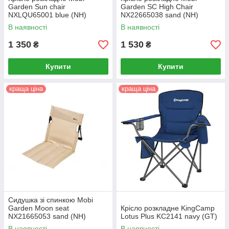
Garden Sun chair
Garden SC High Chair
NXLQU65001 blue (NH)
NX22665038 sand (NH)
В наявності
В наявності
1 350
1 530
₴
₴
Купити
Купити
краща ціна
краща ціна
Сидушка зі спинкою Mobi
Garden Moon seat
Крісло розкладне KingCamp
NX21665053 sand (NH)
Lotus Plus KC2141 navy (GT)
В наявності
В наявності