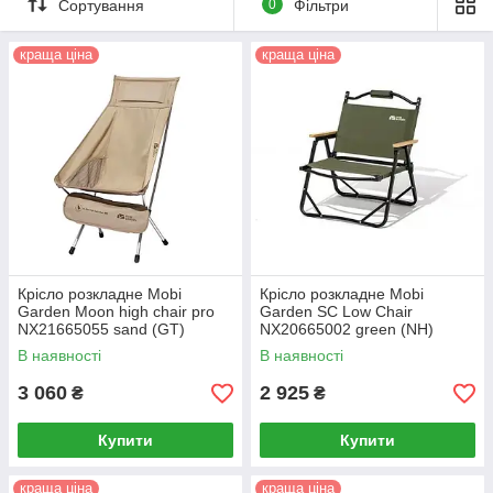
Сортування
0
Фільтри
краща ціна
краща ціна
Крісло розкладне Mobi
Крісло розкладне Mobi
Garden Moon high chair pro
Garden SC Low Chair
NX21665055 sand (GT)
NX20665002 green (NH)
В наявності
В наявності
3 060
2 925
₴
₴
Купити
Купити
краща ціна
краща ціна