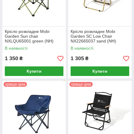
Крісло розкладне Mobi
Крісло розкладне Mobi
Garden Sun chair
Garden SC Low Chair
NXLQU65001 green (NH)
NX22665037 sand (NH)
В наявності
В наявності
1 350
1 305
₴
₴
Купити
Купити
краща ціна
краща ціна