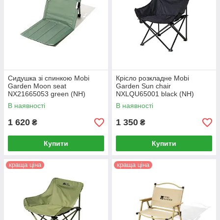
Сидушка зі спинкою Mobi
Крісло розкладне Mobi
Garden Moon seat
Garden Sun chair
NX21665053 green (NH)
NXLQU65001 black (NH)
В наявності
В наявності
1 620
1 350
₴
₴
Купити
Купити
краща ціна
краща ціна