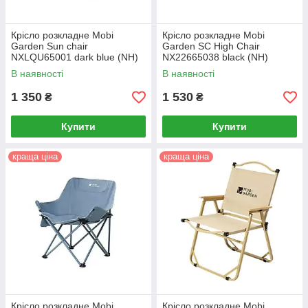
Крісло розкладне Mobi
Крісло розкладне Mobi
Garden Sun chair
Garden SC High Chair
NXLQU65001 dark blue (NH)
NX22665038 black (NH)
В наявності
В наявності
1 350
1 530
₴
₴
Купити
Купити
краща ціна
краща ціна
Крісло розкладне Mobi
Крісло розкладне Mobi