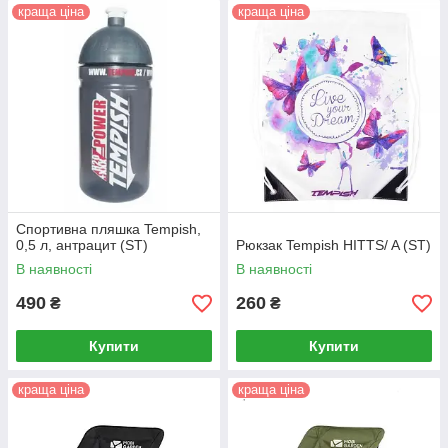
краща ціна
краща ціна
Спортивна пляшка Tempish,
0,5 л, антрацит (ST)
Рюкзак Tempish HITTS/ A (ST)
В наявності
В наявності
490
260
₴
₴
Купити
Купити
краща ціна
краща ціна