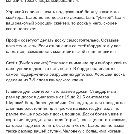
магазин. Тоже специализированный.
Хороший вариант - взять подержанный борд у знакомого
скейтера. Естественно доска не должна быть "убитой". Если
ваш знакомый хороший скейтер, то доска у него, скорее
всего неплохая.
Профи советуют делать доску самостоятельно. Оставьте
пока эту мысль. Если отношения со скейтбордингом у вас
сложатся, возможность смастерить скейт еще появится.
Скейт (Выбор скейта)Основное внимание при выборе скейта
надо уделить деке, то есть доске. В борде она является
самой подверженной разрушению деталью. Хорошая доска
сделана из 7-9 слоев канадского клена.
Главное для скейтера - это размер доски. Стандартный
размер досок в диапазоне от 19 до 21,5 сантиметра.
Широкий борд более устойчив. Он подходит для поездок на
длинные расстояния, для трюков на высоте. Для езды по
рампе лучше подходит доска пошире. Доски более узкие и
короткие подходят для стиля "стрит", насыщенного трюками,
которые надо выполнять быстро и четко. Естественно важен
также размер вашей ступни. Человеку с большими ногами,