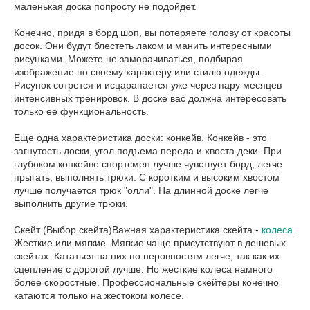
маленькая доска попросту не подойдет.
Конечно, придя в борд шоп, вы потеряете голову от красоты
досок. Они будут блестеть лаком и манить интересными
рисунками. Можете не заморачиваться, подбирая
изображение по своему характеру или стилю одежды.
Рисунок сотрется и исцарапается уже через пару месяцев
интенсивных тренировок. В доске вас должна интересовать
только ее функциональность.
Еще одна характеристика доски: конкейв. Конкейв - это
загнутость доски, угол подъема переда и хвоста деки. При
глубоком конкейве спортсмен лучше чувствует борд, легче
прыгать, выполнять трюки. С коротким и высоким хвостом
лучше получается трюк "олли". На длинной доске легче
выполнить другие трюки.
Скейт (Выбор скейта)Важная характеристика скейта -
колеса
.
Жесткие или мягкие. Мягкие чаще присутствуют в дешевых
скейтах. Кататься на них по неровностям легче, так как их
сцепление с дорогой лучше. Но жесткие колеса намного
более скоростные. Профессиональные скейтеры конечно
катаются только на жестоком колесе.